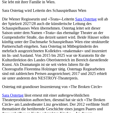
Sie lebt mit ihrer Familie in Wien.
Sara Ostertag wird Leiterin des Schauspielhaus Wien
Die Wiener Regisseurin und »Teata«-Leiterin
Sara Ostertag
soll ab
der Spielzeit 2027/28 auch die künstlerische Leitung des
Schauspielhauses Wien übernehmen. Ostertag leitet seit dieser
Saison unter dem Namen »Teata« das ehemalige Theater an der
Gumpendorfer Straße, das derzeit saniert wird. Beide Häuser sollen
künftig unter der Dachmarke Schauspielhaus Wien eine strukturelle
Partnerschaft eingehen. Sara Ostertag ist Mitbegründerin des
mehrfach ausgezeichneten Kollektivs »makemake« und inszeniert
im In- und Ausland. Von 2015 bis 2025 war sie Kuratorin für die
Kulturdirektion des Landes Oberösterreich im Bereich darstellende
Kunst. Als Dramaturgin ist sie seit vielen Jahren für die
Choreografin Florentina Holzinger tätig. Ostertags Regiearbeiten
sind mit zahlreichen Preisen ausgezeichnet; 2017 und 2025 erhielt
sie unter anderem den NESTROY-Theaterpreis.
Ostertag mit grandioser Inszenierung von »The Broken Circle«
Sara Ostertag
lässt erneut mit einer außergewöhnlichen
Theaterproduktion aufhorchen, diesmal hat sie sich »The Broken
Circle« am Landestheater Linz gewidmet. Der 2012 verfilmte Stoff
thematisiert die berührende Geschichte eines jungen Paares und