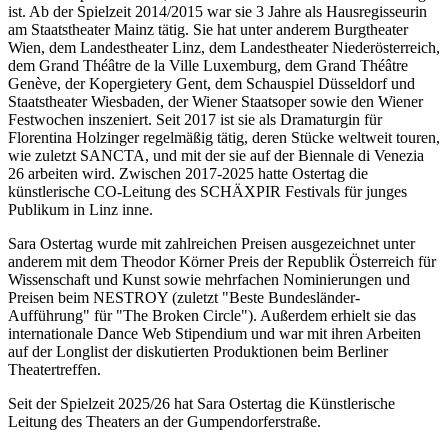
ist. Ab der Spielzeit 2014/2015 war sie 3 Jahre als Hausregisseurin
am Staatstheater Mainz tätig. Sie hat unter anderem Burgtheater
Wien, dem Landestheater Linz, dem Landestheater Niederösterreich,
dem Grand Théâtre de la Ville Luxemburg, dem Grand Théâtre
Genève, der Kopergietery Gent, dem Schauspiel Düsseldorf und
Staatstheater Wiesbaden, der Wiener Staatsoper sowie den Wiener
Festwochen inszeniert. Seit 2017 ist sie als Dramaturgin für
Florentina Holzinger regelmäßig tätig, deren Stücke weltweit touren,
wie zuletzt SANCTA, und mit der sie auf der Biennale di Venezia
26 arbeiten wird. Zwischen 2017-2025 hatte Ostertag die
künstlerische CO-Leitung des SCHÄXPIR Festivals für junges
Publikum in Linz inne.
Sara Ostertag wurde mit zahlreichen Preisen ausgezeichnet unter
anderem mit dem Theodor Körner Preis der Republik Österreich für
Wissenschaft und Kunst sowie mehrfachen Nominierungen und
Preisen beim NESTROY (zuletzt "Beste Bundesländer-
Aufführung" für "The Broken Circle"). Außerdem erhielt sie das
internationale Dance Web Stipendium und war mit ihren Arbeiten
auf der Longlist der diskutierten Produktionen beim Berliner
Theatertreffen.
Seit der Spielzeit 2025/26 hat Sara Ostertag die Künstlerische
Leitung des Theaters an der Gumpendorferstraße.