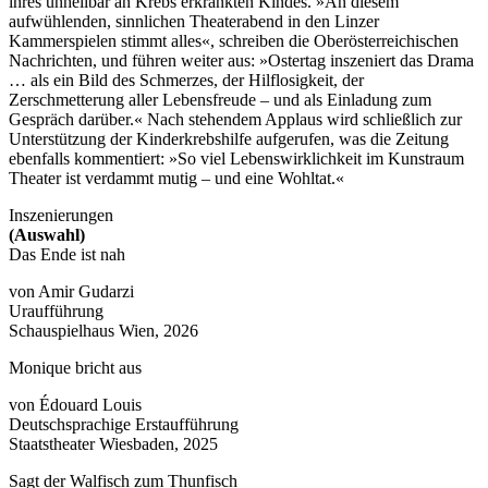
ihres unheilbar an Krebs erkrankten Kindes. »An diesem
aufwühlenden, sinnlichen Theaterabend in den Linzer
Kammerspielen stimmt alles«, schreiben die Oberösterreichischen
Nachrichten, und führen weiter aus: »Ostertag inszeniert das Drama
… als ein Bild des Schmerzes, der Hilflosigkeit, der
Zerschmetterung aller Lebensfreude – und als Einladung zum
Gespräch darüber.« Nach stehendem Applaus wird schließlich zur
Unterstützung der Kinderkrebshilfe aufgerufen, was die Zeitung
ebenfalls kommentiert: »So viel Lebenswirklichkeit im Kunstraum
Theater ist verdammt mutig – und eine Wohltat.«
Inszenierungen
(Auswahl)
Das Ende ist nah
von Amir Gudarzi
Uraufführung
Schauspielhaus Wien, 2026
Monique bricht aus
von Édouard Louis
Deutschsprachige Erstaufführung
Staatstheater Wiesbaden, 2025
Sagt der Walfisch zum Thunfisch