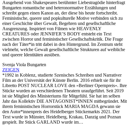
Ausgehend von Shakespeares berühmter Liebestragödie hinterfragt
Bungarten romantische und heteronormative Erzählungen und
schreibt gegen einen Kanon an, der diese bis heute fortschreibt.
Feministische, queere und popkulturelle Motive verbinden sich zu
einer Geschichte über Gewalt, Begehren und gesellschaftliche
Ausgrenzung. Inspiriert von Filmen wie
HEAVENLY
CREATURES
oder
JENNIFER’S BODY
entsteht ein Text
zwischen Horror und feministischer Gesellschaftskritik. Die Frage
nach der Täter*in tritt dabei in den Hintergrund. Im Zentrum steht
vielmehr, welche Gewalt gesellschaftliche Strukturen auf weibliche
und queere Identitäten ausüben.
Svenja Viola Bungarten
ZEIGEN
*1992 in Koblenz, studierte Szenisches Schreiben und Narrativer
Film an der Universität der Künste Berlin. 2016 erhielt sie für ihr
Libretto POST NUCLEAR LOVE den »Berliner Opernpreis«. Ihre
Stücke wurden an verschiedenen Theatern uraufgeführt. Seit 2019
ist sie Mitglied des Ministeriums für Mitgefühl. Sie hat im selben
Jahr das Kollektiv DIE ANTAGONIST*INNEN mitbegründet. Mit
ihrem feministischen Horrorstück MARIA MAGDA gewann sie
den Autor*innenpreis des Heidelberger Stückemarkts 2021. Der
Text wurde in Münster, Heidelberg, Krakau, Danzig und Poznan
gespielt. Ihr Stück GARLAND wurde im…