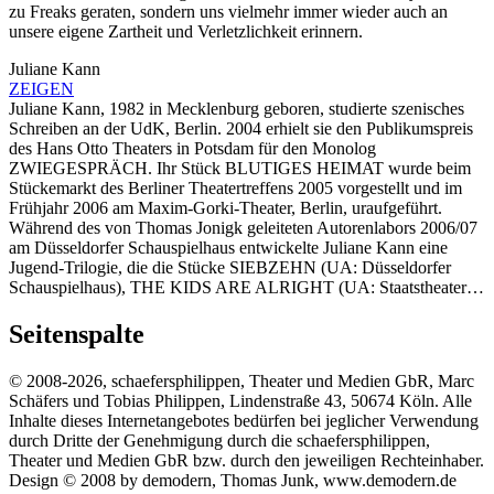
zu Freaks geraten, sondern uns vielmehr immer wieder auch an
unsere eigene Zartheit und Verletzlichkeit erinnern.
Juliane Kann
ZEIGEN
Juliane Kann, 1982 in Mecklenburg geboren, studierte szenisches
Schreiben an der UdK, Berlin. 2004 erhielt sie den Publikumspreis
des Hans Otto Theaters in Potsdam für den Monolog
ZWIEGESPRÄCH. Ihr Stück BLUTIGES HEIMAT wurde beim
Stückemarkt des Berliner Theatertreffens 2005 vorgestellt und im
Frühjahr 2006 am Maxim-Gorki-Theater, Berlin, uraufgeführt.
Während des von Thomas Jonigk geleiteten Autorenlabors 2006/07
am Düsseldorfer Schauspielhaus entwickelte Juliane Kann eine
Jugend-Trilogie, die die Stücke SIEBZEHN (UA: Düsseldorfer
Schauspielhaus), THE KIDS ARE ALRIGHT (UA: Staatstheater…
Seitenspalte
© 2008-2026, schaefersphilippen, Theater und Medien GbR, Marc
Schäfers und Tobias Philippen, Lindenstraße 43, 50674 Köln. Alle
Inhalte dieses Internetangebotes bedürfen bei jeglicher Verwendung
durch Dritte der Genehmigung durch die schaefersphilippen,
Theater und Medien GbR bzw. durch den jeweiligen Rechteinhaber.
Design © 2008 by demodern, Thomas Junk, www.demodern.de