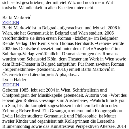
sich selbst geschrieben, der mit viel Witz und noch mehr Wut
toxische Männlichkeit in allen Facetten untersucht.
Barbi Marković
ZEIGEN
Barbi Marković ist in Belgrad aufgewachsen und lebt seit 2006 in
Wien, sie hat Germanistik in Belgrad und Wien studiert. 2006
veröffentlichte sie ihren ersten Roman »Izlaženje« im Belgrader
Rende-Verlag. Der Remix von Thomas Bernhards »Gehen« wurde
2009 ins Deutsche übersetzt und unter dem Titel »Ausgehen" im
Suhrkamp-Verlag veröffentlicht. Dramatisierungen des Romans
wurden vom Schauspiel Köln, dem Theater am Werk in Wien sowie
dem Bitef-Theater in Belgrad aufgeführt. Für ihren zweiten Roman
»Superheldinnen« (Residenz, 2016) erhielt Barbi Marković in
Österreich den Literaturpreis Alpha, das…
Lydia Haider
ZEIGEN
Geboren 1985, lebt seit 2004 in Wien. Schriftstellerin und
Chefpredigerin der Musikkapelle gebenedeit, Autorin von »Wort des
lebendigen Rottens. Gesänge zum Austreiben«, »Wahrlich fuck you
du Sau, bist du komplett zugeschissen in deinem Leib drin oder:
Zehrung Reiser Rosi. Ein Gesang«, »rotten« und »Kongregation«.
Lydia Haider studierte Germanistik und Philosophie, ist Mutter
zweier Kinder und organisiert mit Kolleg*innen die Lesereihe
Blumenmontag sowie das Kunstfestival Perspektiven Attersee. 2014