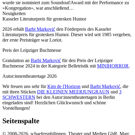
wurde sie nominiert zum Soundout!Award mit der Performance zu
»Kongregation«, war anschließend…
Neuigkeiten
Kasseler Literaturpreis für grotesken Humor
2026 erhält
Barbi Marković
den Förderpreis des Kasseler
Literaturpreis für grotesken Humor. Dieser wird seit 1985 vergeben,
der erste Preisträger war Loriot.
Preis der Leipziger Buchmesse
Gratulation an
Barbi Marković
für den Preis der Leipziger
Buchmesse 2024 in der Kategorie Belletristik mit
MINIHORROR
.
Autor:innentheatertage 2026
Wir freuen uns sehr für
Kim de l'Horizon
und
Barbi Marković
, die
mit ihren Stücken
DIE KLEINEN MEERJUNGRAUN
und
3
SCHWESTERN
bei den Autor:innentheatertagen in Berlin
eingeladen sind! Herzlichen Glückwunsch und schöne
Vorstellungen!
Seitenspalte
© 2008-2026, schaefersphilippen, Theater und Medien GbR, Marc