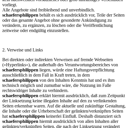
vorliegt.
Alle Angebote sind freibleibend und unverbindlich.
schaefersphilippen
behält es sich ausdrücklich vor, Teile der Seiten
oder das gesamte Angebot ohne gesonderte Ankündigung zu
verändern, zu ergänzen, zu löschen oder die Veröffentlichung
zeitweise oder endgültig einzustellen.
2. Verweise und Links
Bei direkten oder indirekten Verweisen auf fremde Webseiten
(»Hyperlinks«), die außerhalb des Verantwortungsbereiches von
schaefersphilippen
liegen, würde eine Haftungsverpflichtung
ausschließlich in dem Fall in Kraft treten, in dem
schaefersphilippen
von den Inhalten Kenntnis hat und es ihm
technisch möglich und zumutbar wäre, die Nutzung im Falle
rechtswidriger Inhalte zu verhindern.
schaefersphilippen
erklärt hiermit ausdrücklich, daß zum Zeitpunkt
der Linksetzung keine illegalen Inhalte auf den zu verlinkenden
Seiten erkennbar waren. Auf die aktuelle und zukünftige Gestaltung,
die Inhalte oder die Urheberschaft der gelinkten/verknüpften Seiten
hat
schaefersphilippen
keinerlei Einfluß. Deshalb distanziert sich
schaefersphilippen
hiermit ausdrücklich von allen Inhalten aller
gelinkten/verknüpften Seiten, die nach der Linksetzung verändert