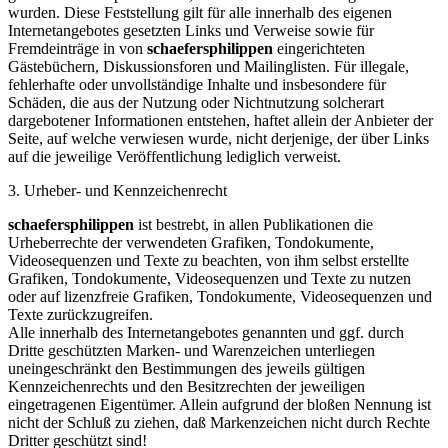
wurden. Diese Feststellung gilt für alle innerhalb des eigenen
Internetangebotes gesetzten Links und Verweise sowie für
Fremdeinträge in von
schaefersphilippen
eingerichteten
Gästebüchern, Diskussionsforen und Mailinglisten. Für illegale,
fehlerhafte oder unvollständige Inhalte und insbesondere für
Schäden, die aus der Nutzung oder Nichtnutzung solcherart
dargebotener Informationen entstehen, haftet allein der Anbieter der
Seite, auf welche verwiesen wurde, nicht derjenige, der über Links
auf die jeweilige Veröffentlichung lediglich verweist.
3. Urheber- und Kennzeichenrecht
schaefersphilippen
ist bestrebt, in allen Publikationen die
Urheberrechte der verwendeten Grafiken, Tondokumente,
Videosequenzen und Texte zu beachten, von ihm selbst erstellte
Grafiken, Tondokumente, Videosequenzen und Texte zu nutzen
oder auf lizenzfreie Grafiken, Tondokumente, Videosequenzen und
Texte zurückzugreifen.
Alle innerhalb des Internetangebotes genannten und ggf. durch
Dritte geschützten Marken- und Warenzeichen unterliegen
uneingeschränkt den Bestimmungen des jeweils gültigen
Kennzeichenrechts und den Besitzrechten der jeweiligen
eingetragenen Eigentümer. Allein aufgrund der bloßen Nennung ist
nicht der Schluß zu ziehen, daß Markenzeichen nicht durch Rechte
Dritter geschützt sind!