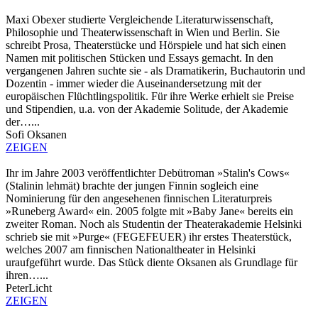
Maxi Obexer studierte Vergleichende Literaturwissenschaft,
Philosophie und Theaterwissenschaft in Wien und Berlin. Sie
schreibt Prosa, Theaterstücke und Hörspiele und hat sich einen
Namen mit politischen Stücken und Essays gemacht. In den
vergangenen Jahren suchte sie - als Dramatikerin, Buchautorin und
Dozentin - immer wieder die Auseinandersetzung mit der
europäischen Flüchtlingspolitik. Für ihre Werke erhielt sie Preise
und Stipendien, u.a. von der Akademie Solitude, der Akademie
der…...
Sofi Oksanen
ZEIGEN
Ihr im Jahre 2003 veröffentlichter Debütroman »Stalin's Cows«
(Stalinin lehmät) brachte der jungen Finnin sogleich eine
Nominierung für den angesehenen finnischen Literaturpreis
»Runeberg Award« ein. 2005 folgte mit »Baby Jane« bereits ein
zweiter Roman. Noch als Studentin der Theaterakademie Helsinki
schrieb sie mit »Purge« (FEGEFEUER) ihr erstes Theaterstück,
welches 2007 am finnischen Nationaltheater in Helsinki
uraufgeführt wurde. Das Stück diente Oksanen als Grundlage für
ihren…...
PeterLicht
ZEIGEN