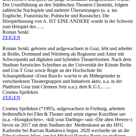
Der Uraufführung an den Städtischen Theatern Chemnitz, folgten
zahlreiche Nachspiele und mehrere Übersetzungen (u. a. ins
Englische, Französische, Polnische und Russische). Die
Hörspielfassung von A. IST EINE ANDERE wurde in der Schweiz
zum Hörspiel des…...
Roman Senkl
ZEIGEN
Roman Senkl, geboren und aufgewachsen in Graz, lebt und arbeitet
in Berlin, Dortmund und Nürnberg als Regisseur und Autor mit
Schwerpunkt auf digitalen und hybriden Theaterformen. Nach dem
Studium Szenisches Schreiben an der Universität der Künste Berlin
und Uni-T Graz sowie Regie an der Hochschule für
Schauspielkunst »Ernst Busch« war/ist er als Mitbegründer in
verschiedenen Theatergruppen und Initiativen aktiv, u.a. in der
Plattform Graz (mit Clemens Setz u.a.), dem K.G.I.,…...
Cosmea Spelleken
ZEIGEN
Cosmea Spelleken (*1995), aufgewachsen in Freiburg, arbeitete
freiberuflich bei Film & Theater und setzte eigene Kurzfilme um
(u.a. »Honigkuchen«, »kill your Darlings« und »Die alten Herren«)
bevor sie 2017 mit dem Studium der Medienkunst an der HFG
Karlsruhe bei Razvan Radulescu began. 2020 wechselte sie an die
Filmakademie Wien, um bei Michael Haneke Regie zu studieren.