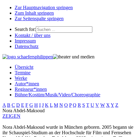
Zur Hauptnavigation springen
Zum Inhalt springen
Zur Seitenspalte springen
Search for:
Kontakt / über uns
Impressum
Datenschutz
Übersicht
Termine
Werke
Autor*innen
Regisseur*innen
Bühne/Kostüm/Musik/Video/Choreographie
A
B
C
D
E
F
G
H
I
J
K
L
M
N
O
P
Q
R
S
T
U
V
W
X
Y
Z
Nora Abdel-Maksoud
ZEIGEN
Nora Abdel-Maksoud wurde in München geboren. 2005 begann sie
ihr Schauspiel-Studium an der Hochschule für Film und Fernsehen