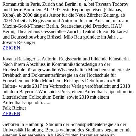
Romanistik in Paris, Zürich und Berlin, u. a. bei Tzvetan Todorov
und Pierre Bourdieu. Ab 1997 erste Reportagereisen (Chiapas,
Kuba), ab 2000 tätig als Autor für die Neue Zürcher Zeitung, ab
2003 Arbeit als Regisseur und Autor im In- und Ausland, u. a. am
Maxim-Gorki-Theater Berlin, Staatsschauspiel Dresden, HAU
Berlin, Theaterhaus Gessnerallee Zürich, Teatrul Odeon Bukarest
und Beursschouwburg Brüssel. Milo Rau gründete im Jahr…...
Jovana Reisinger
ZEIGEN
Jovana Reisinger ist Autorin, Regisseurin und bildende Künstlerin.
Nach ihrem Abschluss in Kommunikationsdesign an der
Hochschule für angewandte Wissenschaften München studierte sie
Drehbuch und Dokumentarfilmregie an der Hochschule für
Fernsehen und Film München. Reisingers Debütroman »Still
Halten« wurde 2017 im Verbrecher Verlag veröffentlicht und 2018
mit dem Bayern 2-Wortspiele-Preis, einem Aufenthaltsstipendium im
Literarischen Colloquium Berlin, sowie 2019 mit einem
Aufenthaltsstipendiu…...
Falk Richter
ZEIGEN
Geboren in Hamburg. Studium der Schauspieltheaterregie an der
Universität Hamburg. Bereits während des Studiums begann er mit
eigenen Regiearbeiten. Ab 1996 folgten Inszenierungen an