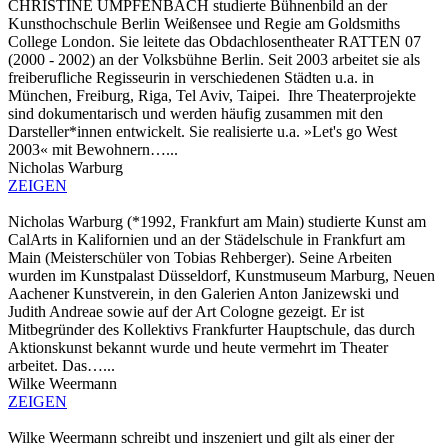
CHRISTINE UMPFENBACH studierte Bühnenbild an der
Kunsthochschule Berlin Weißensee und Regie am Goldsmiths
College London. Sie leitete das Obdachlosentheater RATTEN 07
(2000 - 2002) an der Volksbühne Berlin. Seit 2003 arbeitet sie als
freiberufliche Regisseurin in verschiedenen Städten u.a. in
München, Freiburg, Riga, Tel Aviv, Taipei. Ihre Theaterprojekte
sind dokumentarisch und werden häufig zusammen mit den
Darsteller*innen entwickelt. Sie realisierte u.a. »Let's go West
2003« mit Bewohnern…...
Nicholas Warburg
ZEIGEN
Nicholas Warburg (*1992, Frankfurt am Main) studierte Kunst am
CalArts in Kalifornien und an der Städelschule in Frankfurt am
Main (Meisterschüler von Tobias Rehberger). Seine Arbeiten
wurden im Kunstpalast Düsseldorf, Kunstmuseum Marburg, Neuen
Aachener Kunstverein, in den Galerien Anton Janizewski und
Judith Andreae sowie auf der Art Cologne gezeigt. Er ist
Mitbegründer des Kollektivs Frankfurter Hauptschule, das durch
Aktionskunst bekannt wurde und heute vermehrt im Theater
arbeitet. Das…...
Wilke Weermann
ZEIGEN
Wilke Weermann schreibt und inszeniert und gilt als einer der