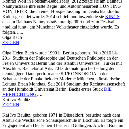
Konrad Wolf in Potsdam-Babelsberg. 2012 zeigte sie am Ballhaus
Naunynstraße ihre erste Regie- und Autorinnenarbeit HUNTING
VON TRIER, die in einer Hörspielfassung im Deutschlandradio
Kultur gesendet wurde. 2014 schrieb und inszenierte sie
KINGS
,
das am Ballhaus Naunynstraße uraufgeführt und zum Festival
»radikal jung« am Münchner Volkstheater eingeladen wurde. Es
folgten…...
Olga Bach
ZEIGEN
Olga Helen Bach wurde 1990 in Berlin geboren. Von 2010 bis
2014 Studium der Philosophie und Deutschen Philologie an der
Freien Universität Berlin und der Istanbul Üniversitesi, Türkei mit
Abschluss Bachelor of Arts. 2013 dramaturgische Leitung der
neuntägigen Dauerperformance # 1/KONKORDIA in der
Schaustelle der Pinakothek der Moderne München, künstlerische
Leitung Ersan Mondtag. Seit 2014 Studium der Rechtswissenschaft
an der Humboldt Universität Berlin. Bachs erstes Stück
DIE
VERNICHTUNG
…...
Kai Ivo Baulitz
ZEIGEN
Kai Ivo Baulitz, geboren 1971 in Düsseldorf, besuchte nach dem
Abitur die Westfälische Schauspielschule in Bochum. Es folgte ein
Engagement am Deutschen Theater in Göttingen. Auch in Bochum