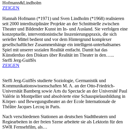
Hofmann&Lindholm
ZEIGEN
Hannah Hofmann (*1971) und Sven Lindholm (*1968) realisieren
seit 2000 interdisziplinäre Projekte an der Schnittstelle zwischen
Theater und Bildender Kunst im In- und Ausland. Sie verfolgen eine
konzeptuelle, interventionistische Inszenierungspraxis, die sich
serieller Mittel bedient und vor dem Hintergrund komplexer
gesellschaftlicher Zusammenhänge ein intelligent-unterhaltsames
Spiel mit unserer sozialen Realität entfacht. Damit hat das
Künstlerduo den Diskurs über Realität im Theater in den…...
Steffi Jerg-Guiffès
ZEIGEN
Steffi Jerg-Guiffès studierte Soziologie, Germanistik und
Kommunikationswissenschaften M. A. an der Otto-Friedrich-
Universität Bamberg sowie Arts du Spectacle an der Université Paul
Valérie in Montpellier und absolvierte eine Schauspielausbildung in
Körper- und Bewegungstheater an der Ecole Internationale de
Théâtre Jacques Lecoq in Paris.
Nach verschiedenen Stationen an deutschen Stadttheatern und
Regiearbeiten in der freien Szene arbeitete sie als Lektorin für den
SWR Fernsehfilm, als…