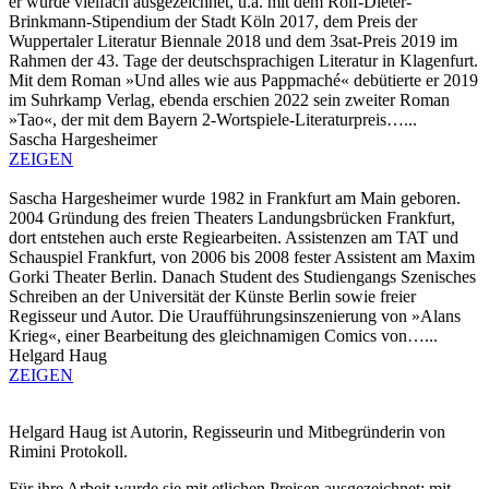
er wurde vielfach ausgezeichnet, u.a. mit dem Rolf-Dieter-
Brinkmann-Stipendium der Stadt Köln 2017, dem Preis der
Wuppertaler Literatur Biennale 2018 und dem 3sat-Preis 2019 im
Rahmen der 43. Tage der deutschsprachigen Literatur in Klagenfurt.
Mit dem Roman »Und alles wie aus Pappmaché« debütierte er 2019
im Suhrkamp Verlag, ebenda erschien 2022 sein zweiter Roman
»Tao«, der mit dem Bayern 2-Wortspiele-Literaturpreis…...
Sascha Hargesheimer
ZEIGEN
Sascha Hargesheimer wurde 1982 in Frankfurt am Main geboren.
2004 Gründung des freien Theaters Landungsbrücken Frankfurt,
dort entstehen auch erste Regiearbeiten. Assistenzen am TAT und
Schauspiel Frankfurt, von 2006 bis 2008 fester Assistent am Maxim
Gorki Theater Berlin. Danach Student des Studiengangs Szenisches
Schreiben an der Universität der Künste Berlin sowie freier
Regisseur und Autor. Die Uraufführungsinszenierung von »Alans
Krieg«, einer Bearbeitung des gleichnamigen Comics von…...
Helgard Haug
ZEIGEN
Helgard Haug ist Autorin, Regisseurin und Mitbegründerin von
Rimini Protokoll.
Für ihre Arbeit wurde sie mit etlichen Preisen ausgezeichnet: mit