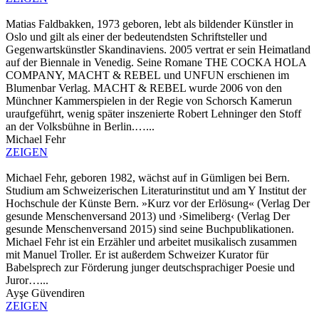
Matias Faldbakken, 1973 geboren, lebt als bildender Künstler in
Oslo und gilt als einer der bedeutendsten Schriftsteller und
Gegenwartskünstler Skandinaviens. 2005 vertrat er sein Heimatland
auf der Biennale in Venedig. Seine Romane THE COCKA HOLA
COMPANY, MACHT & REBEL und UNFUN erschienen im
Blumenbar Verlag. MACHT & REBEL wurde 2006 von den
Münchner Kammerspielen in der Regie von Schorsch Kamerun
uraufgeführt, wenig später inszenierte Robert Lehninger den Stoff
an der Volksbühne in Berlin.…...
Michael Fehr
ZEIGEN
Michael Fehr, geboren 1982, wächst auf in Gümligen bei Bern.
Studium am Schweizerischen Literaturinstitut und am Y Institut der
Hochschule der Künste Bern. »Kurz vor der Erlösung« (Verlag Der
gesunde Menschenversand 2013) und ›Simeliberg‹ (Verlag Der
gesunde Menschenversand 2015) sind seine Buchpublikationen.
Michael Fehr ist ein Erzähler und arbeitet musikalisch zusammen
mit Manuel Troller. Er ist außerdem Schweizer Kurator für
Babelsprech zur Förderung junger deutschsprachiger Poesie und
Juror…...
Ayşe Güvendiren
ZEIGEN