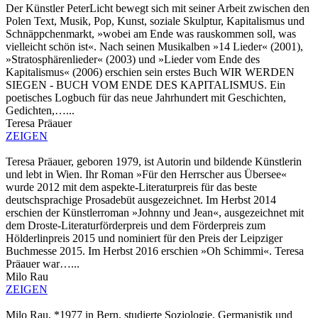
Der Künstler PeterLicht bewegt sich mit seiner Arbeit zwischen den
Polen Text, Musik, Pop, Kunst, soziale Skulptur, Kapitalismus und
Schnäppchenmarkt, »wobei am Ende was rauskommen soll, was
vielleicht schön ist«. Nach seinen Musikalben »14 Lieder« (2001),
»Stratosphärenlieder« (2003) und »Lieder vom Ende des
Kapitalismus« (2006) erschien sein erstes Buch WIR WERDEN
SIEGEN - BUCH VOM ENDE DES KAPITALISMUS. Ein
poetisches Logbuch für das neue Jahrhundert mit Geschichten,
Gedichten,…...
Teresa Präauer
ZEIGEN
Teresa Präauer, geboren 1979, ist Autorin und bildende Künstlerin
und lebt in Wien. Ihr Roman »Für den Herrscher aus Übersee«
wurde 2012 mit dem aspekte-Literaturpreis für das beste
deutschsprachige Prosadebüt ausgezeichnet. Im Herbst 2014
erschien der Künstlerroman »Johnny und Jean«, ausgezeichnet mit
dem Droste-Literaturförderpreis und dem Förderpreis zum
Hölderlinpreis 2015 und nominiert für den Preis der Leipziger
Buchmesse 2015. Im Herbst 2016 erschien »Oh Schimmi«. Teresa
Präauer war…...
Milo Rau
ZEIGEN
Milo Rau, *1977 in Bern, studierte Soziologie, Germanistik und