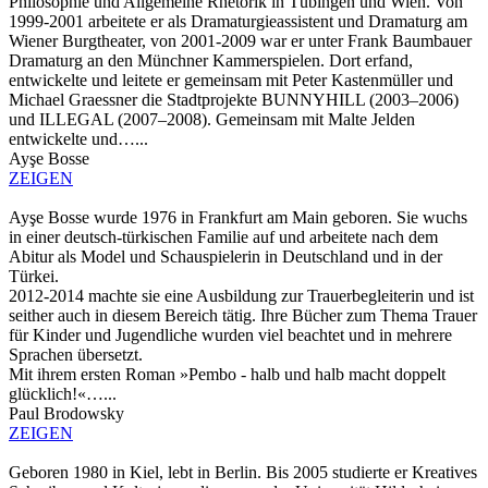
Philosophie und Allgemeine Rhetorik in Tübingen und Wien. Von
1999-2001 arbeitete er als Dramaturgieassistent und Dramaturg am
Wiener Burgtheater, von 2001-2009 war er unter Frank Baumbauer
Dramaturg an den Münchner Kammerspielen. Dort erfand,
entwickelte und leitete er gemeinsam mit Peter Kastenmüller und
Michael Graessner die Stadtprojekte BUNNYHILL (2003–2006)
und ILLEGAL (2007–2008). Gemeinsam mit Malte Jelden
entwickelte und…...
Ayşe Bosse
ZEIGEN
Ayşe Bosse wurde 1976 in Frankfurt am Main geboren. Sie wuchs
in einer deutsch-türkischen Familie auf und arbeitete nach dem
Abitur als Model und Schauspielerin in Deutschland und in der
Türkei.
2012-2014 machte sie eine Ausbildung zur Trauerbegleiterin und ist
seither auch in diesem Bereich tätig. Ihre Bücher zum Thema Trauer
für Kinder und Jugendliche wurden viel beachtet und in mehrere
Sprachen übersetzt.
Mit ihrem ersten Roman »Pembo - halb und halb macht doppelt
glücklich!«…...
Paul Brodowsky
ZEIGEN
Geboren 1980 in Kiel, lebt in Berlin. Bis 2005 studierte er Kreatives