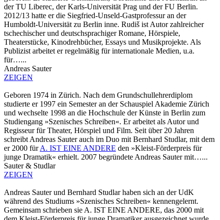
der TU Liberec, der Karls-Universität Prag und der FU Berlin.
2012/13 hatte er die Siegfried-Unseld-Gastprofessur an der
Humboldt-Universität zu Berlin inne. Rudiš ist Autor zahlreicher
tschechischer und deutschsprachiger Romane, Hörspiele,
Theaterstücke, Kinodrehbücher, Essays und Musikprojekte. Als
Publizist arbeitet er regelmäßig für internationale Medien, u.a.
für…...
Andreas Sauter
ZEIGEN
Geboren 1974 in Zürich. Nach dem Grundschullehrerdiplom
studierte er 1997 ein Semester an der Schauspiel Akademie Zürich
und wechselte 1998 an die Hochschule der Künste in Berlin zum
Studiengang »Szenisches Schreiben«. Er arbeitet als Autor und
Regisseur für Theater, Hörspiel und Film. Seit über 20 Jahren
schreibt Andreas Sauter auch im Duo mit Bernhard Studlar, mit dem
er 2000 für
A. IST EINE ANDERE
den »Kleist-Förderpreis für
junge Dramatik« erhielt. 2007 begründete Andreas Sauter mit…...
Sauter & Studlar
ZEIGEN
Andreas Sauter und Bernhard Studlar haben sich an der UdK
während des Studiums »Szenisches Schreiben« kennengelernt.
Gemeinsam schrieben sie A. IST EINE ANDERE, das 2000 mit
dem Kleist-Förderpreis für junge Dramatiker ausgezeichnet wurde.