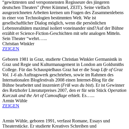
“gewitztesten und versponnensten Regisseure des jüngeren
deutschen Theaters” (Peter Kümmel, ZEIT).
Seine vielfach
ausgezeichneten Arbeiten kreisen um Fragen des Zusammenlebens
in einer von Technologien bestimmten Welt. Wie ist
gesellschaftlicher Dialog möglich, wenn die persönlichen
Lebensrealitäten maximal isoliert voneinander sind?Auf der Bühne
erzählt er Science-Fiction-Geschichten mit sehr analogen Mitteln.
Sein Theater “wehrt…
...
Christian Winkler
ZEIGEN
Geboren 1981 in Graz, studierte Christian Winkler Germanistik in
Graz und Regie und Kulturmanagement in London am Goldsmiths
College. Für das Schauspielhaus Graz hat er die Soap
Life of Graz
Vol. 1-6
als Auftragswerk geschrieben, sowie im Rahmen des
Internationalen Blogfestivals 2008 einen Internet-Blog für die
Bühne bearbeitet und inszeniert (
Friß was du bist
). Er ist Gewinner
des Retzhofer Literaturpreises 2007, den er für sein Stück
Operation
Kurczak and the Art of Camouflage
erhielt. Es…...
Armin Wühle
ZEIGEN
Armin Wühle, geboren 1991, verfasst Romane, Essays und
Theaterstücke. Er studierte Kreatives Schreiben und