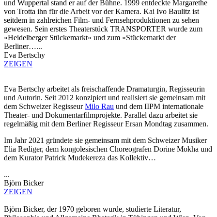
und Wuppertal stand er auf der Bühne. 1999 entdeckte Margarethe
von Trotta ihn für die Arbeit vor der Kamera. Kai Ivo Baulitz ist
seitdem in zahlreichen Film- und Fernsehproduktionen zu sehen
gewesen. Sein erstes Theaterstück TRANSPORTER wurde zum
»Heidelberger Stückemarkt« und zum »Stückemarkt der
Berliner…...
Eva Bertschy
ZEIGEN
Eva Bertschy arbeitet als freischaffende Dramaturgin, Regisseurin
und Autorin. Seit 2012 konzipiert und realisiert sie gemeinsam mit
dem Schweizer Regisseur
Milo Rau
und dem IIPM internationale
Theater- und Dokumentarfilmprojekte. Parallel dazu arbeitet sie
regelmäßig mit dem Berliner Regisseur Ersan Mondtag zusammen.
Im Jahr 2021 gründete sie gemeinsam mit dem Schweizer Musiker
Elia Rediger, dem kongolesischen Choreografen Dorine Mokha und
dem Kurator Patrick Mudekereza das Kollektiv…
...
Björn Bicker
ZEIGEN
Björn Bicker, der 1970 geboren wurde, studierte Literatur,