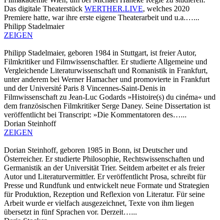
Das digitale Theaterstück
WERTHER.LIVE
, welches 2020
Premiere hatte, war ihre erste eigene Theaterarbeit und u.a.…...
Philipp Stadelmaier
ZEIGEN
Philipp Stadelmaier, geboren 1984 in Stuttgart, ist freier Autor,
Filmkritiker und Filmwissenschaftler. Er studierte Allgemeine und
Vergleichende Literaturwissenschaft und Romanistik in Frankfurt,
unter anderem bei Werner Hamacher und promovierte in Frankfurt
und der Université Paris 8 Vincennes-Saint-Denis in
Filmwissenschaft zu Jean-Luc Godards »Histoire(s) du cinéma« und
dem französischen Filmkritiker Serge Daney. Seine Dissertation ist
veröffentlicht bei Transcript: »Die Kommentatoren des…...
Dorian Steinhoff
ZEIGEN
Dorian Steinhoff, geboren 1985 in Bonn, ist Deutscher und
Österreicher. Er studierte Philosophie, Rechtswissenschaften und
Germanistik an der Universität Trier. Seitdem arbeitet er als freier
Autor und Literaturvermittler. Er veröffentlicht Prosa, schreibt für
Presse und Rundfunk und entwickelt neue Formate und Strategien
für Produktion, Rezeption und Reflexion von Literatur. Für seine
Arbeit wurde er vielfach ausgezeichnet, Texte von ihm liegen
übersetzt in fünf Sprachen vor. Derzeit…...