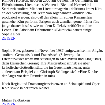
Kim de l’Horizon, geboren 2666 auf Gethen, hat Germanistik im
Elfenbeinturm, Literarisches Weinen in Biel und Hexerei bei
Starhawk studiert. Mit dem Literaturmagazin »delirium« kratzt Kim
an der Vorstellung, daß Texte von sogenannten »Individuen«
produziert werden, also daß das allein, im stillen Kämmerlein
geschehe. Kim performt übrigens auch ziemlich gerne, früher fürs
junge theater basel sowie mit dem Kollektiv »e0b0ff« und im
Leben. Die Arbeit am Debutroman »Blutbuch« dauert einige…...
Sophie Eber
ZEIGEN
Sophie Eber, geboren im November 1987, aufgewachsen im Allgäu,
studierte Germanistik und Französisch (Schwerpunkt
Literaturwissenschaft mit Ausflügen in Mediävistik und Linguistik),
dazu klassischen Gesang. Ihre Masterarbeit schrieb sie über
katholische Gottesdienstliturgie im Gegenwartstheater, unter
anderem am Beispiel von Christoph Schlingensiefs »Eine Kirche
der Angst vor dem Fremden in mir«.
Nach Regie- und Dramaturgieassistenzen an Schauspiel und Oper
Köln sowie in der freien Kölner…
...
Matias Faldbakken
ZEIGEN