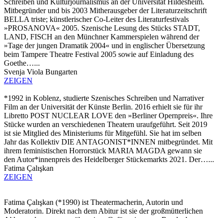
Schreiben und Kulturjournalismus an der Universität Hildesheim.
Mitbegründer und bis 2003 Mitherausgeber der Literaturzeitschrift
BELLA triste; künstlerischer Co-Leiter des Literaturfestivals
»PROSANOVA« 2005. Szenische Lesung des Stücks STADT,
LAND, FISCH an den Münchner Kammerspielen während der
»Tage der jungen Dramatik 2004« und in englischer Übersetzung
beim Tampere Theatre Festival 2005 sowie auf Einladung des
Goethe…...
Svenja Viola Bungarten
ZEIGEN
*1992 in Koblenz, studierte Szenisches Schreiben und Narrativer
Film an der Universität der Künste Berlin. 2016 erhielt sie für ihr
Libretto POST NUCLEAR LOVE den »Berliner Opernpreis«. Ihre
Stücke wurden an verschiedenen Theatern uraufgeführt. Seit 2019
ist sie Mitglied des Ministeriums für Mitgefühl. Sie hat im selben
Jahr das Kollektiv DIE ANTAGONIST*INNEN mitbegründet. Mit
ihrem feministischen Horrorstück MARIA MAGDA gewann sie
den Autor*innenpreis des Heidelberger Stückemarkts 2021. Der…...
Fatima Çalışkan
ZEIGEN
Fatima Çalışkan (*1990) ist Theatermacherin, Autorin und
Moderatorin. Direkt nach dem Abitur ist sie der großmütterlichen