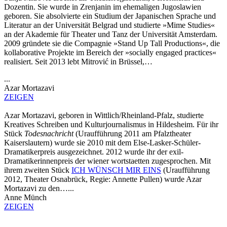
Dozentin. Sie wurde in Zrenjanin im ehemaligen Jugoslawien
geboren. Sie absolvierte ein Studium der Japanischen Sprache und
Literatur an der Universität Belgrad und studierte »Mime Studies«
an der Akademie für Theater und Tanz der Universität Amsterdam.
2009 gründete sie die Compagnie »Stand Up Tall Productions«, die
kollaborative Projekte im Bereich der »socially engaged practices«
realisiert. Seit 2013 lebt Mitrović in Brüssel,…
...
Azar Mortazavi
ZEIGEN
Azar Mortazavi, geboren in Wittlich/Rheinland-Pfalz, studierte
Kreatives Schreiben und Kulturjournalismus in Hildesheim. Für ihr
Stück
Todesnachricht
(Uraufführung 2011 am Pfalztheater
Kaiserslautern) wurde sie 2010 mit dem Else-Lasker-Schüler-
Dramatikerpreis ausgezeichnet. 2012 wurde ihr der exil-
Dramatikerinnenpreis der wiener wortstaetten zugesprochen. Mit
ihrem zweiten Stück
ICH WÜNSCH MIR EINS
(Uraufführung
2012, Theater Osnabrück, Regie: Annette Pullen) wurde Azar
Mortazavi zu den…...
Anne Münch
ZEIGEN