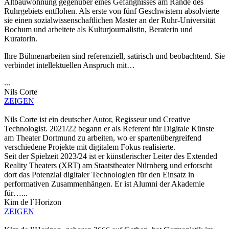
Altbauwohnung gegenüber eines Gefängnisses am Rande des
Ruhrgebiets entflohen. Als erste von fünf Geschwistern absolvierte
sie einen sozialwissenschaftlichen Master an der Ruhr-Universität
Bochum und arbeitete als Kulturjournalistin, Beraterin und
Kuratorin.
Ihre Bühnenarbeiten sind referenziell, satirisch und beobachtend. Sie
verbindet intellektuellen Anspruch mit…
...
Nils Corte
ZEIGEN
Nils Corte ist ein deutscher Autor, Regisseur und Creative
Technologist. 2021/22 begann er als Referent für Digitale Künste
am Theater Dortmund zu arbeiten, wo er spartenübergreifend
verschiedene Projekte mit digitalem Fokus realisierte.
Seit der Spielzeit 2023/24 ist er künstlerischer Leiter des Extended
Reality Theaters (XRT) am Staatstheater Nürnberg und erforscht
dort das Potenzial digitaler Technologien für den Einsatz in
performativen Zusammenhängen. Er ist Alumni der Akademie
für…...
Kim de l´Horizon
ZEIGEN