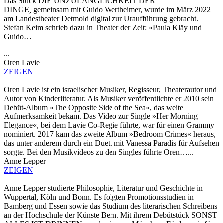
Das Stück DIE UNZULÄNGLICHKEIT DER
DINGE
,
gemeinsam mit Guido Wertheimer, wurde im März 2022
am Landestheater Detmold digital zur Uraufführung gebracht.
Stefan Keim schrieb dazu in Theater der Zeit: »Paula Kläy und
Guido…
...
Oren Lavie
ZEIGEN
Oren Lavie ist ein israelischer Musiker, Regisseur, Theaterautor und
Autor von Kinderliteratur. Als Musiker veröffentlichte er 2010 sein
Debüt-Album »The Opposite Side of the Sea«, das weite
Aufmerksamkeit bekam. Das Video zur Single »Her Morning
Elegance«, bei dem Lavie Co-Regie führte, war für einen Grammy
nominiert. 2017 kam das zweite Album »Bedroom Crimes« heraus,
das unter anderem durch ein Duett mit Vanessa Paradis für Aufsehen
sorgte. Bei den Musikvideos zu den Singles führte Oren…...
Anne Lepper
ZEIGEN
Anne Lepper studierte Philosophie, Literatur und Geschichte in
Wuppertal, Köln und Bonn. Es folgten Promotionsstudien in
Bamberg und Essen sowie das Studium des literarischen Schreibens
an der Hochschule der Künste Bern. Mit ihrem Debütstück SONST