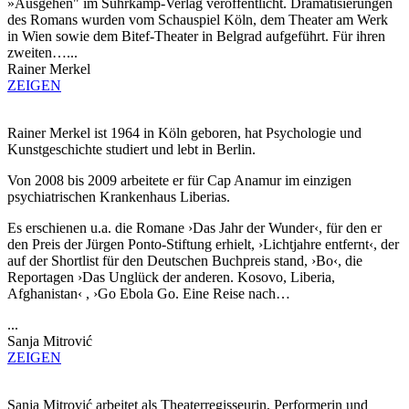
»Ausgehen" im Suhrkamp-Verlag veröffentlicht. Dramatisierungen
des Romans wurden vom Schauspiel Köln, dem Theater am Werk
in Wien sowie dem Bitef-Theater in Belgrad aufgeführt. Für ihren
zweiten…...
Rainer Merkel
ZEIGEN
Rainer Merkel ist 1964 in Köln geboren, hat Psychologie und
Kunstgeschichte studiert und lebt in Berlin.
Von 2008 bis 2009 arbeitete er für Cap
Anamur
im einzigen
psychiatrischen Krankenhaus Liberias.
Es erschienen
u.a.
die Romane ›Das Jahr der Wunder‹, für den er
den Preis der
Jürgen Ponto-Stiftung
erhielt
, ›Lichtjahre entfernt‹, der
auf der Shortlist für den Deutschen Buchpreis stand, ›Bo‹
,
die
Reportagen ›Das Unglück der anderen. Kosovo, Liberia,
Afghanistan‹
,
›Go Ebola Go. Eine Reise nach…
...
Sanja Mitrović
ZEIGEN
Sanja Mitrović arbeitet als Theaterregisseurin, Performerin und