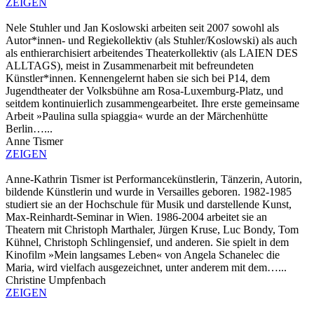
ZEIGEN
Nele Stuhler und Jan Koslowski arbeiten seit 2007 sowohl als
Autor*innen- und Regiekollektiv (als Stuhler/Koslowski) als auch
als enthierarchisiert arbeitendes Theaterkollektiv (als LAIEN DES
ALLTAGS), meist in Zusammenarbeit mit befreundeten
Künstler*innen. Kennengelernt haben sie sich bei P14, dem
Jugendtheater der Volksbühne am Rosa-Luxemburg-Platz, und
seitdem kontinuierlich zusammengearbeitet. Ihre erste gemeinsame
Arbeit »Paulina sulla spiaggia« wurde an der Märchenhütte
Berlin…...
Anne Tismer
ZEIGEN
Anne-Kathrin Tismer ist Performancekünstlerin, Tänzerin, Autorin,
bildende Künstlerin und wurde in Versailles geboren. 1982-1985
studiert sie an der Hochschule für Musik und darstellende Kunst,
Max-Reinhardt-Seminar in Wien. 1986-2004 arbeitet sie an
Theatern mit Christoph Marthaler, Jürgen Kruse, Luc Bondy, Tom
Kühnel, Christoph Schlingensief, und anderen. Sie spielt in dem
Kinofilm »Mein langsames Leben« von Angela Schanelec die
Maria, wird vielfach ausgezeichnet, unter anderem mit dem…...
Christine Umpfenbach
ZEIGEN