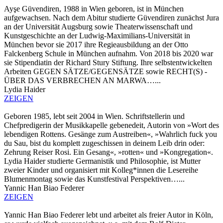
Ayşe Güvendiren, 1988 in Wien geboren, ist in München
aufgewachsen. Nach dem Abitur studierte Güvendiren zunächst Jura
an der Universität Augsburg sowie Theaterwissenschaft und
Kunstgeschichte an der Ludwig-Maximilians-Universität in
München bevor sie 2017 ihre Regieausbildung an der Otto
Falckenberg Schule in München aufnahm. Von 2018 bis 2020 war
sie Stipendiatin der Richard Stury Stiftung. Ihre selbstentwickelten
Arbeiten GEGEN SÄTZE/GEGENSÄTZE sowie RECHT(S) -
ÜBER DAS VERBRECHEN AN MARWA…...
Lydia Haider
ZEIGEN
Geboren 1985, lebt seit 2004 in Wien. Schriftstellerin und
Chefpredigerin der Musikkapelle gebenedeit, Autorin von »Wort des
lebendigen Rottens. Gesänge zum Austreiben«, »Wahrlich fuck you
du Sau, bist du komplett zugeschissen in deinem Leib drin oder:
Zehrung Reiser Rosi. Ein Gesang«, »rotten« und »Kongregation«.
Lydia Haider studierte Germanistik und Philosophie, ist Mutter
zweier Kinder und organisiert mit Kolleg*innen die Lesereihe
Blumenmontag sowie das Kunstfestival Perspektiven…...
Yannic Han Biao Federer
ZEIGEN
Yannic Han Biao Federer lebt und arbeitet als freier Autor in Köln,