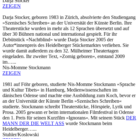
Darja Stocker
ZEIGEN
Darja Stocker, geboren 1983 in Zürich, absolvierte den Studiengang
»Szenisches Schreiben« an der Universität der Künste Berlin. Ihre
Theaterstücke wurden in mehr als 12 Sprachen übersetzt und auf
über 30 Bühnen national und international gespielt. Für ihr
Debütstück »Nachtblind« wurde Darja Stocker 2005 der
Autor*innenpreis des Heidelberger Stückemarktes verliehen. Sie
wurde damit außerdem zu den 32. Mülheimer Theatertagen
eingeladen. Ihr zweiter Text, »Zornig geboren«, entstand 2009
im…...
Nis-Momme Stockmann
ZEIGEN
1981 auf Föhr geboren, studierte Nis-Momme Stockmann »Sprache
und Kultur Tibets« in Hamburg, Medienwissenschaften im
dänischen Odense und machte eine Ausbildung zum Koch, bevor er
an der Universität der Künste Berlin »Szenisches Schreiben«
studierte. Stockmann schreibt Theaterstücke, Hörspiele, Lyrik und
Prosa. 2005 gewann er beim internationalen Filmfestival in Odense
den 1. Preis für seinen Kurzfilm »Ignorans«. Mit seinem Stück
DER
MANN DER DIE WELT ASS
wurde Stockmann beim
Heidelberger…...
Stuhler/Koslowski