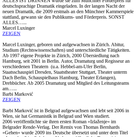
ALLES IST DRINNEN wurde sie zum Münchner Förderpreis für
deutschsprachige Dramatik eingeladen. In der langen Nacht der
neuen Dramatik, die 2009 erstmals an den Münchner Kammerspiele
stattfand, gewann sie den Publikums- und Förderpreis. SONST
ALLES…...
Marcel Luxinger
ZEIGEN
Marcel Luxinger, geboren und aufgewachsen in Zürich. Abitur,
Studium (Rechtswissenschaften) und unterschiedliche Tätigkeiten.
Ab 1997 eigene Projekte in Zürich, 2000 Übersiedlung nach
Hamburg, seit 2001 in Berlin. Autor, Dramaturg und Regisseur an
verschiedenen Theatern (u.a. Hebbel-am-Ufer Berlin,
Staatsschauspiel Dresden, Staatstheater Stuttgart, Theater unterm
Dach Berlin, Schauspielhaus Hamburg, Theater Erlangen),
Drehbücher. Ab 2005 Dramaturg und Mitglied des Leitungsteams
am…...
Barbi Marković
ZEIGEN
Barbi Marković ist in Belgrad aufgewachsen und lebt seit 2006 in
Wien, sie hat Germanistik in Belgrad und Wien studiert.
2006 veröffentlichte sie ihren ersten Roman »Izlaženje« im
Belgrader Rende-Verlag. Der Remix von Thomas Bernhards
»Gehen« wurde 2009 ins Deutsche übersetzt und unter dem Titel