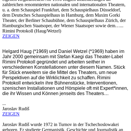
zahlreichen renommierten nationalen und internationalen Theatern,
u. a. dem Schauspiel Frankfurt, dem Schauspielhaus Düsseldorf,
dem Deutsches Schauspielhaus in Hamburg, dem Maxim Gorki
Theater, der Berliner Schaubühne, dem Schauspielhaus Zürich, der
Hamburgischen Staatsoper, der Wiener Staatsoper sowie dem…...
Rimini Protokoll (Haug/Wetzel)
ZEIGEN
Helgard Haug (*1969) und Daniel Wetzel (*1969)
haben im
Jahr 2000 gemeinsam mit Stefan Kaegi das Theater-Label
Rimini Protokoll gegründet und arbeiten seither in
verschiedenen Konstellationen unter diesem Namen. Stück
für Stück erweitern sie die Mittel des Theaters, um neue
Perspektiven auf die Wirklichkeit zu schaffen.
Rimini
Protokoll entwickeln ihre Bühnenstücke, Interventionen,
szenischen Installationen und Hörspiele oft mit Expert*innen,
die ihr Wissen und Können jenseits des Theaters…
...
Jaroslav Rudiš
ZEIGEN
Jaroslav Rudiš wurde 1972 in Turnov in der Tschechoslowakei
geboren. Er studierte Germanistik, Geschichte und Journalistik an