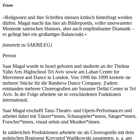
Zitate
»Religionen und ihre Schriften müssen kritisch hinterfragt werden
dürfen. Magal macht das hier als Bilderpoetin, voller unerwarteter
Momente satirischen Humors, aber auch empfindsamer Dramatik –
es gelingt hier ein großartiger Balanceakt.«
(tanznetz zu SAKRILEG)
Person
Saar Magal wurde in Israel geboren und studierte an der Thelma
Yalin Arts Highschool Tel Aviv sowie am Laban Centre for
Movement and Dance in London. Von 1996 bis 1999 kreierte sie
mehrere Stücke für die Batsheva Dance Company. Zudem
entstanden mehrere Choreografien am Suzanne Dellal Center in Tel
Aviv. In der Folge arbeitete sie in verschiedenen Funktionen
international.
Saar Magal erschafft Tanz-Theater- und Opern-Performances und
arbeitet dabei mit Tänzer*innen, Schauspieler*innen, Sänger*innen,
Forscher*innen, visual artists und Musiker*innen.
In zahlreichen Produktionen arbeitete sie als Choreografin mit dem
polnischen Regisseur Krzysztof Warlikowski zusammen, u. a. am