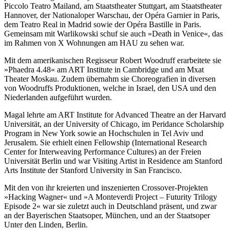
Piccolo Teatro Mailand, am Staatstheater Stuttgart, am Staatstheater
Hannover, der Nationaloper Warschau, der Opéra Garnier in Paris,
dem Teatro Real in Madrid sowie der Opéra Bastille in Paris.
Gemeinsam mit Warlikowski schuf sie auch »Death in Venice«, das
im Rahmen von X Wohnungen am HAU zu sehen war.
Mit dem amerikanischen Regisseur Robert Woodruff erarbeitete sie
»Phaedra 4.48« am ART Institute in Cambridge und am Mxat
Theater Moskau. Zudem übernahm sie Choreografien in diversen
von Woodruffs Produktionen, welche in Israel, den USA und den
Niederlanden aufgeführt wurden.
Magal lehrte am ART Institute for Advanced Theatre an der Harvard
Universität, an der University of Chicago, im Peridance Scholarship
Program in New York sowie an Hochschulen in Tel Aviv und
Jerusalem. Sie erhielt einen Fellowship (International Research
Center for Interweaving Performance Cultures) an der Freien
Universität Berlin und war Visiting Artist in Residence am Stanford
Arts Institute der Stanford University in San Francisco.
Mit den von ihr kreierten und inszenierten Crossover-Projekten
»Hacking Wagner« und »A Monteverdi Project – Futurity Trilogy
Episode 2« war sie zuletzt auch in Deutschland präsent, und zwar
an der Bayerischen Staatsoper, München, und an der Staatsoper
Unter den Linden, Berlin.