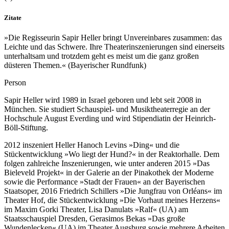
Zitate
»Die Regisseurin Sapir Heller bringt Unvereinbares zusammen: das
Leichte und das Schwere. Ihre Theaterinszenierungen sind einerseits
unterhaltsam und trotzdem geht es meist um die ganz großen
düsteren Themen.« (Bayerischer Rundfunk)
Person
Sapir Heller wird 1989 in Israel geboren und lebt seit 2008 in
München. Sie studiert Schauspiel- und Musiktheaterregie an der
Hochschule August Everding und wird Stipendiatin der Heinrich-
Böll-Stiftung.
2012 inszeniert Heller Hanoch Levins »Ding« und die
Stückentwicklung »Wo liegt der Hund?« in der Reaktorhalle. Dem
folgen zahlreiche Inszenierungen, wie unter anderen 2015 »Das
Bieleveld Projekt« in der Galerie an der Pinakothek der Moderne
sowie die Performance »Stadt der Frauen« an der Bayerischen
Staatsoper, 2016 Friedrich Schillers »Die Jungfrau von Orléans« im
Theater Hof, die Stückentwicklung »Die Vorhaut meines Herzens«
im Maxim Gorki Theater, Lisa Danulats »Ralf« (UA) am
Staatsschauspiel Dresden, Gerasimos Bekas »Das große
Wundenlecken« (UA) im Theater Augsburg sowie mehrere Arbeiten