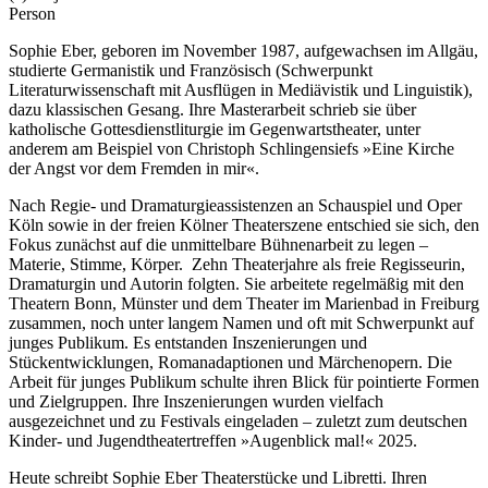
Person
Sophie Eber, geboren im November 1987, aufgewachsen im Allgäu,
studierte Germanistik und Französisch (Schwerpunkt
Literaturwissenschaft mit Ausflügen in Mediävistik und Linguistik),
dazu klassischen Gesang. Ihre Masterarbeit schrieb sie über
katholische Gottesdienstliturgie im Gegenwartstheater, unter
anderem am Beispiel von Christoph Schlingensiefs »Eine Kirche
der Angst vor dem Fremden in mir«.
Nach Regie- und Dramaturgieassistenzen an Schauspiel und Oper
Köln sowie in der freien Kölner Theaterszene entschied sie sich, den
Fokus zunächst auf die unmittelbare Bühnenarbeit zu legen –
Materie, Stimme, Körper. Zehn Theaterjahre als freie Regisseurin,
Dramaturgin und Autorin folgten. Sie arbeitete regelmäßig mit den
Theatern Bonn, Münster und dem Theater im Marienbad in Freiburg
zusammen, noch unter langem Namen und oft mit Schwerpunkt auf
junges Publikum. Es entstanden Inszenierungen und
Stückentwicklungen, Romanadaptionen und Märchenopern. Die
Arbeit für junges Publikum schulte ihren Blick für pointierte Formen
und Zielgruppen. Ihre Inszenierungen wurden vielfach
ausgezeichnet und zu Festivals eingeladen – zuletzt zum deutschen
Kinder- und Jugendtheatertreffen »Augenblick mal!« 2025.
Heute schreibt Sophie Eber Theaterstücke und Libretti. Ihren