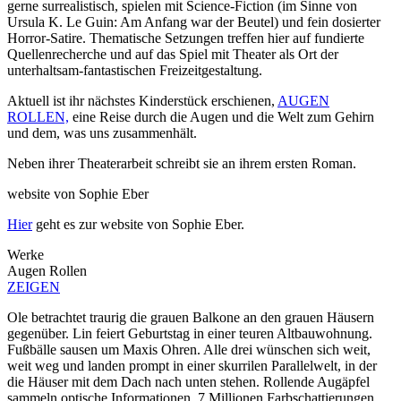
gerne surrealistisch, spielen mit Science-Fiction (im Sinne von
Ursula K. Le Guin: Am Anfang war der Beutel) und fein dosierter
Horror-Satire. Thematische Setzungen treffen hier auf fundierte
Quellenrecherche und auf das Spiel mit Theater als Ort der
unterhaltsam-fantastischen Freizeitgestaltung.
Aktuell ist ihr nächstes Kinderstück erschienen,
AUGEN
ROLLEN,
eine Reise durch die Augen und die Welt zum Gehirn
und dem, was uns zusammenhält.
Neben ihrer Theaterarbeit schreibt sie an ihrem ersten Roman.
website von Sophie Eber
Hier
geht es zur website von Sophie Eber.
Werke
Augen Rollen
ZEIGEN
Ole betrachtet traurig die grauen Balkone an den grauen Häusern
gegenüber. Lin feiert Geburtstag in einer teuren Altbauwohnung.
Fußbälle sausen um Maxis Ohren. Alle drei wünschen sich weit,
weit weg und landen prompt in einer skurrilen Parallelwelt, in der
die Häuser mit dem Dach nach unten stehen. Rollende Augäpfel
sammeln optische Informationen. 7 Millionen Farbschattierungen