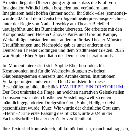
Arbeiten liegt die Überzeugung zugrunde, dass die Kraft von
Imagination Wirklichkeiten bespielen und verändern kann.
Imaginieren heißt hoffen (immer noch). Ihr Stück »else (someone)«
wurde 2022 mit dem Deutschen Jugendtheaterpreis ausgezeichnet,
unter der Regie von Nadja Loschky am Theater Bielefeld
uraufgeführt und ins Rumänische übersetzt. Sie arbeitete mit den
Komponist:innen Helena Cánovas Parés und Gordon Kampe,
Werkaufträge entstanden unter anderem für das Theater Münster,
Uraufführungen und Nachspiele gab es unter anderem am
Deutschen Theater Göttingen und dem Stadttheater Gießen. 2025
war Sophie Eber Stipendiatin des Deutschen Literaturfonds.
Im Moment interessiert sich Sophie Eber besonders für
Kosmogonien und für die Wechselwirkungen zwischen
Glaubenssystemen einerseits und Architekturen, Institutionen,
Verkörperungen andererseits. Den Grundstein für diese
Beschäftigung bildet ihr Stück
EVA RIPPE. EIN ORATORIUM
.
Der Text umkreist die Frage, an welchen narrativen Gelenkstellen
Transzendenz in der christlichen Vorstellungswelt zu einem
männlich gegenderten Dreigestirn Gott, Sohn, Heiliger Geist
personifiziert wurde. Kurz: Wie wurde der christliche Gott zum
»Herrn«? Eine erste Fassung des Stücks wurde 2024 in der
Fachzeitschrift »Theater der Zeit« veröffentlicht.
Ihre Texte sind kontrastreich, oft komödiantisch, manchmal tragisch,