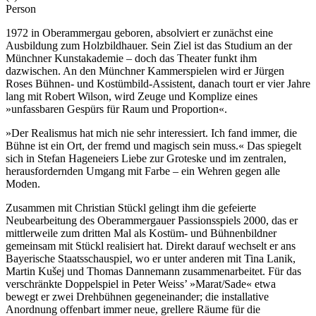
Person
1972 in Oberammergau geboren, absolviert er zunächst eine
Ausbildung zum Holzbildhauer. Sein Ziel ist das Studium an der
Münchner Kunstakademie – doch das Theater funkt ihm
dazwischen. An den Münchner Kammerspielen wird er Jürgen
Roses Bühnen- und Kostümbild-Assistent, danach tourt er vier Jahre
lang mit Robert Wilson, wird Zeuge und Komplize eines
»unfassbaren Gespürs für Raum und Proportion«.
»Der Realismus hat mich nie sehr interessiert. Ich fand immer, die
Bühne ist ein Ort, der fremd und magisch sein muss.« Das spiegelt
sich in Stefan Hageneiers Liebe zur Groteske und im zentralen,
herausfordernden Umgang mit Farbe – ein Wehren gegen alle
Moden.
Zusammen mit Christian Stückl gelingt ihm die gefeierte
Neubearbeitung des Oberammergauer Passionsspiels 2000, das er
mittlerweile zum dritten Mal als Kostüm- und Bühnenbildner
gemeinsam mit Stückl realisiert hat. Direkt darauf wechselt er ans
Bayerische Staatsschauspiel, wo er unter anderen mit Tina Lanik,
Martin Kušej und Thomas Dannemann zusammenarbeitet. Für das
verschränkte Doppelspiel in Peter Weiss’ »Marat/Sade« etwa
bewegt er zwei Drehbühnen gegeneinander; die installative
Anordnung offenbart immer neue, grellere Räume für die