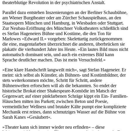
theaterblutige Revolution in der psychiatrischen Anstalt.
Parallel dazu entstehen Inszenierungen an der Berliner Schaubühne,
am Wiener Burgtheater oder am Zürcher Schauspielhaus, an den
Staatsopern München und Hamburg, in Wiesbaden oder Stuttgart.
Zur Neubau-Eröffnung des Münchner Volkstheaters schließlich sind
es Stefan Hageneiers Bühne und Kostüme, die den Ton für
Marlowes »Edward II.« vorgeben: Skelettartig zurückgenommen
die eine, magentafarben überzeichnet die anderen, überbrücken sie
plakativ die vierhundert Jahre ins Heute. »Ein lautes Bild muss nicht
automatisch dominant sein, und auch ein extremes Bild kann
Sprache deutlicher machen. Das ist mein Versuchsfeld.«
»Eine klare Handschrift langweilt mich«, sagt Stefan Hageneier. Er
meint: sich selbst als Künstler, als Bühnen- und Kostümbildner, der
stets weiterkommen möchte, Schritt für Schritt, andere
Bühnenwelten erforschen will als die bekannten. So endet der
historische Brokat einer Shakespeare-Komödie im Matsch der
Gegenwart; auf einer pinkfarbenen Schräge kippt ein Ein- Familien-
Häuschen mitten ins Parkett; zwischen Beton und Poesie,
vermeintlicher Wellness und brutaler Kälte pumpt eine komplizierte
Mechanik erst reines, dann schmutziges Wasser auf die Bühne von
Sarah Kanes »Gesäubert«.
»Theater kann sich immer wieder neu erfinden« – diese