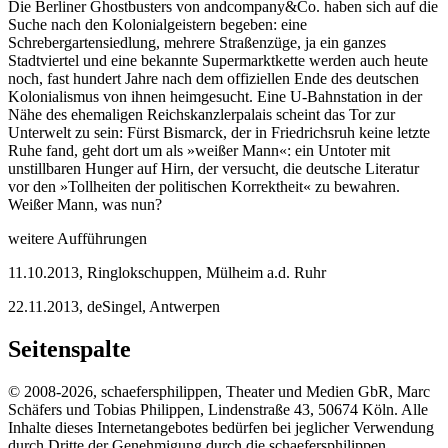
Die Berliner Ghostbusters von andcompany&Co. haben sich auf die
Suche nach den Kolonialgeistern begeben: eine
Schrebergartensiedlung, mehrere Straßenzüge, ja ein ganzes
Stadtviertel und eine bekannte Supermarktkette werden auch heute
noch, fast hundert Jahre nach dem offiziellen Ende des deutschen
Kolonialismus von ihnen heimgesucht. Eine U-Bahnstation in der
Nähe des ehemaligen Reichskanzlerpalais scheint das Tor zur
Unterwelt zu sein: Fürst Bismarck, der in Friedrichsruh keine letzte
Ruhe fand, geht dort um als »weißer Mann«: ein Untoter mit
unstillbaren Hunger auf Hirn, der versucht, die deutsche Literatur
vor den »Tollheiten der politischen Korrektheit« zu bewahren.
Weißer Mann, was nun?
weitere Aufführungen
11.10.2013, Ringlokschuppen, Mülheim a.d. Ruhr
22.11.2013, deSingel, Antwerpen
Seitenspalte
© 2008-2026, schaefersphilippen, Theater und Medien GbR, Marc
Schäfers und Tobias Philippen, Lindenstraße 43, 50674 Köln. Alle
Inhalte dieses Internetangebotes bedürfen bei jeglicher Verwendung
durch Dritte der Genehmigung durch die schaefersphilippen,