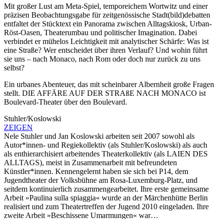
Mit großer Lust am Meta‑Spiel, temporeichem Wortwitz und einer
präzisen Beobachtungsgabe für zeitgenössische Stadt(bild)debatten
entfaltet der Stücktext ein Panorama zwischen Alltagskiosk, Urban-
Röst-Oasen, Theaterumbau und politischer Imagination. Dabei
verbindet er mühelos Leichtigkeit mit analytischer Schärfe: Was ist
eine Straße? Wer entscheidet über ihren Verlauf? Und wohin führt
sie uns – nach Monaco, nach Rom oder doch nur zurück zu uns
selbst?
Ein urbanes Abenteuer, das mit scheinbarer Albernheit große Fragen
stellt. DIE AFFÄRE AUF DER STRAßE NACH MONACO ist
Boulevard‑Theater über den Boulevard.
Stuhler/Koslowski
ZEIGEN
Nele Stuhler und Jan Koslowski arbeiten seit 2007 sowohl als
Autor*innen- und Regiekollektiv (als Stuhler/Koslowski) als auch
als enthierarchisiert arbeitendes Theaterkollektiv (als LAIEN DES
ALLTAGS), meist in Zusammenarbeit mit befreundeten
Künstler*innen. Kennengelernt haben sie sich bei P14, dem
Jugendtheater der Volksbühne am Rosa-Luxemburg-Platz, und
seitdem kontinuierlich zusammengearbeitet. Ihre erste gemeinsame
Arbeit »Paulina sulla spiaggia« wurde an der Märchenhütte Berlin
realisiert und zum Theatertreffen der Jugend 2010 eingeladen. Ihre
zweite Arbeit »Beschissene Umarmungen« war…