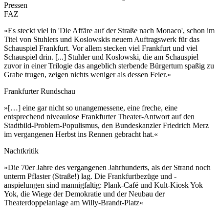
Pressen
FAZ
»Es steckt viel in 'Die Affäre auf der Straße nach Monaco', schon im
Titel von Stuhlers und Koslowskis neuem Auftragswerk für das
Schauspiel Frankfurt. Vor allem stecken viel Frankfurt und viel
Schauspiel drin. [...] Stuhler und Koslowski, die am Schauspiel
zuvor in einer Trilogie das angeblich sterbende Bürgertum spaßig zu
Grabe trugen, zeigen nichts weniger als dessen Feier.«
Frankfurter Rundschau
»[…] eine gar nicht so unangemessene, eine freche, eine
entsprechend niveaulose Frankfurter Theater-Antwort auf den
Stadtbild-Problem-Populismus, den Bundeskanzler Friedrich Merz
im vergangenen Herbst ins Rennen gebracht hat.«
Nachtkritik
»Die 70er Jahre des vergangenen Jahrhunderts, als der Strand noch
unterm Pflaster (Straße!) lag. Die Frankfurtbezüge und -
anspielungen sind mannigfaltig: Plank-Café und Kult-Kiosk Yok
Yok, die Wiege der Demokratie und der Neubau der
Theaterdoppelanlage am Willy-Brandt-Platz«