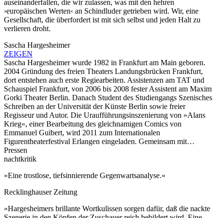
auseinanderfallen, die wir zulassen, was mit den hehren
›europäischen Werten‹ an Schindluder getrieben wird. Wir, eine
Gesellschaft, die überfordert ist mit sich selbst und jeden Halt zu
verlieren droht.
Sascha Hargesheimer
ZEIGEN
Sascha Hargesheimer wurde 1982 in Frankfurt am Main geboren.
2004 Gründung des freien Theaters Landungsbrücken Frankfurt,
dort entstehen auch erste Regiearbeiten. Assistenzen am TAT und
Schauspiel Frankfurt, von 2006 bis 2008 fester Assistent am Maxim
Gorki Theater Berlin. Danach Student des Studiengangs Szenisches
Schreiben an der Universität der Künste Berlin sowie freier
Regisseur und Autor. Die Uraufführungsinszenierung von »Alans
Krieg«, einer Bearbeitung des gleichnamigen Comics von
Emmanuel Guibert, wird 2011 zum Internationalen
Figurentheaterfestival Erlangen eingeladen. Gemeinsam mit…
Pressen
nachtkritik
»Eine trostlose, tiefsinnierende Gegenwartsanalyse.«
Recklinghauser Zeitung
»Hargesheimers brillante Wortkulissen sorgen dafür, daß die nackte
Szenerie in den Köpfen der Zuschauer reich bebildert wird. Eine