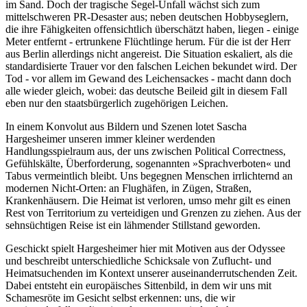
im Sand. Doch der tragische Segel-Unfall wächst sich zum
mittelschweren PR-Desaster aus; neben deutschen Hobbyseglern,
die ihre Fähigkeiten offensichtlich überschätzt haben, liegen - einige
Meter entfernt - ertrunkene Flüchtlinge herum. Für die ist der Herr
aus Berlin allerdings nicht angereist. Die Situation eskaliert, als die
standardisierte Trauer vor den falschen Leichen bekundet wird. Der
Tod - vor allem im Gewand des Leichensackes - macht dann doch
alle wieder gleich, wobei: das deutsche Beileid gilt in diesem Fall
eben nur den staatsbürgerlich zugehörigen Leichen.
In einem Konvolut aus Bildern und Szenen lotet Sascha
Hargesheimer unseren immer kleiner werdenden
Handlungsspielraum aus, der uns zwischen Political Correctness,
Gefühlskälte, Überforderung, sogenannten »Sprachverboten« und
Tabus vermeintlich bleibt. Uns begegnen Menschen irrlichternd an
modernen Nicht-Orten: an Flughäfen, in Zügen, Straßen,
Krankenhäusern. Die Heimat ist verloren, umso mehr gilt es einen
Rest von Territorium zu verteidigen und Grenzen zu ziehen. Aus der
sehnsüchtigen Reise ist ein lähmender Stillstand geworden.
Geschickt spielt Hargesheimer hier mit Motiven aus der Odyssee
und beschreibt unterschiedliche Schicksale von Zuflucht- und
Heimatsuchenden im Kontext unserer auseinanderrutschenden Zeit.
Dabei entsteht ein europäisches Sittenbild, in dem wir uns mit
Schamesröte im Gesicht selbst erkennen: uns, die wir