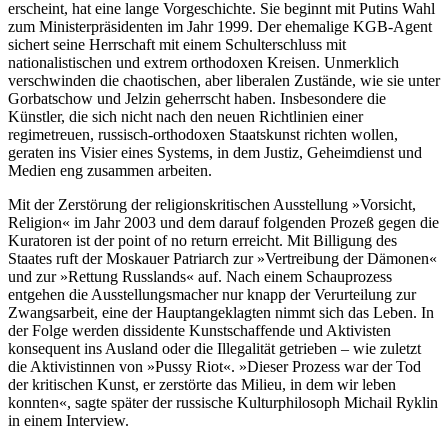
erscheint, hat eine lange Vorgeschichte. Sie beginnt mit Putins Wahl
zum Ministerpräsidenten im Jahr 1999. Der ehemalige KGB-Agent
sichert seine Herrschaft mit einem Schulterschluss mit
nationalistischen und extrem orthodoxen Kreisen. Unmerklich
verschwinden die chaotischen, aber liberalen Zustände, wie sie unter
Gorbatschow und Jelzin geherrscht haben. Insbesondere die
Künstler, die sich nicht nach den neuen Richtlinien einer
regimetreuen, russisch-orthodoxen Staatskunst richten wollen,
geraten ins Visier eines Systems, in dem Justiz, Geheimdienst und
Medien eng zusammen arbeiten.
Mit der Zerstörung der religionskritischen Ausstellung »Vorsicht,
Religion« im Jahr 2003 und dem darauf folgenden Prozeß gegen die
Kuratoren ist der point of no return erreicht. Mit Billigung des
Staates ruft der Moskauer Patriarch zur »Vertreibung der Dämonen«
und zur »Rettung Russlands« auf. Nach einem Schauprozess
entgehen die Ausstellungsmacher nur knapp der Verurteilung zur
Zwangsarbeit, eine der Hauptangeklagten nimmt sich das Leben. In
der Folge werden dissidente Kunstschaffende und Aktivisten
konsequent ins Ausland oder die Illegalität getrieben – wie zuletzt
die Aktivistinnen von »Pussy Riot«. »Dieser Prozess war der Tod
der kritischen Kunst, er zerstörte das Milieu, in dem wir leben
konnten«, sagte später der russische Kulturphilosoph Michail Ryklin
in einem Interview.