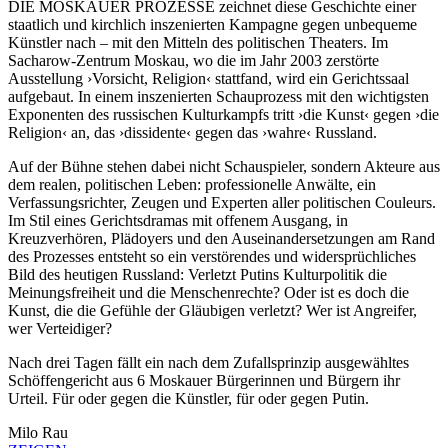
DIE MOSKAUER PROZESSE zeichnet diese Geschichte einer
staatlich und kirchlich inszenierten Kampagne gegen unbequeme
Künstler nach – mit den Mitteln des politischen Theaters. Im
Sacharow-Zentrum Moskau, wo die im Jahr 2003 zerstörte
Ausstellung ›Vorsicht, Religion‹ stattfand, wird ein Gerichtssaal
aufgebaut. In einem inszenierten Schauprozess mit den wichtigsten
Exponenten des russischen Kulturkampfs tritt ›die Kunst‹ gegen ›die
Religion‹ an, das ›dissidente‹ gegen das ›wahre‹ Russland.
Auf der Bühne stehen dabei nicht Schauspieler, sondern Akteure aus
dem realen, politischen Leben: professionelle Anwälte, ein
Verfassungsrichter, Zeugen und Experten aller politischen Couleurs.
Im Stil eines Gerichtsdramas mit offenem Ausgang, in
Kreuzverhören, Plädoyers und den Auseinandersetzungen am Rand
des Prozesses entsteht so ein verstörendes und widersprüchliches
Bild des heutigen Russland: Verletzt Putins Kulturpolitik die
Meinungsfreiheit und die Menschenrechte? Oder ist es doch die
Kunst, die die Gefühle der Gläubigen verletzt? Wer ist Angreifer,
wer Verteidiger?
Nach drei Tagen fällt ein nach dem Zufallsprinzip ausgewähltes
Schöffengericht aus 6 Moskauer Bürgerinnen und Bürgern ihr
Urteil. Für oder gegen die Künstler, für oder gegen Putin.
Milo Rau