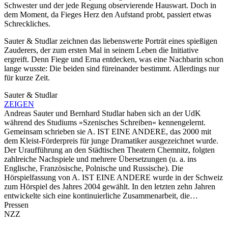
Schwester und der jede Regung observierende Hauswart. Doch in
dem Moment, da Fieges Herz den Aufstand probt, passiert etwas
Schreckliches.
Sauter & Studlar zeichnen das liebenswerte Porträt eines spießigen
Zauderers, der zum ersten Mal in seinem Leben die Initiative
ergreift. Denn Fiege und Erna entdecken, was eine Nachbarin schon
lange wusste: Die beiden sind füreinander bestimmt. Allerdings nur
für kurze Zeit.
Sauter & Studlar
ZEIGEN
Andreas Sauter und Bernhard Studlar haben sich an der UdK
während des Studiums »Szenisches Schreiben« kennengelernt.
Gemeinsam schrieben sie A. IST EINE ANDERE, das 2000 mit
dem Kleist-Förderpreis für junge Dramatiker ausgezeichnet wurde.
Der Uraufführung an den Städtischen Theatern Chemnitz, folgten
zahlreiche Nachspiele und mehrere Übersetzungen (u. a. ins
Englische, Französische, Polnische und Russische). Die
Hörspielfassung von A. IST EINE ANDERE wurde in der Schweiz
zum Hörspiel des Jahres 2004 gewählt. In den letzten zehn Jahren
entwickelte sich eine kontinuierliche Zusammenarbeit, die…
Pressen
NZZ