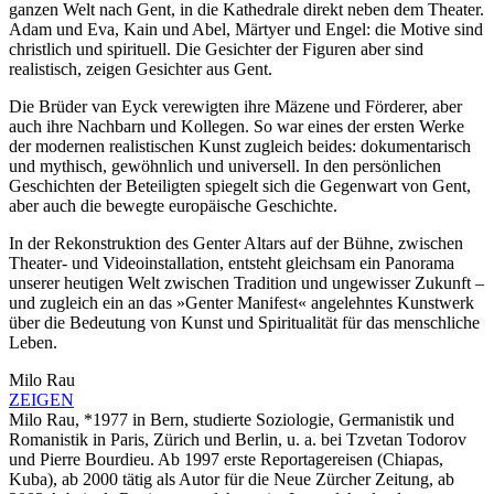
ganzen Welt nach Gent, in die Kathedrale direkt neben dem Theater.
Adam und Eva, Kain und Abel, Märtyer und Engel: die Motive sind
christlich und spirituell. Die Gesichter der Figuren aber sind
realistisch, zeigen Gesichter aus Gent.
Die Brüder van Eyck ver­ewigten ihre Mäzene und Förderer, aber
auch ihre Nachbarn und Kollegen. So war eines der ersten Werke
der modernen realis­ti­schen Kunst zugleich beides: dokumentarisch
und mythisch, gewöhnlich und universell. In den persönlichen
Geschichten der Beteiligten spiegelt sich die Gegenwart von Gent,
aber auch die bewegte europäische Geschichte.
In der Rekonstruktion des Genter Altars auf der Bühne, zwischen
Theater- und Videoinstallation, entsteht gleichsam ein Panorama
unserer heutigen Welt zwischen Tradition und ungewisser Zukunft –
und zugleich ein an das »Genter Manifest« angelehntes Kunstwerk
über die Bedeutung von Kunst und Spiritualität für das menschliche
Leben.
Milo Rau
ZEIGEN
Milo Rau, *1977 in Bern, studierte Soziologie, Germanistik und
Romanistik in Paris, Zürich und Berlin, u. a. bei Tzvetan Todorov
und Pierre Bourdieu. Ab 1997 erste Reportagereisen (Chiapas,
Kuba), ab 2000 tätig als Autor für die Neue Zürcher Zeitung, ab