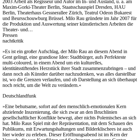
2003 Arbeit als Regisseur und Autor im In- und Ausland, u. a. am
Maxim-Gorki-Theater Berlin, Staatsschauspiel Dresden, HAU
Berlin, Theaterhaus Gessnerallee Zürich, Teatrul Odeon Bukarest
und Beursschouwburg Brüssel. Milo Rau gründete im Jahr 2007 für
die Produktion und Auswertung seiner künstlerischen Arbeiten die
Theater- und…
Pressen
nachtkritik
»Es ist ein großer Aufschlag, der Milo Rau an diesem Abend in
Gent gelingt, eine grandiose Idee: Stadtbürger, aufs Perfekteste
multi-coloured, in einem Abend um ein kulturelles,
identitätsstiftendes Herzstück ihrer Stadt zusammenzubringen – und
dann noch als Künstler darüber nachzudenken, was alles darstellbar
ist, wo die Grenzen verlaufen, und ob Darstellung an sich überhaupt
noch reicht, um die Welt zu verändern.«
Deutschlandfunk
»Eine behutsame, sofort auf den menschlich-emotionalen Kern
abzielende Inszenierung, die sich zwar an den Bruchlinien
gesellschaftlicher Konflikte bewegt, aber nichts Polemisches an sich
hat. Milo Raus Spiel mit der Repräsentation, mit dem Schauen des
Publikums, mit Erwartungshaltungen und Bilderklischees ist auch
hier wieder zu erleben. Dieser Eröffnungsabend ist im Kern der