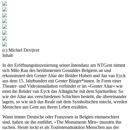
(c) Michiel Devijver
Inhalt
In der Eröffnungsinszenierung seiner Intendanz am NTGent nimmt
sich Milo Rau des berühmtesten Gemäldes Belgiens an und
rekonstruiert den Genter Altar der Brüder Hubert und Jan van Eyck
aus dem 15. Jahrhundert mit Genter Bürger*innen. In Form einer
Theater- und Video­installation verbindet er im »Genter Altar« wie
einst die Brüder van Eyck das Alltägliche mit dem Spirituellen: So
wie der Altar aus verschiedenen Schichten besteht, die über­einander
lagern, so wie sich das Reale mit dem Symbo­lischen mischt, werden
Menschen aus Gent aus ihrem Leben erzählen.
Wann immer Deutsche oder Franzosen in Belgien ein­marschiert
sind, haben sie ihn entführt, »The Monuments Men« mussten ihn
suchen. Heute lockt er als Touristen­attraktion Menschen aus der