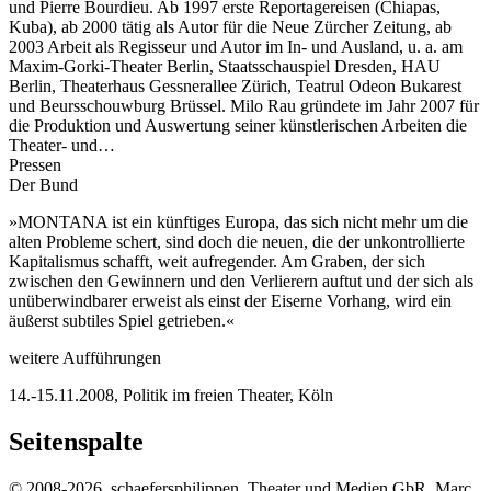
und Pierre Bourdieu. Ab 1997 erste Reportagereisen (Chiapas,
Kuba), ab 2000 tätig als Autor für die Neue Zürcher Zeitung, ab
2003 Arbeit als Regisseur und Autor im In- und Ausland, u. a. am
Maxim-Gorki-Theater Berlin, Staatsschauspiel Dresden, HAU
Berlin, Theaterhaus Gessnerallee Zürich, Teatrul Odeon Bukarest
und Beursschouwburg Brüssel. Milo Rau gründete im Jahr 2007 für
die Produktion und Auswertung seiner künstlerischen Arbeiten die
Theater- und…
Pressen
Der Bund
»MONTANA ist ein künftiges Europa, das sich nicht mehr um die
alten Probleme schert, sind doch die neuen, die der unkontrollierte
Kapitalismus schafft, weit aufregender. Am Graben, der sich
zwischen den Gewinnern und den Verlierern auftut und der sich als
unüberwindbarer erweist als einst der Eiserne Vorhang, wird ein
äußerst subtiles Spiel getrieben.«
weitere Aufführungen
14.-15.11.2008, Politik im freien Theater, Köln
Seitenspalte
© 2008-2026, schaefersphilippen, Theater und Medien GbR, Marc