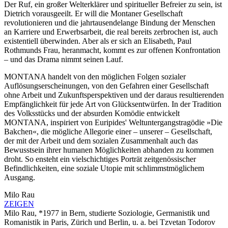
Der Ruf, ein großer Welterklärer und spiritueller Befreier zu sein, ist
Dietrich vorausgeeilt. Er will die Montaner Gesellschaft
revolutionieren und die jahrtausendelange Bindung der Menschen
an Karriere und Erwerbsarbeit, die real bereits zerbrochen ist, auch
existentiell überwinden. Aber als er sich an Elisabeth, Paul
Rothmunds Frau, heranmacht, kommt es zur offenen Konfrontation
– und das Drama nimmt seinen Lauf.
MONTANA handelt von den möglichen Folgen sozialer
Auflösungserscheinungen, von den Gefahren einer Gesellschaft
ohne Arbeit und Zukunftsperspektiven und der daraus resultierenden
Empfänglichkeit für jede Art von Glücksentwürfen. In der Tradition
des Volksstücks und der absurden Komödie entwickelt
MONTANA, inspiriert von Euripides' Weltuntergangstragödie »Die
Bakchen«, die mögliche Allegorie einer – unserer – Gesellschaft,
der mit der Arbeit und dem sozialen Zusammenhalt auch das
Bewusstsein ihrer humanen Möglichkeiten abhanden zu kommen
droht. So ensteht ein vielschichtiges Porträt zeitgenössischer
Befindlichkeiten, eine soziale Utopie mit schlimmstmöglichem
Ausgang.
Milo Rau
ZEIGEN
Milo Rau, *1977 in Bern, studierte Soziologie, Germanistik und
Romanistik in Paris, Zürich und Berlin, u. a. bei Tzvetan Todorov