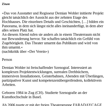
Zitate
»Das von Ausstatter und Regisseur Demian Wohler initiierte Projekt
gleicht tatsächlich der Aussicht aus der zehnten Etage des
Hochhauses. Die einzelnen Details und Geschichten, […] bilden ein
Panorama, in dem sich längst nicht alles ineinanderfügt, in dem aber
alles seinen Platz hat.
An diesem Abend rufen sie anders als in einem Theaterraum nicht
nur Bewunderung hervor. Sie schaffen tatsächlich ein Gefühl von
Zugehörigkeit. Das Theater umarmt das Publikum und wird von
ihm umarmt.«
(nachtkritik über »Der Verein«)
Person
Demian Wohler ist freischaffender Szenograf. Interessiert an
komplexen Projektent­wicklungen, surrealen Drehbüchern,
immersiven Installationen, Geisterbahnen, Abenden mit Überlängen,
partizipativer Kunst und kompetenzen­übergreifendem, kollektivem
Arbeiten.
Geboren 1984 in Zug (CH). Studierte Szenografie an der
Kunsthochschule in Basel.
Ab 2006 tourte er mit der freien Theatergruppe FARADAYCAGE