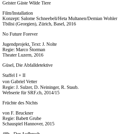
Geister Gäste Wilde Tiere
Film/Installation
Konzept: Salome Schneebeli/Heta Multanen/Demian Wohler
Tbilisi (Georgien), Zürich, Basel, 2016
No Future Forever
Jugendprojekt, Text: J. Nolte
Regie: Marco Štorman
Theater Luzern, 2016
Güsel, Die Abfalldetektive
Staffel I + II
von Gabriel Vetter
Regie: J. Sulzer, D. Neininger, R. Staub.
Webserie für SRF.ch, 2014/15
Früchte des Nichts
von F. Bruckner
Regie: Babett Grube
Schauspiel Hannover, 2015
48h - Der Aufbruch