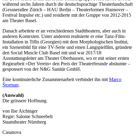
während sechs Jahren durch die deutschsprachige Theaterlandschaft
(Gessnerallee Zürich – HAU Berlin – Theaterformen Hannover –
Festival Impulse etc.) und residierte mit der Gruppe von 2012-2015
am Theater Basel.
Danach arbeitete er an verschiedenen Stadttheatern, aber auch in
anderen Kontexten. Unter anderem realisierte er eine Tanz-Film-
Installation in Tiflis (Georgien) mit dem Morphologischen Institut,
ein Szenenbild für eine TV-Serie und einen Langspielfilm, gründete
den Social Muscle Club Basel mit und war 2017/18
Ausstattungsleiter am Theater Oberhausen, wo er mit seiner ersten
Regiearbeit »Der Verein« den Preis der Theaterfreunde abräumte –
gesponsert von der N&G Sanitär GmbH.
Eine kontinuierliche Zusammenarbeit verbindet ihn mit
Marco
Štorman
.
(Auswahl)
Die grössere Hoffnung
von Ilse Aichinger
Regie: Salome Schneebeli
Staatstheater Nürnberg
Casanova