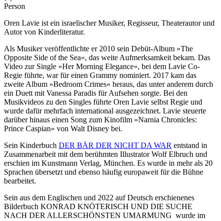
Person
Oren Lavie ist ein israelischer Musiker, Regisseur, Theaterautor und
Autor von Kinderliteratur.
Als Musiker veröffentlichte er 2010 sein Debüt-Album »The
Opposite Side of the Sea«, das weite Aufmerksamkeit bekam. Das
Video zur Single »Her Morning Elegance«, bei dem Lavie Co-
Regie führte, war für einen Grammy nominiert. 2017 kam das
zweite Album »Bedroom Crimes« heraus, das unter anderem durch
ein Duett mit Vanessa Paradis für Aufsehen sorgte. Bei den
Musikvideos zu den Singles führte Oren Lavie selbst Regie und
wurde dafür mehrfach international ausgezeichnet. Lavie steuerte
darüber hinaus einen Song zum Kinofilm »Narnia Chronicles:
Prince Caspian« von Walt Disney bei.
Sein Kinderbuch
DER BÄR DER NICHT DA WAR
entstand in
Zusammenarbeit mit dem berühmten Illustrator Wolf Elbruch und
erschien im Kunstmann Verlag, München. Es wurde in mehr als 20
Sprachen übersetzt und ebenso häufig europaweit für die Bühne
bearbeitet.
Sein aus dem Englischen und 2022 auf Deutsch erschienenes
Bilderbuch KONRAD KNÖTERISCH UND DIE SUCHE
NACH DER ALLERSCHÖNSTEN UMARMUNG wurde im