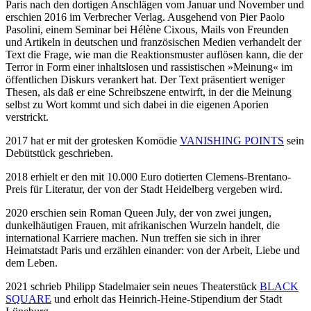
Paris nach den dortigen Anschlägen vom Januar und November und
erschien 2016 im Verbrecher Verlag. Ausgehend von Pier Paolo
Pasolini, einem Seminar bei Hélène Cixous, Mails von Freunden
und Artikeln in deutschen und französischen Medien verhandelt der
Text die Frage, wie man die Reaktionsmuster auflösen kann, die der
Terror in Form einer inhaltslosen und rassistischen »Meinung« im
öffentlichen Diskurs verankert hat. Der Text präsentiert weniger
Thesen, als daß er eine Schreibszene entwirft, in der die Meinung
selbst zu Wort kommt und sich dabei in die eigenen Aporien
verstrickt.
2017 hat er mit der grotesken Komödie
VANISHING POINTS
sein
Debütstück geschrieben.
2018 erhielt er den mit 10.000 Euro dotierten Clemens-Brentano-
Preis für Literatur, der von der Stadt Heidelberg vergeben wird.
2020 erschien sein Roman Queen July, der von zwei jungen,
dunkelhäutigen Frauen, mit afrikanischen Wurzeln handelt, die
international Karriere machen. Nun treffen sie sich in ihrer
Heimatstadt Paris und erzählen einander: von der Arbeit, Liebe und
dem Leben.
2021 schrieb Philipp Stadelmaier sein neues Theaterstück
BLACK
SQUARE
und erholt das Heinrich-Heine-Stipendium der Stadt