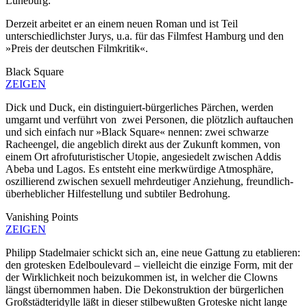
Lüneburg.
Derzeit arbeitet er an einem neuen Roman und ist Teil
unterschiedlichster Jurys, u.a. für das Filmfest Hamburg und den
»Preis der deutschen Filmkritik«.
Black Square
ZEIGEN
Dick und Duck, ein distinguiert-bürgerliches Pärchen, werden
umgarnt und verführt von zwei Personen, die plötzlich auftauchen
und sich einfach nur »Black Square« nennen: zwei schwarze
Racheengel, die angeblich direkt aus der Zukunft kommen, von
einem Ort afrofuturistischer Utopie, angesiedelt zwischen Addis
Abeba und Lagos. Es entsteht eine merkwürdige Atmosphäre,
oszillierend zwischen sexuell mehrdeutiger Anziehung, freundlich-
überheblicher Hilfestellung und subtiler Bedrohung.
Vanishing Points
ZEIGEN
Philipp Stadelmaier schickt sich an, eine neue Gattung zu etablieren:
den grotesken Edelboulevard – vielleicht die einzige Form, mit der
der Wirklichkeit noch beizukommen ist, in welcher die Clowns
längst übernommen haben. Die Dekonstruktion der bürgerlichen
Großstädteridylle läßt in dieser stilbewußten Groteske nicht lange