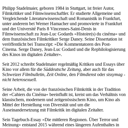
Philipp Stadelmaier, geboren 1984 in Stuttgart, ist freier Autor,
Filmkritiker und Filmwissenschaftler. Er studierte Allgemeine und
Vergleichende Literaturwissenschaft und Romanistik in Frankfurt,
unter anderem bei Werner Hamacher und promovierte in Frankfurt
und der Université Paris 8 Vincennes-Saint-Denis in
Filmwissenschaft zu Jean-Luc Godards »Histoire(s) du cinéma« und
dem französischen Filmkritiker Serge Daney. Seine Dissertation ist
veröffentlicht bei Transcript: »Die Kommentatoren des Post-
Cinema. Serge Daney, Jean-Luc Godard und die Rephilologisierung
des Kinos im digitalen Zeitalter«.
Seit 2012 schreibt Stadelmaier regelmäßig Kritiken und Essays über
Kino vor allem für die
Süddeutsche Zeitung
, aber auch für das
Schweizer
Filmbulletin
,
Zeit Online
, den
Filmdienst
oder
sissymag -
nicht heterosexuell.
Seine Arbeit, die von der französischen Filmkritik in der Tradition
der »Cahiers du Cinéma« beeinflußt ist, kreist um das Verhältnis von
klassischem, modernem und zeitgenössischem Kino, um Kino als
Mittel der Herstellung von Diversität und um die
Auseinandersetzung mit Filmkritik im digitalen Zeitalter.
Sein Tagebuch-Essay »Die mittleren Regionen. Über Terror und
Meinung« entstand 2015 während eines längeren Aufenthaltes in