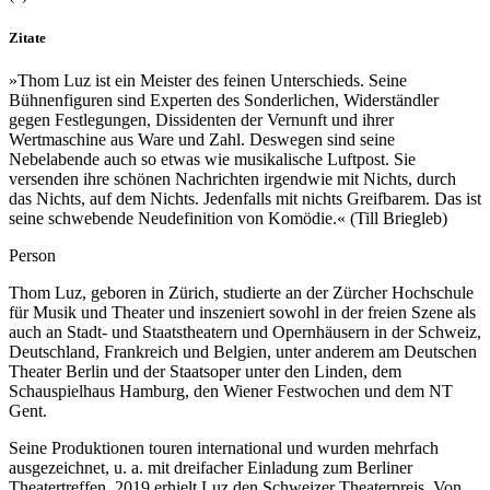
Zitate
»Thom Luz ist ein Meister des feinen Unterschieds. Seine
Bühnenfiguren sind Experten des Sonderlichen, Widerständler
gegen Festlegungen, Dissidenten der Vernunft und ihrer
Wertmaschine aus Ware und Zahl. Deswegen sind seine
Nebelabende auch so etwas wie musikalische Luftpost. Sie
versenden ihre schönen Nachrichten irgendwie mit Nichts, durch
das Nichts, auf dem Nichts. Jedenfalls mit nichts Greifbarem. Das ist
seine schwebende Neudefinition von Komödie.« (Till Briegleb)
Person
Thom Luz, geboren in Zürich, studierte an der Zürcher Hochschule
für Musik und Theater und inszeniert sowohl in der freien Szene als
auch an Stadt- und Staatstheatern und Opernhäusern in der Schweiz,
Deutschland, Frankreich und Belgien, unter anderem am Deutschen
Theater Berlin und der Staatsoper unter den Linden, dem
Schauspielhaus Hamburg, den Wiener Festwochen und dem NT
Gent.
Seine Produktionen touren international und wurden mehrfach
ausgezeichnet, u. a. mit dreifacher Einladung zum Berliner
Theatertreffen. 2019 erhielt Luz den Schweizer Theaterpreis. Von