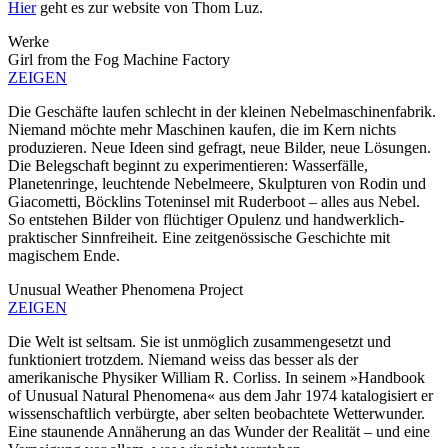
Hier
geht es zur website von Thom Luz.
Werke
Girl from the Fog Machine Factory
ZEIGEN
Die Geschäfte laufen schlecht in der kleinen Nebelmaschinenfabrik.
Niemand möchte mehr Maschinen kaufen, die im Kern nichts
produzieren. Neue Ideen sind gefragt, neue Bilder, neue Lösungen.
Die Belegschaft beginnt zu experimentieren: Wasserfälle,
Planetenringe, leuchtende Nebelmeere, Skulpturen von Rodin und
Giacometti, Böcklins Toteninsel mit Ruderboot – alles aus Nebel.
So entstehen Bilder von flüchtiger Opulenz und handwerklich-
praktischer Sinnfreiheit. Eine zeitgenössische Geschichte mit
magischem Ende.
Unusual Weather Phenomena Project
ZEIGEN
Die Welt ist seltsam. Sie ist unmöglich zusammengesetzt und
funktioniert trotzdem. Niemand weiss das besser als der
amerikanische Physiker William R. Corliss. In seinem »Handbook
of Unusual Natural Phenomena« aus dem Jahr 1974 katalogisiert er
wissenschaftlich verbürgte, aber selten beobachtete Wetterwunder.
Eine staunende Annäherung an das Wunder der Realität – und eine