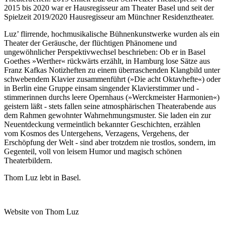
2015 bis 2020 war er Hausregisseur am Theater Basel und seit der
Spielzeit 2019/2020 Hausregisseur am Münchner Residenztheater.
Luz’ flirrende, hochmusikalische Bühnenkunstwerke wurden als ein
Theater der Geräusche, der flüchtigen Phänomene und
ungewöhnlicher Perspektivwechsel beschrieben: Ob er in Basel
Goethes »Werther« rückwärts erzählt, in Hamburg lose Sätze aus
Franz Kafkas Notizheften zu einem überraschenden Klangbild unter
schwebendem Klavier zusammenführt (»Die acht Oktavhefte«) oder
in Berlin eine Gruppe einsam singender Klavierstimmer und -
stimmerinnen durchs leere Opernhaus (»Werckmeister Harmonien«)
geistern läßt - stets fallen seine atmosphärischen
Theaterabende
aus
dem Rahmen gewohnter Wahrnehmungsmuster.
Sie laden ein zur
Neuentdeckung vermeintlich bekannter Geschichten, erzählen
vom
Kosmos des Untergehens, Verzagens, Vergehens, der
Erschöpfung der Welt - sind aber trotzdem nie trostlos, sondern, im
Gegenteil, voll von leisem Humor und magisch schönen
Theaterbildern.
Thom Luz lebt in Basel.
Website von Thom Luz