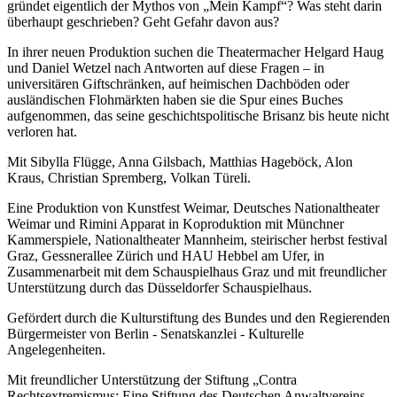
gründet eigentlich der Mythos von „Mein Kampf“? Was steht darin
überhaupt geschrieben? Geht Gefahr davon aus?
In ihrer neuen Produktion suchen die Theatermacher Helgard Haug
und Daniel Wetzel nach Antworten auf diese Fragen – in
universitären Giftschränken, auf heimischen Dachböden oder
ausländischen Flohmärkten haben sie die Spur eines Buches
aufgenommen, das seine geschichtspolitische Brisanz bis heute nicht
verloren hat.
Mit Sibylla Flügge, Anna Gilsbach, Matthias Hageböck, Alon
Kraus, Christian Spremberg, Volkan Türeli.
Eine Produktion von Kunstfest Weimar, Deutsches Nationaltheater
Weimar und Rimini Apparat in Koproduktion mit Münchner
Kammerspiele, Nationaltheater Mannheim, steirischer herbst festival
Graz, Gessnerallee Zürich und HAU Hebbel am Ufer, in
Zusammenarbeit mit dem Schauspielhaus Graz und mit freundlicher
Unterstützung durch das Düsseldorfer Schauspielhaus.
Gefördert durch die Kulturstiftung des Bundes und den Regierenden
Bürgermeister von Berlin - Senatskanzlei - Kulturelle
Angelegenheiten.
Mit freundlicher Unterstützung der Stiftung „Contra
Rechtsextremismus: Eine Stiftung des Deutschen Anwaltvereins.