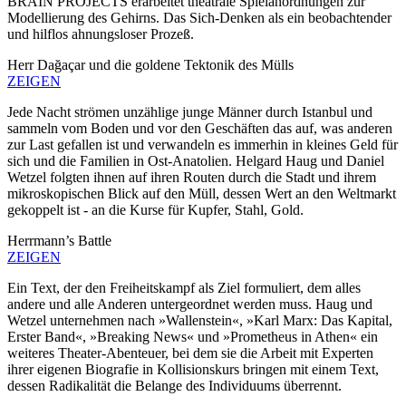
BRAIN PROJECTS erarbeitet theatrale Spielanordnungen zur
Modellierung des Gehirns. Das Sich-Denken als ein beobachtender
und hilflos ahnungsloser Prozeß.
Herr Dağaçar und die goldene Tektonik des Mülls
ZEIGEN
Jede Nacht strömen unzählige junge Männer durch Istanbul und
sammeln vom Boden und vor den Geschäften das auf, was anderen
zur Last gefallen ist und verwandeln es immerhin in kleines Geld für
sich und die Familien in Ost-Anatolien. Helgard Haug und Daniel
Wetzel folgten ihnen auf ihren Routen durch die Stadt und ihrem
mikroskopischen Blick auf den Müll, dessen Wert an den Weltmarkt
gekoppelt ist - an die Kurse für Kupfer, Stahl, Gold.
Herrmann’s Battle
ZEIGEN
Ein Text, der den Freiheitskampf als Ziel formuliert, dem alles
andere und alle Anderen untergeordnet werden muss. Haug und
Wetzel unternehmen nach »Wallenstein«, »Karl Marx: Das Kapital,
Erster Band«, »Breaking News« und »Prometheus in Athen« ein
weiteres Theater-Abenteuer, bei dem sie die Arbeit mit Experten
ihrer eigenen Biografie in Kollisionskurs bringen mit einem Text,
dessen Radikalität die Belange des Individuums überrennt.