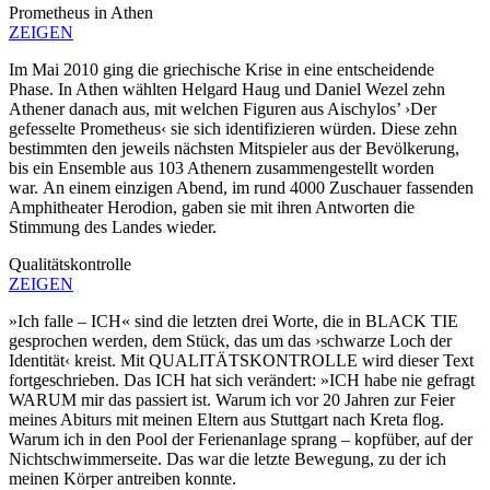
Prometheus in Athen
ZEIGEN
Im Mai 2010 ging die griechische Krise in eine entscheidende
Phase. In Athen wählten Helgard Haug und Daniel Wezel zehn
Athener danach aus, mit welchen Figuren aus Aischylos’ ›Der
gefesselte Prometheus‹ sie sich identifizieren würden. Diese zehn
bestimmten den jeweils nächsten Mitspieler aus der Bevölkerung,
bis ein Ensemble aus 103 Athenern zusammengestellt worden
war. An einem einzigen Abend, im rund 4000 Zuschauer fassenden
Amphitheater Herodion, gaben sie mit ihren Antworten die
Stimmung des Landes wieder.
Qualitätskontrolle
ZEIGEN
»Ich falle – ICH« sind die letzten drei Worte, die in BLACK TIE
gesprochen werden, dem Stück, das um das ›schwarze Loch der
Identität‹ kreist. Mit QUALITÄTSKONTROLLE wird dieser Text
fortgeschrieben. Das ICH hat sich verändert: »ICH habe nie gefragt
WARUM mir das passiert ist. Warum ich vor 20 Jahren zur Feier
meines Abiturs mit meinen Eltern aus Stuttgart nach Kreta flog.
Warum ich in den Pool der Ferienanlage sprang – kopfüber, auf der
Nichtschwimmerseite. Das war die letzte Bewegung, zu der ich
meinen Körper antreiben konnte.