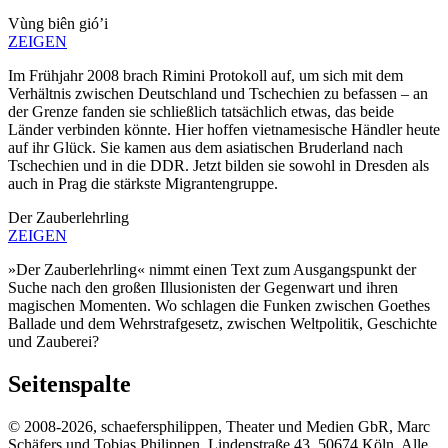
Vùng biên gió’i
ZEIGEN
Im Frühjahr 2008 brach Rimini Protokoll auf, um sich mit dem
Verhältnis zwischen Deutschland und Tschechien zu befassen – an
der Grenze fanden sie schließlich tatsächlich etwas, das beide
Länder verbinden könnte. Hier hoffen vietnamesische Händler heute
auf ihr Glück. Sie kamen aus dem asiatischen Bruderland nach
Tschechien und in die DDR. Jetzt bilden sie sowohl in Dresden als
auch in Prag die stärkste Migrantengruppe.
Der Zauberlehrling
ZEIGEN
»Der Zauberlehrling« nimmt einen Text zum Ausgangspunkt der
Suche nach den großen Illusionisten der Gegenwart und ihren
magischen Momenten. Wo schlagen die Funken zwischen Goethes
Ballade und dem Wehrstrafgesetz, zwischen Weltpolitik, Geschichte
und Zauberei?
Seitenspalte
© 2008-2026, schaefersphilippen, Theater und Medien GbR, Marc
Schäfers und Tobias Philippen, Lindenstraße 43, 50674 Köln. Alle