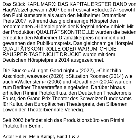
Das Stück KARL MARX: DAS KAPITAL ERSTER BAND von
Hag/Wetzel gewann 2007 beim Festival »Stücke07« sowohl
den Publikumspreis als auch den Mülheimer Dramatiker
Preis 2007, während das gleichnamige Hörspiel den
renommierten »Hörspielpreis der Kriegsblinden« erhielt. Mit
der Produktion QUALITÄTSKONTROLLE wurden die beiden
erneut für den Mülheimer Dramatikerpreis nominiert und
gewannen den Publikumspreis. Das gleichnamige Hörspiel
QUALITÄTSKONTROLLE ODER WARUM ICH DIE
RÄUSPER-TASE NICHT DRÜCKE wurde mit dem
Deutschen Hörspielpreis 2014 ausgezeichnet.
Die Stücke »All right. Good night.« (2022), »Chinchilla
Arschloch, waswas« (2020), »Situation Rooms« (2014) wie
auch »Wallenstein« (2006) und »Deadline« (2004) wurden
zum Berliner Theatertreffen eingeladen. Darüber hinaus
erhielten Rimini Protokoll u.a. den Deutschen Theaterpreis
Faust, den Grand Prix Theater des Schweizer Bundesamts
für Kultur, den Europäischen Theaterpreis, den Silbernen
Löwen der Theaterbiennale Venedig.
Seit 2003 befindet sich das Produktionsbüro von Rimini
Protokoll in Berlin.
Adolf Hitler: Mein Kampf, Band 1 & 2