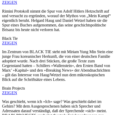
ZEIGEN
Rimini Protokoll nimmt die Spur von Adolf Hitlers Hetzschrift auf
und versucht zu ergründen, worauf der Mythos von „Mein Kampf“
eigentlich beruht. Helgard Haug und Daniel Wetzel haben sie die
Spur eines Buches aufgenommen, das seine geschichtspolitische
Brisanz bis heute nicht verloren hat.
Black Tie
ZEIGEN
Im Zentrum von BLACK TIE steht mit Miriam Yung Min Stein eine
junge Frau koreanischer Herkunft, die von einer deutschen Familie
adoptiert wurde. Nach drei Stücken, die große Texte zum
Gegenstand hatten – Schillers »Wallenstein«, den Ersten Band von
Marx’ »Kapital« und den »Breaking News« der Abendnachrichten
– gilt das Interesse von Haug/Wetzel nun dem mikroskopischen
Blick auf die Schriftsätze eines Lebens.
Brain Projects
ZEIGEN
Was geschieht, wenn ich »Ich« sage? Was geschieht dabei im
Gehirn? Mit dem Ausgesprochenen haben sich Sprecher und
Adressaten darauf verständigt, daß der Sprechende »sich« meint.