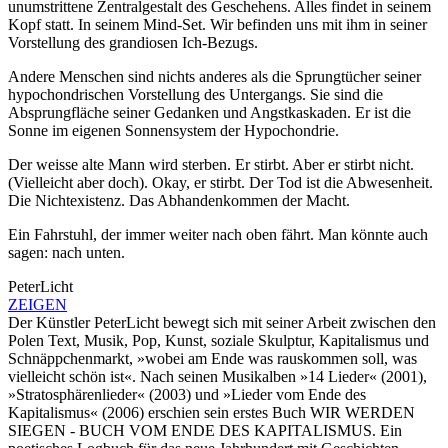
unumstrittene Zentralgestalt des Geschehens. Alles findet in
seinem
Kopf statt. In
seinem
Mind-Set. Wir befinden uns mit ihm in
seiner
Vorstellung des grandiosen Ich-Bezugs.
Andere Menschen sind nichts anderes als die Sprungtücher seiner
hypochondrischen Vorstellung des Untergangs. Sie sind die
Absprungfläche seiner Gedanken und Angstkaskaden. Er ist die
Sonne im eigenen Sonnensystem der Hypochondrie.
Der weisse alte Mann wird sterben. Er stirbt. Aber er stirbt nicht.
(Vielleicht aber doch). Okay, er stirbt. Der Tod ist die Abwesenheit.
Die Nichtexistenz. Das Abhandenkommen der Macht.
Ein Fahrstuhl, der immer weiter nach oben fährt. Man könnte auch
sagen: nach unten.
PeterLicht
ZEIGEN
Der Künstler PeterLicht bewegt sich mit seiner Arbeit zwischen den
Polen Text, Musik, Pop, Kunst, soziale Skulptur, Kapitalismus und
Schnäppchenmarkt, »wobei am Ende was rauskommen soll, was
vielleicht schön ist«. Nach seinen Musikalben »14 Lieder« (2001),
»Stratosphärenlieder« (2003) und »Lieder vom Ende des
Kapitalismus« (2006) erschien sein erstes Buch WIR WERDEN
SIEGEN - BUCH VOM ENDE DES KAPITALISMUS. Ein