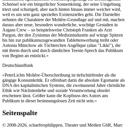
Schnösel wie ein bürgerlicher Sonnenkönig, der seine Umgebung
triezt und schurigelt, aber nach hinten hinaus immer weicher wird,
weil es um sein ganz spezielles Existenzielles geht. Die Darsteller
nehmen die Charaktere der Molière-Grundlage auf und mit, machen
daraus aber neue, besonders wunderliche, wuchtige Gestalten in
Argans Crew – so beispielsweise Christoph Franken als Arzt
Purgon, der den Zynismus der Medizinindustrie auf witzge Spitzen
bis hin zur publikumszugewandten Tablettenwerbung treibt oder
Antonia Münchow als Töchterchen Angélique (alias "Likki"), die
mit ihrem durch und durch dämlichen Teenie-Sprech das Publikum
von Beginn an entzückt.«
Deutschlandfunk
»PeterLichts Molière-Überschreibung ist tiefschürfender als die
gängige Konsumkritik. Er offenbart darin die absolute Egomanie als
DNA des kapitalistischen Systems, die zweitausend Jahre christliche
Ethik wie Nächstenliebe und soziale Verantwortung obsolet
erscheinen lässt. Größer kann die Kopfnuss des Autors ans
Publikum in dieser besinnungslosen Zeit nicht sein.«
Seitenspalte
© 2008-2026, schaefersphilippen, Theater und Medien GbR, Marc