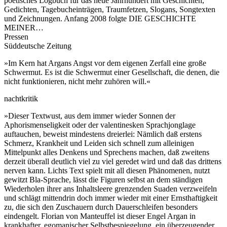
poetisches Logbuch für das neue Jahrhundert mit Geschichten,
Gedichten, Tagebucheinträgen, Traumfetzen, Slogans, Songtexten
und Zeichnungen. Anfang 2008 folgte DIE GESCHICHTE
MEINER…
Pressen
Süddeutsche Zeitung
»Im Kern hat Argans Angst vor dem eigenen Zerfall eine große
Schwermut. Es ist die Schwermut einer Gesellschaft, die denen, die
nicht funktionieren, nicht mehr zuhören will.«
nachtkritik
»Dieser Textwust, aus dem immer wieder Sonnen der
Aphorismenseligkeit oder der valentinesken Sprachjonglage
auftauchen, beweist mindestens dreierlei: Nämlich daß erstens
Schmerz, Krankheit und Leiden sich schnell zum alleinigen
Mittelpunkt alles Denkens und Sprechens machen, daß zweitens
derzeit überall deutlich viel zu viel geredet wird und daß das drittens
nerven kann. Lichts Text spielt mit all diesen Phänomenen, nutzt
gewitzt Bla-Sprache, lässt die Figuren selbst an dem ständigen
Wiederholen ihrer ans Inhaltsleere grenzenden Suaden verzweifeln
und schlägt mittendrin doch immer wieder mit einer Ernsthaftigkeit
zu, die sich den Zuschauern durch Dauerschleifen besonders
eindengelt. Florian von Manteuffel ist dieser Engel Argan in
krankhafter, egomanischer Selbstbespiegelung, ein überzeugender