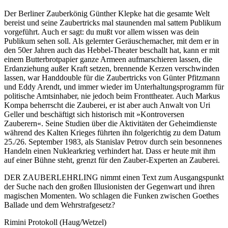
Der Berliner Zauberkönig Günther Klepke hat die gesamte Welt
bereist und seine Zaubertricks mal staunenden mal sattem Publikum
vorgeführt. Auch er sagt: du mußt vor allem wissen was dein
Publikum sehen soll. Als gelernter Geräuschemacher, mit dem er in
den 50er Jahren auch das Hebbel-Theater beschallt hat, kann er mit
einem Butterbrotpapier ganze Armeen aufmarschieren lassen, die
Erdanziehung außer Kraft setzen, brennende Kerzen verschwinden
lassen, war Handdouble für die Zaubertricks von Günter Pfitzmann
und Eddy Arendt, und immer wieder im Unterhaltungsprogramm für
politische Amtsinhaber, nie jedoch beim Fronttheater. Auch Markus
Kompa beherrscht die Zauberei, er ist aber auch Anwalt von Uri
Geller und beschäftigt sich historisch mit »Kontroversen
Zauberern«. Seine Studien über die Aktivitäten der Geheimdienste
während des Kalten Krieges führten ihn folgerichtig zu dem Datum
25./26. September 1983, als Stanislav Petrov durch sein besonnenes
Handeln einen Nuklearkrieg verhindert hat. Dass er heute mit ihm
auf einer Bühne steht, grenzt für den Zauber-Experten an Zauberei.
DER ZAUBERLEHRLING nimmt einen Text zum Ausgangspunkt
der Suche nach den großen Illusionisten der Gegenwart und ihren
magischen Momenten. Wo schlagen die Funken zwischen Goethes
Ballade und dem Wehrstrafgesetz?
Rimini Protokoll (Haug/Wetzel)