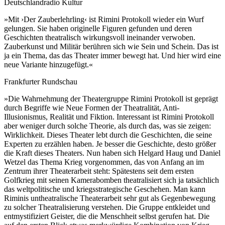
Deutschlandradio Kultur
»Mit ›Der Zauberlehrling‹ ist Rimini Protokoll wieder ein Wurf
gelungen. Sie haben originelle Figuren gefunden und deren
Geschichten theatralisch wirkungsvoll ineinander verwoben.
Zauberkunst und Militär berühren sich wie Sein und Schein. Das ist
ja ein Thema, das das Theater immer bewegt hat. Und hier wird eine
neue Variante hinzugefügt.«
Frankfurter Rundschau
»Die Wahrnehmung der Theatergruppe Rimini Protokoll ist geprägt
durch Begriffe wie Neue Formen der Theatralität, Anti-
Illusionismus, Realität und Fiktion. Interessant ist Rimini Protokoll
aber weniger durch solche Theorie, als durch das, was sie zeigen:
Wirklichkeit. Dieses Theater lebt durch die Geschichten, die seine
Experten zu erzählen haben. Je besser die Geschichte, desto größer
die Kraft dieses Theaters. Nun haben sich Helgard Haug und Daniel
Wetzel das Thema Krieg vorgenommen, das von Anfang an im
Zentrum ihrer Theaterarbeit steht: Spätestens seit dem ersten
Golfkrieg mit seinen Kamerabomben theatralisiert sich ja tatsächlich
das weltpolitische und kriegsstrategische Geschehen. Man kann
Riminis untheatralische Theaterarbeit sehr gut als Gegenbewegung
zu solcher Theatralisierung verstehen. Die Gruppe entkleidet und
entmystifiziert Geister, die die Menschheit selbst gerufen hat. Die