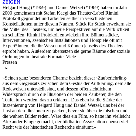
ZEIGEN
Helgard Haug (*1969) und Daniel Wetzel (*1969) haben im Jahr
2000 gemeinsam mit Stefan Kaegi das Theater-Label Rimini
Protokoll gegründet und arbeiten seither in verschiedenen
Konstellationen unter diesem Namen. Stück für Stück erweitern sie
die Mittel des Theaters, um neue Perspektiven auf die Wirklichkeit
zu schaffen. Rimini Protokoll entwickeln ihre Bühnenstücke,
Interventionen, szenischen Installationen und Hörspiele oft mit
Expert*innen, die ihr Wissen und Können jenseits des Theaters
erprobt haben. Außerdem übersetzen sie gerne Räume oder soziale
Ordnungen in theatrale Formate. Viele…
Pressen
taz
»Seinen ganz besonderen Charme bezieht dieser ›Zauberlehrling‹
aus dem Gegensatz zwischen dem Gestus der Aufklärung, dem alle
Redeweisen unterstellt sind, und dessen offensichtlichem
Widerspruch durch die Illusionen der beiden Zauberer, die den
Teufel tun werden, das zu erklären. Das eben ist die Stärke der
Inszenierung von Helgard Haug und Daniel Wetzel, uns bei der
Lust an den Illusionen zu packen, bevor sie über die falschen und
die wahren Bilder reden. Wäre dies ein Film, so hätte ihn vielleicht
Alexander Kluge gemacht, der bildhaften Assoziation ebenso viel
Recht wie der historischen Recherche einräumt.«