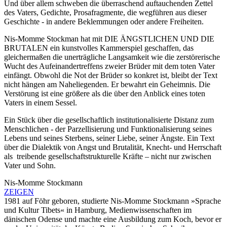
Und über allem schweben die überraschend auftauchenden Zettel
des Vaters, Gedichte, Prosafragmente, die wegführen aus dieser
Geschichte - in andere Beklemmungen oder andere Freiheiten.
Nis-Momme Stockman hat mit DIE ÄNGSTLICHEN UND DIE
BRUTALEN ein kunstvolles Kammerspiel geschaffen, das
gleichermaßen die unerträgliche Langsamkeit wie die zerstörerische
Wucht des Aufeinandertreffens zweier Brüder mit dem toten Vater
einfängt. Obwohl die Not der Brüder so konkret ist, bleibt der Text
nicht hängen am Naheliegenden. Er bewahrt ein Geheimnis. Die
Verstörung ist eine größere als die über den Anblick eines toten
Vaters in einem Sessel.
Ein Stück über die gesellschaftlich institutionalisierte Distanz zum
Menschlichen - der Parzellisierung und Funktionalisierung seines
Lebens und seines Sterbens, seiner Liebe, seiner Ängste. Ein Text
über die Dialektik von Angst und Brutalität, Knecht- und Herrschaft
als treibende gesellschaftstrukturelle Kräfte – nicht nur zwischen
Vater und Sohn.
Nis-Momme Stockmann
ZEIGEN
1981 auf Föhr geboren, studierte Nis-Momme Stockmann »Sprache
und Kultur Tibets« in Hamburg, Medienwissenschaften im
dänischen Odense und machte eine Ausbildung zum Koch, bevor er