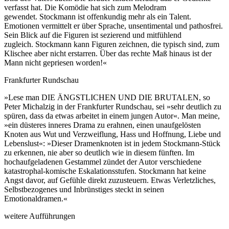
verfasst hat. Die Komödie hat sich zum Melodram
gewendet. Stockmann ist offenkundig mehr als ein Talent.
Emotionen vermittelt er über Sprache, unsentimental und pathosfrei.
Sein Blick auf die Figuren ist sezierend und mitfühlend
zugleich. Stockmann kann Figuren zeichnen, die typisch sind, zum
Klischee aber nicht erstarren. Über das rechte Maß hinaus ist der
Mann nicht gepriesen worden!«
Frankfurter Rundschau
»Lese man DIE ÄNGSTLICHEN UND DIE BRUTALEN, so
Peter Michalzig in der Frankfurter Rundschau, sei »sehr deutlich zu
spüren, dass da etwas arbeitet in einem jungen Autor«. Man meine,
»ein düsteres inneres Drama zu erahnen, einen unaufgelösten
Knoten aus Wut und Verzweiflung, Hass und Hoffnung, Liebe und
Lebenslust«: »Dieser Dramenknoten ist in jedem Stockmann-Stück
zu erkennen, nie aber so deutlich wie in diesem fünften. Im
hochaufgeladenen Gestammel zündet der Autor verschiedene
katastrophal-komische Eskalationsstufen. Stockmann hat keine
Angst davor, auf Gefühle direkt zuzusteuern. Etwas Verletzliches,
Selbstbezogenes und Inbrünstiges steckt in seinen
Emotionaldramen.«
weitere Aufführungen