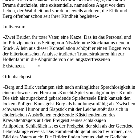
Drama durchzieht, eine existentielle, namenlose Angst vor dem
Leben, der Wahrheit und vor dem jeweils anderen, die Eirik und
Berg offenbar schon seit ihrer Kindheit begleitet.«
kultiversum
»Zwei Brüder, ihr toter Vater, eine Katze. Das ist das Personal und
im Prinzip auch das Setting von Nis-Momme Stockmanns neuem
Stück. Allein aus dieser Konstellation schöpft er einen Bogen von
der bitterkomischen Analyse tradierter Trauerstrukturen hin zur
Höllenfahrt in die Abgründe von drei angstzerfressenen
Existenzen. «
Offenbachpost
»Berg und Eirik verfangen sich nach anfänglicher Sprachlosigkeit in
einem clownesken Herr-und-Knecht-Spiel von abgründiger Komik.
Die sich als zupackend gebärdende Spießerseele Eirik kanzelt den
lockenköpfigen Kunstgeist Berg als handlungsunfähig ab. Zwischen
schwarzem Humor und Slapstick mit der Leiche stößt das sich in
cholerischen Ausbrüchen ergießende Kästchendenken des
Krawattenträgers auf den Freigeist seines schlaksigen
Antipoden. Schließlich ist es der Freigeist, der sich als der Geerdete,
Lebensfähige erweist. Das Familienbild gerät ins Schwimmen, das
Bild des Vaters auch: Die Brüder finden heraus, daß er Gedichte