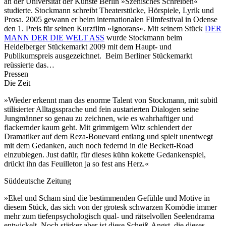
an der Universität der Künste Berlin »Szenisches Schreiben«
studierte. Stockmann schreibt Theaterstücke, Hörspiele, Lyrik und
Prosa. 2005 gewann er beim internationalen Filmfestival in Odense
den 1. Preis für seinen Kurzfilm »Ignorans«. Mit seinem Stück
DER
MANN DER DIE WELT ASS
wurde Stockmann beim
Heidelberger Stückemarkt 2009 mit dem Haupt- und
Publikumspreis ausgezeichnet. Beim Berliner Stückemarkt
reüssierte das…
Pressen
Die Zeit
»Wieder erkennt man das enorme Talent von Stockmann, mit subitl
stilisierter Alltagssprache und fein austarierten Dialogen seine
Jungmänner so genau zu zeichnen, wie es wahrhaftiger und
flackernder kaum geht. Mit grimmigem Witz schlendert der
Dramatiker auf dem Reza-Bouevard entlang und spielt unentwegt
mit dem Gedanken, auch noch federnd in die Beckett-Road
einzubiegen. Just dafür, für dieses kühn kokette Gedankenspiel,
drückt ihn das Feuilleton ja so fest ans Herz.«
Süddeutsche Zeitung
»Ekel und Scham sind die bestimmenden Gefühle und Motive in
diesem Stück, das sich von der grotesk schwarzen Komödie immer
mehr zum tiefenpsychologisch qual- und rätselvollen Seelendrama
entwickelt. Noch stärker aber ist diese Scheiß-Angst, die dieses