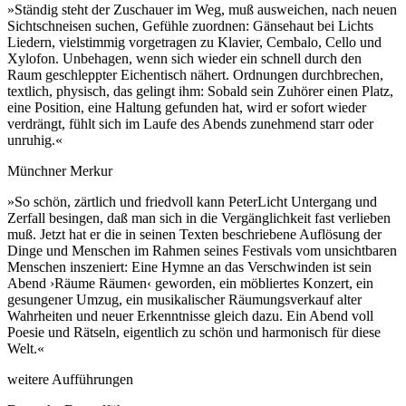
»Ständig steht der Zuschauer im Weg, muß ausweichen, nach neuen
Sichtschneisen suchen, Gefühle zuordnen: Gänsehaut bei Lichts
Liedern, vielstimmig vorgetragen zu Klavier, Cembalo, Cello und
Xylofon. Unbehagen, wenn sich wieder ein schnell durch den
Raum geschleppter Eichentisch nähert. Ordnungen durchbrechen,
textlich, physisch, das gelingt ihm: Sobald sein Zuhörer einen Platz,
eine Position, eine Haltung gefunden hat, wird er sofort wieder
verdrängt, fühlt sich im Laufe des Abends zunehmend starr oder
unruhig.«
Münchner Merkur
»So schön, zärtlich und friedvoll kann PeterLicht Untergang und
Zerfall besingen, daß man sich in die Vergänglichkeit fast verlieben
muß. Jetzt hat er die in seinen Texten beschriebene Auflösung der
Dinge und Menschen im Rahmen seines Festivals vom unsichtbaren
Menschen inszeniert: Eine Hymne an das Verschwinden ist sein
Abend ›Räume Räumen‹ geworden, ein möbliertes Konzert, ein
gesungener Umzug, ein musikalischer Räumungsverkauf alter
Wahrheiten und neuer Erkenntnisse gleich dazu. Ein Abend voll
Poesie und Rätseln, eigentlich zu schön und harmonisch für diese
Welt.«
weitere Aufführungen