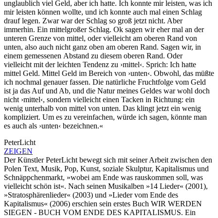
unglaublich viel Geld, aber ich hatte. Ich konnte mir leisten, was ich
mir leisten können wollte, und ich konnte auch mal einen Schlag
drauf legen. Zwar war der Schlag so groß jetzt nicht. Aber
immerhin. Ein mittelgroßer Schlag. Ok sagen wir eher mal an der
unteren Grenze von mittel, oder vielleicht am oberen Rand von
unten, also auch nicht ganz oben am oberen Rand. Sagen wir, in
einem gemessenen Abstand zu diesem oberen Rand. Oder
vielleicht mit der leichten Tendenz zu ›mittel‹. Sprich: Ich hatte
mittel Geld. Mittel Geld im Bereich von ›unten‹. Obwohl, das müßte
ich nochmal genauer fassen. Die natürliche Fruchtfolge vom Geld
ist ja das Auf und Ab, und die Natur meines Geldes war wohl doch
nicht ›mittel‹, sondern vielleicht einen Tacken in Richtung: ein
wenig unterhalb von mittel von unten. Das klingt jetzt ein wenig
kompliziert. Um es zu vereinfachen, würde ich sagen, könnte man
es auch als ›unten‹ bezeichnen.«
PeterLicht
ZEIGEN
Der Künstler PeterLicht bewegt sich mit seiner Arbeit zwischen den
Polen Text, Musik, Pop, Kunst, soziale Skulptur, Kapitalismus und
Schnäppchenmarkt, »wobei am Ende was rauskommen soll, was
vielleicht schön ist«. Nach seinen Musikalben »14 Lieder« (2001),
»Stratosphärenlieder« (2003) und »Lieder vom Ende des
Kapitalismus« (2006) erschien sein erstes Buch WIR WERDEN
SIEGEN - BUCH VOM ENDE DES KAPITALISMUS. Ein