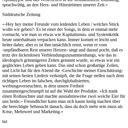
sprachwütig, an den Herz- und Hinrströmen unserer Zeit.«
Süddeutsche Zeitung
»›Hey hey meine Freunde vom leidenden Leben / welches Stück
wolln wir geben?‹ Es ist einer der Songs, in dem er einmal mehr
vormacht, wie man so etwas wie Kapitalismus- und Systemkritik
heute unterhaltsam verpacken kann. Immer kommt er leicht und
heiter daher, aber es ist ihm tatsächlich ernst, wenn er vom
›unpfändbaren Rest unserer Herzen‹ singt und darauf pocht, daß es
trotz des lückenlosen Verblendungszusammenhangs, wie das in
ideologisch grimmigeren Zeiten genannt wurde, so etwas wie ein
geglücktes Leben geben kann. Das sind schon großartige Zeilen,
und Licht hat für den Abend die ›Geschichte meiner Einschätzung‹
mit seinen besten Liedern verknüpft, die die Frage stellen nach dem
richtigen Leben im falschen, durchglobalisierten,
werbungsverseuchten, in dem unsere Freiheit
zusammengeschrumpft ist auf die Wahl der Produkte. »Ich trank
einen Roibuschtee und machte ausnahmsweise zwei weiche Eier für
uns beide.« Freundlicher kann man sich kaum lustig machen über
die berechtigte Sehnsucht danach, dass da doch mehr sein muss als
Krise, Mehrwert und Marketing.«
taz