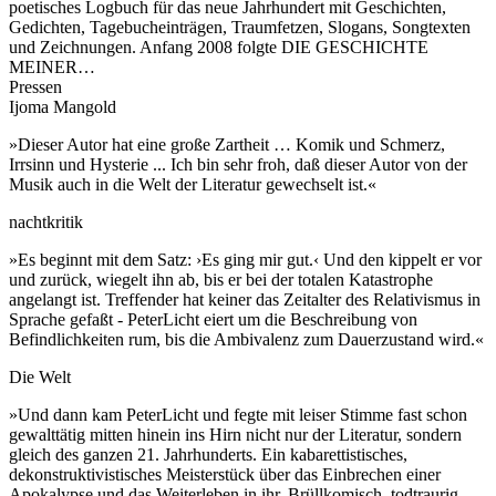
poetisches Logbuch für das neue Jahrhundert mit Geschichten,
Gedichten, Tagebucheinträgen, Traumfetzen, Slogans, Songtexten
und Zeichnungen. Anfang 2008 folgte DIE GESCHICHTE
MEINER…
Pressen
Ijoma Mangold
»Dieser Autor hat eine große Zartheit … Komik und Schmerz,
Irrsinn und Hysterie ... Ich bin sehr froh, daß dieser Autor von der
Musik auch in die Welt der Literatur gewechselt ist.«
nachtkritik
»Es beginnt mit dem Satz: ›Es ging mir gut.‹ Und den kippelt er vor
und zurück, wiegelt ihn ab, bis er bei der totalen Katastrophe
angelangt ist. Treffender hat keiner das Zeitalter des Relativismus in
Sprache gefaßt - PeterLicht eiert um die Beschreibung von
Befindlichkeiten rum, bis die Ambivalenz zum Dauerzustand wird.«
Die Welt
»Und dann kam PeterLicht und fegte mit leiser Stimme fast schon
gewalttätig mitten hinein ins Hirn nicht nur der Literatur, sondern
gleich des ganzen 21. Jahrhunderts. Ein kabarettistisches,
dekonstruktivistisches Meisterstück über das Einbrechen einer
Apokalypse und das Weiterleben in ihr. Brüllkomisch, todtraurig,