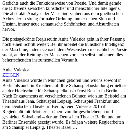
Gedichts auch die Funktionsweise von Poesie. Und damit gerade
die Differenz zwischen künstlicher und menschlicher Intelligenz.
Die abstrakte Analyse der Maschine zaubert aus dem goetheschen
Achtzeiler in streng formaler Ordnung immer neuen Sinn und
Unsinn, immer neue semantische Schönheiten und Absurditäten
hervor.
Die preisgekrönte Regisseurin Anita Vulesica geht in ihrer Fassung
noch einen Schritt weiter: Bei ihr arbeitet die künstliche Intelligenz
der Maschine, indem sie nach dem Wesenskern menschlicher Poesie
sucht, an der Rettung der Menschen vor sich selbst und einer alles
beherrschenden instrumentellen Vernunft.
Anita Vulesica
ZEIGEN
Anita Vulesica wurde in München geboren und wuchs sowohl in
Berlin als auch in Kroatien auf. Ihre Schauspielausbildung erhielt sie
an der Hochschule für Schauspielkunst ›Ernst Busch‹ in Berlin.
Nach Engagements an verschiedenen Bühnen wie zum Beispiel am
Theaterhaus Jena, Schauspiel Leipzig, Schauspiel Frankfurt und
dem Deutschen Theater in Berlin, feiert Vulesica 2015 ihr
Regiedebüt mit ›Mother‹ – einem von ihr geschriebenen und
gespielten Soloabend – der am Deutschen Theater Berlin und am
Berliner Ensemble gezeigt wurde. Es folgen weitere Regiearbeiten
am Schauspiel Leipzig, Theater Basel,…