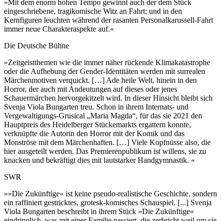
»Mit dem enorm hohen Tempo gewinnt auch der dem Stück
eingeschriebene, tragikomische Witz an Fahrt; und in den
Kernfiguren leuchten während der rasanten Personalkarussell-Fahrt
immer neue Charakteraspekte auf.«
Die Deutsche Bühne
»Zeitgeistthemen wie die immer näher rückende Klimakatastrophe
oder die Aufhebung der Gender-Identitäten werden mit surrealen
Märchenmotiven verquickt. […] Ade heile Welt, hinein in den
Horror, der auch mit Andeutungen auf dieses oder jenes
Schauermärchen hervorgekitzelt wird. In dieser Hinsicht bleibt sich
Svenja Viola Bungarten treu. Schon in ihrem Internats- und
Vergewaltigungs-Grusical „Maria Magda“, für das sie 2021 den
Hauptpreis des Heidelberger Stückemarkts ergattern konnte,
verknüpfte die Autorin den Horror mit der Komik und das
Monströse mit dem Märchenhaften. […] Viele Kopfnüsse also, die
hier ausgeteilt werden. Das Premierenpublikum ist willens, sie zu
knacken und bekräftigt dies mit lautstarker Handgymnastik. «
SWR
»»Die Zukünftige« ist keine pseudo-realistische Geschichte, sondern
ein raffiniert gestricktes, grotesk-komisches Schauspiel. [...] Svenja
Viola Bungarten beschreibt in ihrem Stück »Die Zukünftige«
eindringlich, was mit einer Familie passiert, die zerbricht weil um sie