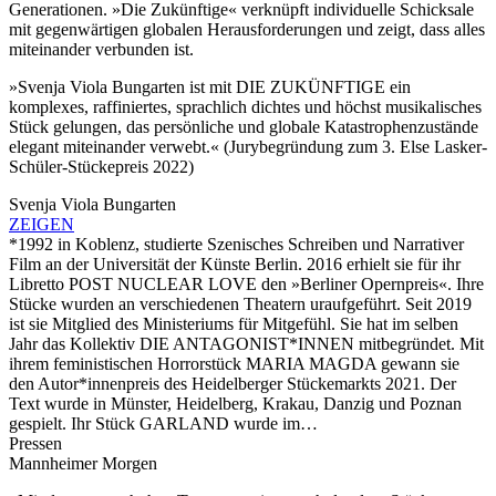
Generationen. »Die Zukünftige« verknüpft individuelle Schicksale
mit gegenwärtigen globalen Herausforderungen und zeigt, dass alles
miteinander verbunden ist.
»Svenja Viola Bungarten ist mit DIE ZUKÜNFTIGE ein
komplexes, raffiniertes, sprachlich dichtes und höchst musikalisches
Stück gelungen, das persönliche und globale Katastrophenzustände
elegant miteinander verwebt.« (Jurybegründung zum 3. Else Lasker-
Schüler-Stückepreis 2022)
Svenja Viola Bungarten
ZEIGEN
*1992 in Koblenz, studierte Szenisches Schreiben und Narrativer
Film an der Universität der Künste Berlin. 2016 erhielt sie für ihr
Libretto POST NUCLEAR LOVE den »Berliner Opernpreis«. Ihre
Stücke wurden an verschiedenen Theatern uraufgeführt. Seit 2019
ist sie Mitglied des Ministeriums für Mitgefühl. Sie hat im selben
Jahr das Kollektiv DIE ANTAGONIST*INNEN mitbegründet. Mit
ihrem feministischen Horrorstück MARIA MAGDA gewann sie
den Autor*innenpreis des Heidelberger Stückemarkts 2021. Der
Text wurde in Münster, Heidelberg, Krakau, Danzig und Poznan
gespielt. Ihr Stück GARLAND wurde im…
Pressen
Mannheimer Morgen