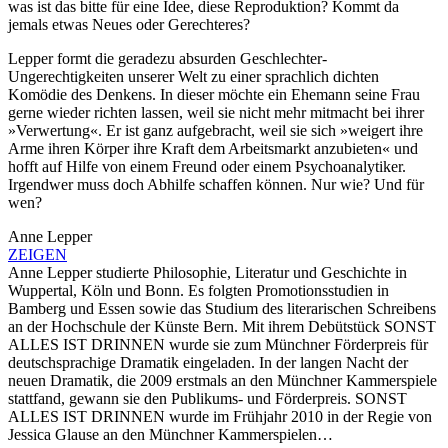
was ist das bitte für eine Idee, diese Reproduktion? Kommt da
jemals etwas Neues oder Gerechteres?
Lepper formt die geradezu absurden Geschlechter-
Ungerechtigkeiten unserer Welt zu einer sprachlich dichten
Komödie des Denkens. In dieser möchte ein Ehemann seine Frau
gerne wieder richten lassen, weil sie nicht mehr mitmacht bei ihrer
»Verwertung«. Er ist ganz aufgebracht, weil sie sich »weigert ihre
Arme ihren Körper ihre Kraft dem Arbeitsmarkt anzubieten« und
hofft auf Hilfe von einem Freund oder einem Psychoanalytiker.
Irgendwer muss doch Abhilfe schaffen können. Nur wie? Und für
wen?
Anne Lepper
ZEIGEN
Anne Lepper studierte Philosophie, Literatur und Geschichte in
Wuppertal, Köln und Bonn. Es folgten Promotionsstudien in
Bamberg und Essen sowie das Studium des literarischen Schreibens
an der Hochschule der Künste Bern. Mit ihrem Debütstück SONST
ALLES IST DRINNEN wurde sie zum Münchner Förderpreis für
deutschsprachige Dramatik eingeladen. In der langen Nacht der
neuen Dramatik, die 2009 erstmals an den Münchner Kammerspiele
stattfand, gewann sie den Publikums- und Förderpreis. SONST
ALLES IST DRINNEN wurde im Frühjahr 2010 in der Regie von
Jessica Glause an den Münchner Kammerspielen…