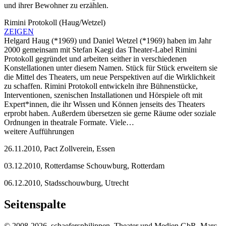
und ihrer Bewohner zu erzählen.
Rimini Protokoll (Haug/Wetzel)
ZEIGEN
Helgard Haug (*1969) und Daniel Wetzel (*1969) haben im Jahr
2000 gemeinsam mit Stefan Kaegi das Theater-Label Rimini
Protokoll gegründet und arbeiten seither in verschiedenen
Konstellationen unter diesem Namen. Stück für Stück erweitern sie
die Mittel des Theaters, um neue Perspektiven auf die Wirklichkeit
zu schaffen. Rimini Protokoll entwickeln ihre Bühnenstücke,
Interventionen, szenischen Installationen und Hörspiele oft mit
Expert*innen, die ihr Wissen und Können jenseits des Theaters
erprobt haben. Außerdem übersetzen sie gerne Räume oder soziale
Ordnungen in theatrale Formate. Viele…
weitere Aufführungen
26.11.2010, Pact Zollverein, Essen
03.12.2010, Rotterdamse Schouwburg, Rotterdam
06.12.2010, Stadsschouwburg, Utrecht
Seitenspalte
© 2008-2026, schaefersphilippen, Theater und Medien GbR, Marc