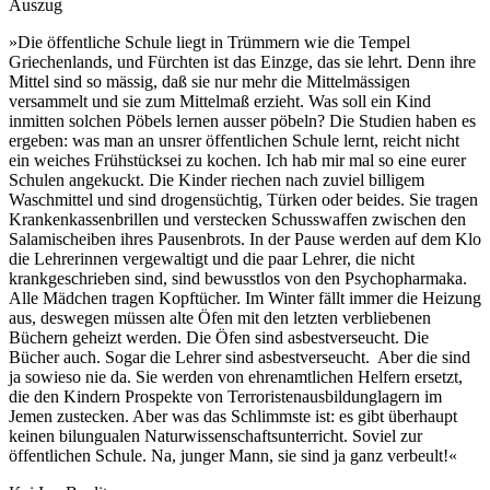
Auszug
»Die öffentliche Schule liegt in Trümmern wie die Tempel
Griechenlands, und Fürchten ist das Einzge, das sie lehrt. Denn ihre
Mittel sind so mässig, daß sie nur mehr die Mittelmässigen
versammelt und sie zum Mittelmaß erzieht. Was soll ein Kind
inmitten solchen Pöbels lernen ausser pöbeln? Die Studien haben es
ergeben: was man an unsrer öffentlichen Schule lernt, reicht nicht
ein weiches Frühstücksei zu kochen. Ich hab mir mal so eine eurer
Schulen angekuckt. Die Kinder riechen nach zuviel billigem
Waschmittel und sind drogensüchtig, Türken oder beides. Sie tragen
Krankenkassenbrillen und verstecken Schusswaffen zwischen den
Salamischeiben ihres Pausenbrots. In der Pause werden auf dem Klo
die Lehrerinnen vergewaltigt und die paar Lehrer, die nicht
krankgeschrieben sind, sind bewusstlos von den Psychopharmaka.
Alle Mädchen tragen Kopftücher. Im Winter fällt immer die Heizung
aus, deswegen müssen alte Öfen mit den letzten verbliebenen
Büchern geheizt werden. Die Öfen sind asbestverseucht. Die
Bücher auch. Sogar die Lehrer sind asbestverseucht. Aber die sind
ja sowieso nie da. Sie werden von ehrenamtlichen Helfern ersetzt,
die den Kindern Prospekte von Terroristenausbildunglagern im
Jemen zustecken. Aber was das Schlimmste ist: es gibt überhaupt
keinen bilungualen Naturwissenschaftsunterricht. Soviel zur
öffentlichen Schule. Na, junger Mann, sie sind ja ganz verbeult!«