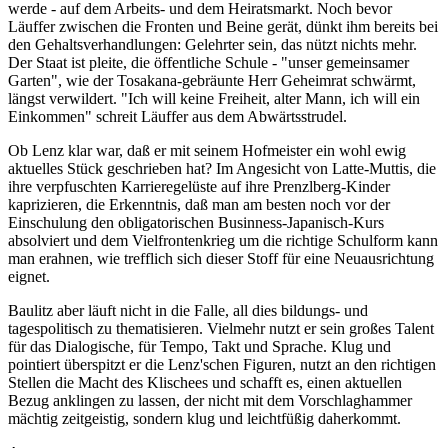
werde - auf dem Arbeits- und dem Heiratsmarkt. Noch bevor
Läuffer zwischen die Fronten und Beine gerät, dünkt ihm bereits bei
den Gehaltsverhandlungen: Gelehrter sein, das nützt nichts mehr.
Der Staat ist pleite, die öffentliche Schule - "unser gemeinsamer
Garten", wie der Tosakana-gebräunte Herr Geheimrat schwärmt,
längst verwildert. "Ich will keine Freiheit, alter Mann, ich will ein
Einkommen" schreit Läuffer aus dem Abwärtsstrudel.
Ob Lenz klar war, daß er mit seinem Hofmeister ein wohl ewig
aktuelles Stück geschrieben hat? Im Angesicht von Latte-Muttis, die
ihre verpfuschten Karrieregelüste auf ihre Prenzlberg-Kinder
kaprizieren, die Erkenntnis, daß man am besten noch vor der
Einschulung den obligatorischen Businness-Japanisch-Kurs
absolviert und dem Vielfrontenkrieg um die richtige Schulform kann
man erahnen, wie trefflich sich dieser Stoff für eine Neuausrichtung
eignet.
Baulitz aber läuft nicht in die Falle, all dies bildungs- und
tagespolitisch zu thematisieren. Vielmehr nutzt er sein großes Talent
für das Dialogische, für Tempo, Takt und Sprache. Klug und
pointiert überspitzt er die Lenz'schen Figuren, nutzt an den richtigen
Stellen die Macht des Klischees und schafft es, einen aktuellen
Bezug anklingen zu lassen, der nicht mit dem Vorschlaghammer
mächtig zeitgeistig, sondern klug und leichtfüßig daherkommt.