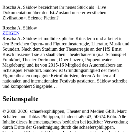
Roscha A. Säidow bezeichnet ihr neues Stück als »Live-
Dokumentation über den Ist-Zustand unserer westlichen
Zivilisation«. Science Fiction?
Roscha A. Säidow
ZEIGEN
Roscha A. Säidow ist multidisziplinäre Künstlerin und arbeitet in
den Bereichen Opern- und Figurentheaterregie, Literatur, Musik und
Soundart. Nach dem Studium der Theaterregie an der HfS Ernst
Busch inszeniert sie an staatlichen Theaterhäusern (u.a. Schauspiel
Frankfurt, Theater Dortmund, Oper Luzern, Puppentheater
Magdeburg) und ist von 2015-16 Mitglied des Autorenlabors am
Schauspiel Frankfurt. Säidow ist Gründungsmitglied der freien
Figurentheatercompagnie Retrofuturisten, deren Arbeiten auf
nationalen und internationalen Festivals gastierten. Säidow schreibt
und komponiert Singspiele…
Seitenspalte
© 2008-2026, schaefersphilippen, Theater und Medien GbR, Marc
Schäfers und Tobias Philippen, Lindenstraße 43, 50674 Köln. Alle
Inhalte dieses Internetangebotes bedürfen bei jeglicher Verwendung
durch Dritte der Genehmigung durch die schaefersphilippen,