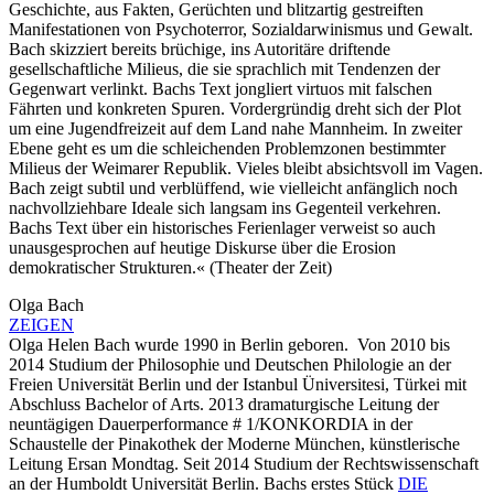
Geschichte, aus Fakten, Gerüchten und blitzartig gestreiften
Manifestationen von Psychoterror, Sozialdarwinismus und Gewalt.
Bach skizziert bereits brüchige, ins Autoritäre driftende
gesellschaftliche Milieus, die sie sprachlich mit Tendenzen der
Gegenwart verlinkt. Bachs Text jongliert virtuos mit falschen
Fährten und konkreten Spuren. Vordergründig dreht sich der Plot
um eine Jugendfreizeit auf dem Land nahe Mannheim. In zweiter
Ebene geht es um die schleichenden Problemzonen bestimmter
Milieus der Weimarer Republik. Vieles bleibt absichtsvoll im Vagen.
Bach zeigt subtil und verblüffend, wie vielleicht anfänglich noch
nachvollziehbare Ideale sich langsam ins Gegenteil verkehren.
Bachs Text über ein historisches Ferienlager verweist so auch
unausgesprochen auf heutige Diskurse über die Erosion
demokratischer Strukturen.« (Theater der Zeit)
Olga Bach
ZEIGEN
Olga Helen Bach wurde 1990 in Berlin geboren. Von 2010 bis
2014 Studium der Philosophie und Deutschen Philologie an der
Freien Universität Berlin und der Istanbul Üniversitesi, Türkei mit
Abschluss Bachelor of Arts. 2013 dramaturgische Leitung der
neuntägigen Dauerperformance # 1/KONKORDIA in der
Schaustelle der Pinakothek der Moderne München, künstlerische
Leitung Ersan Mondtag. Seit 2014 Studium der Rechtswissenschaft
an der Humboldt Universität Berlin. Bachs erstes Stück
DIE