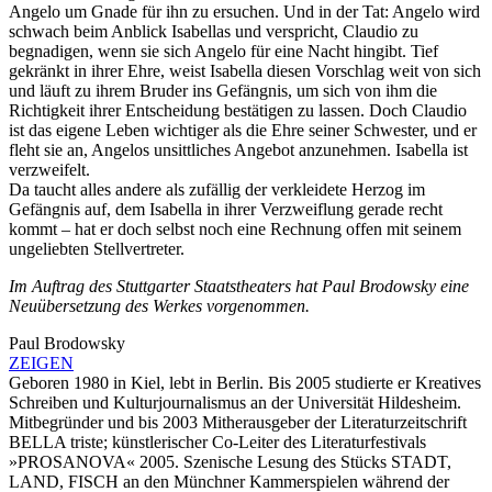
Angelo um Gnade für ihn zu ersuchen. Und in der Tat: Angelo wird
schwach beim Anblick Isabellas und verspricht, Claudio zu
begnadigen, wenn sie sich Angelo für eine Nacht hingibt. Tief
gekränkt in ihrer Ehre, weist Isabella diesen Vorschlag weit von sich
und läuft zu ihrem Bruder ins Gefängnis, um sich von ihm die
Richtigkeit ihrer Entscheidung bestätigen zu lassen. Doch Claudio
ist das eigene Leben wichtiger als die Ehre seiner Schwester, und er
fleht sie an, Angelos unsittliches Angebot anzunehmen. Isabella ist
verzweifelt.
Da taucht alles andere als zufällig der verkleidete Herzog im
Gefängnis auf, dem Isabella in ihrer Verzweiflung gerade recht
kommt – hat er doch selbst noch eine Rechnung offen mit seinem
ungeliebten Stellvertreter.
Im Auftrag des Stuttgarter Staatstheaters hat Paul Brodowsky eine
Neuübersetzung des Werkes vorgenommen.
Paul Brodowsky
ZEIGEN
Geboren 1980 in Kiel, lebt in Berlin. Bis 2005 studierte er Kreatives
Schreiben und Kulturjournalismus an der Universität Hildesheim.
Mitbegründer und bis 2003 Mitherausgeber der Literaturzeitschrift
BELLA triste; künstlerischer Co-Leiter des Literaturfestivals
»PROSANOVA« 2005. Szenische Lesung des Stücks STADT,
LAND, FISCH an den Münchner Kammerspielen während der