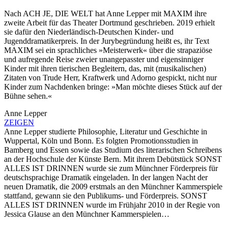
Nach ACH JE, DIE WELT hat Anne Lepper mit MAXIM ihre
zweite Arbeit für das Theater Dortmund geschrieben. 2019 erhielt
sie dafür den Niederländisch-Deutschen Kinder- und
Jugenddramatikerpreis. In der Jurybegründung heißt es, ihr Text
MAXIM sei ein sprachliches »Meisterwerk« über die strapaziöse
und aufregende Reise zweier unangepasster und eigensinniger
Kinder mit ihren tierischen Begleitern, das, mit (musikalischen)
Zitaten von Trude Herr, Kraftwerk und Adorno gespickt, nicht nur
Kinder zum Nachdenken bringe: »Man möchte dieses Stück auf der
Bühne sehen.«
Anne Lepper
ZEIGEN
Anne Lepper studierte Philosophie, Literatur und Geschichte in
Wuppertal, Köln und Bonn. Es folgten Promotionsstudien in
Bamberg und Essen sowie das Studium des literarischen Schreibens
an der Hochschule der Künste Bern. Mit ihrem Debütstück SONST
ALLES IST DRINNEN wurde sie zum Münchner Förderpreis für
deutschsprachige Dramatik eingeladen. In der langen Nacht der
neuen Dramatik, die 2009 erstmals an den Münchner Kammerspiele
stattfand, gewann sie den Publikums- und Förderpreis. SONST
ALLES IST DRINNEN wurde im Frühjahr 2010 in der Regie von
Jessica Glause an den Münchner Kammerspielen…