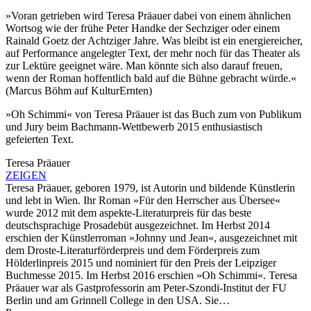
»Voran getrieben wird Teresa Präauer dabei von einem ähnlichen
Wortsog wie der frühe Peter Handke der Sechziger oder einem
Rainald Goetz der Achtziger Jahre. Was bleibt ist ein energiereicher,
auf Performance angelegter Text, der mehr noch für das Theater als
zur Lektüre geeignet wäre. Man könnte sich also darauf freuen,
wenn der Roman hoffentlich bald auf die Bühne gebracht würde.«
(Marcus Böhm auf KulturErnten)
»Oh Schimmi« von Teresa Präauer ist das Buch zum von Publikum
und Jury beim Bachmann-Wettbewerb 2015 enthusiastisch
gefeierten Text.
Teresa Präauer
ZEIGEN
Teresa Präauer, geboren 1979, ist Autorin und bildende Künstlerin
und lebt in Wien. Ihr Roman »Für den Herrscher aus Übersee«
wurde 2012 mit dem aspekte-Literaturpreis für das beste
deutschsprachige Prosadebüt ausgezeichnet. Im Herbst 2014
erschien der Künstlerroman »Johnny und Jean«, ausgezeichnet mit
dem Droste-Literaturförderpreis und dem Förderpreis zum
Hölderlinpreis 2015 und nominiert für den Preis der Leipziger
Buchmesse 2015. Im Herbst 2016 erschien »Oh Schimmi«. Teresa
Präauer war als Gastprofessorin am Peter-Szondi-Institut der FU
Berlin und am Grinnell College in den USA. Sie…