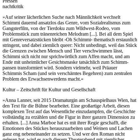
Pressen
nachtkritik
»Auf seiner lächerlichen Suche nach Männlichkeit wechselt
Schimmi dauernd ansatzlos das Genre, vom Sozialrealismus zum
Gangsterfilm, von der Tierdoku zum Wildwest-Rodeo, vom
Problemstück zum tränenreichen Melodram [...]. Bei all dem Spiel
mit Genreversatzstücken bleibt ›Oh Schimmi‹ thematisch erstaunlich
stringent, und dabei ziemlich queer: Nicht unbedingt, weil das Stück
die Grenzen zwischen Mensch und Tier verschwimmen lässt,
Schimmi sich nicht nur sprichwörtlich zum Affen macht, und am
Ende mit unheimlicher Gesichtsmaske tatsächlich zum Schimm-
pansen transformiert wird. Sondern vielmehr, weil Präauer
Schimmis Scham (und sein verschämtes Begehren) zum zentralen
Problem des Erwachsenwerdens macht.«
Kultur – Zeitschrift für Kultur und Gesellschaft
»Anna Lanner, seit 2015 Dramaturgin am Schauspielhaus Wien, hat
den Text für die Bühne bearbeitet. Eine großartige Arbeit, diesen
komplexen Text auf das Wesentliche einzudampfen, die Geschichte
vollständig zu erzählen und die Figur in ihrer ganzen Dimension zu
erhalten. [...] Anna Marboe hat es mit ihrer Regie geschafft, die
Emotionen des Stückes herauszuarbeiten und Weinen und Lachen
ganz eng nebeneinander zu setzen. Und wer den Roman nicht
gelesen hat, wird es nach diesem Theaterabend mit ziemlicher