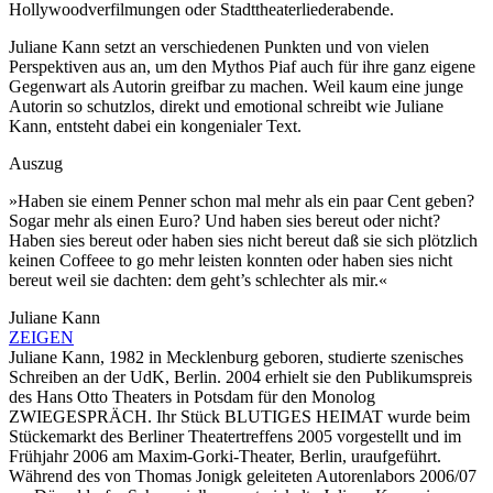
Hollywoodverfilmungen oder Stadttheaterliederabende.
Juliane Kann setzt an verschiedenen Punkten und von vielen
Perspektiven aus an, um den Mythos Piaf auch für ihre ganz eigene
Gegenwart als Autorin greifbar zu machen. Weil kaum eine junge
Autorin so schutzlos, direkt und emotional schreibt wie Juliane
Kann, entsteht dabei ein kongenialer Text.
Auszug
»Haben sie einem Penner schon mal mehr als ein paar Cent geben?
Sogar mehr als einen Euro? Und haben sies bereut oder nicht?
Haben sies bereut oder haben sies nicht bereut daß sie sich plötzlich
keinen Coffeee to go mehr leisten konnten oder haben sies nicht
bereut weil sie dachten: dem geht’s schlechter als mir.«
Juliane Kann
ZEIGEN
Juliane Kann, 1982 in Mecklenburg geboren, studierte szenisches
Schreiben an der UdK, Berlin. 2004 erhielt sie den Publikumspreis
des Hans Otto Theaters in Potsdam für den Monolog
ZWIEGESPRÄCH. Ihr Stück BLUTIGES HEIMAT wurde beim
Stückemarkt des Berliner Theatertreffens 2005 vorgestellt und im
Frühjahr 2006 am Maxim-Gorki-Theater, Berlin, uraufgeführt.
Während des von Thomas Jonigk geleiteten Autorenlabors 2006/07