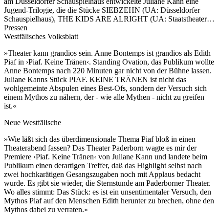
am Düsseldorfer Schauspielhaus entwickelte Juliane Kann eine
Jugend-Trilogie, die die Stücke SIEBZEHN (UA: Düsseldorfer
Schauspielhaus), THE KIDS ARE ALRIGHT (UA: Staatstheater…
Pressen
Westfälisches Volksblatt
»Theater kann grandios sein. Anne Bontemps ist grandios als Edith
Piaf in ›Piaf. Keine Tränen‹. Standing Ovation, das Publikum wollte
Anne Bontemps nach 220 Minuten gar nicht von der Bühne lassen.
Juliane Kanns Stück PIAF. KEINE TRÄNEN ist nicht das
wohlgemeinte Abspulen eines Best-Ofs, sondern der Versuch sich
einem Mythos zu nähern, der - wie alle Mythen - nicht zu greifen
ist.«
Neue Westfälische
»Wie läßt sich das überdimensionale Thema Piaf bloß in einen
Theaterabend fassen? Das Theater Paderborn wagte es mir der
Premiere ›Piaf. Keine Tränen‹ von Juliane Kann und landete beim
Publikum einen derartigen Treffer, daß das Highlight selbst nach
zwei hochkarätigen Gesangszugaben noch mit Applaus bedacht
wurde. Es gibt sie wieder, die Sternstunde am Paderborner Theater.
Wo alles stimmt: Das Stück: es ist ein unsentimentaler Versuch, den
Mythos Piaf auf den Menschen Edith herunter zu brechen, ohne den
Mythos dabei zu verraten.«