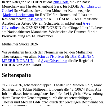
In der Kategorie MEDIEN ist das
Nils Corte
für »Ich hasse
Menschen« am Theater Altenburg Gera, für REGIE
Jan-Christoph
Gockel
für »Wallenstein« an den Münchner Kammerspielen,
Marlene Lockemann
für RAUM für »Romeo und Julia« am
Residenztheater,
Josa Marx
für KOSTÜM bei »Der aufhaltsame
Aufstieg des Arturo Ui« am Schauspiel Frankfurt und
Ayşe
Güvendire
n als GENRESPRINGERIN für »Dinge I über I Leben«
am Nationaltheater Mannheim. Wir drücken die Daumen für die
Preisverleihung am 14. November.
Mülheimer Stücke 2026
Wir gratulieren herzlich den Nominierten bei den Mülheimer
Theatertagen, vor allem
Kim de l'Horizon
für
DIE KLEINEN
MEERJUNGRAUN
und
Ayşe Güvendiren
für die Regie bei
DRUCK von Arad Dabiri.
Seitenspalte
© 2008-2026, schaefersphilippen, Theater und Medien GbR, Marc
Schäfers und Tobias Philippen, Lindenstraße 43, 50674 Köln. Alle
Inhalte dieses Internetangebotes bedürfen bei jeglicher Verwendung
durch Dritte der Genehmigung durch die schaefersphilippen,
Theater und Medien GbR bzw. durch den jeweiligen Rechteinhaber.