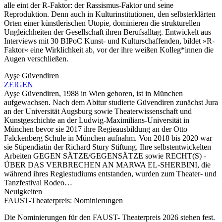
alle eint der R-Faktor: der Rassismus-Faktor und seine
Reproduktion. Denn auch in Kulturinstitutionen, den selbsterklärten
Orten einer künstlerischen Utopie, dominieren die strukturellen
Ungleichheiten der Gesellschaft ihren Berufsalltag. Entwickelt aus
Interviews mit 30 BIPoC Kunst- und Kulturschaffenden, bildet »R-
Faktor« eine Wirklichkeit ab, vor der ihre weißen Kolleg*innen die
Augen verschließen.
Ayşe Güvendiren
ZEIGEN
Ayşe Güvendiren, 1988 in Wien geboren, ist in München
aufgewachsen. Nach dem Abitur studierte Güvendiren zunächst Jura
an der Universität Augsburg sowie Theaterwissenschaft und
Kunstgeschichte an der Ludwig-Maximilians-Universität in
München bevor sie 2017 ihre Regieausbildung an der Otto
Falckenberg Schule in München aufnahm. Von 2018 bis 2020 war
sie Stipendiatin der Richard Stury Stiftung. Ihre selbstentwickelten
Arbeiten GEGEN SÄTZE/GEGENSÄTZE sowie RECHT(S) -
ÜBER DAS VERBRECHEN AN MARWA EL-SHERBINI, die
während ihres Regiestudiums entstanden, wurden zum Theater- und
Tanzfestival Rodeo…
Neuigkeiten
FAUST-Theaterpreis: Nominierungen
Die Nominierungen für den FAUST- Theaterpreis 2026 stehen fest.