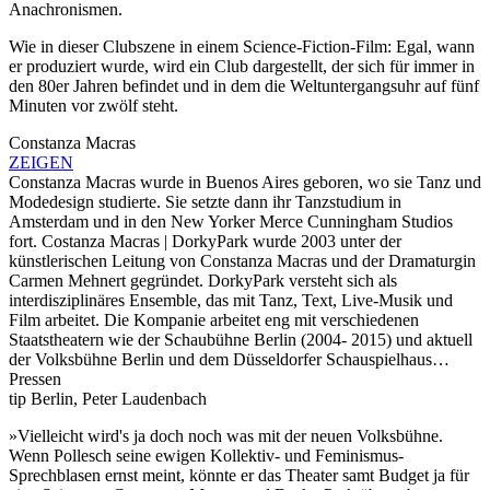
Anachronismen.
Wie in dieser Clubszene in einem Science-Fiction-Film: Egal, wann
er produziert wurde, wird ein Club dargestellt, der sich für immer in
den 80er Jahren befindet und in dem die Weltuntergangsuhr auf fünf
Minuten vor zwölf steht.
Constanza Macras
ZEIGEN
Constanza Macras wurde in Buenos Aires geboren, wo sie Tanz und
Modedesign studierte. Sie setzte dann ihr Tanzstudium in
Amsterdam und in den New Yorker Merce Cunningham Studios
fort. Costanza Macras | DorkyPark wurde 2003 unter der
künstlerischen Leitung von Constanza Macras und der Dramaturgin
Carmen Mehnert gegründet. DorkyPark versteht sich als
interdisziplinäres Ensemble, das mit Tanz, Text, Live-Musik und
Film arbeitet. Die Kompanie arbeitet eng mit verschiedenen
Staatstheatern wie der Schaubühne Berlin (2004- 2015) und aktuell
der Volksbühne Berlin und dem Düsseldorfer Schauspielhaus…
Pressen
tip Berlin, Peter Laudenbach
»Vielleicht wird's ja doch noch was mit der neuen Volksbühne.
Wenn Pollesch seine ewigen Kollektiv- und Feminismus-
Sprechblasen ernst meint, könnte er das Theater samt Budget ja für