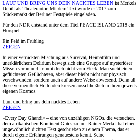
LAUF UND BRING UNS DEIN NACKTES LEBEN
ist Merkels
Debüt als Theaterautor. Mit dem Text wurde er 2017 zum
Stückemarkt der Berliner Festspiele eingeladen.
Für den NDR entstand unter dem Titel PEACE ISLAND 2018 ein
Hörspiel.
Ein Feld im Frühling
ZEIGEN
In einer verrückten Mischung aus Survival, Heimatfilm und
unerklärlichem Delirium bewegt sich eine Gruppe auf mysteriöser
Misson voran und kommt doch nicht vom Fleck. Man sucht einen
geflüchteten Geflüchteten, aber dieser bleibt nicht nur physisch
verschwunden, sondern auch auf andere Weise abwesend. Denn all
diese vermeintlich Helfenden kreisen ausschließlich in ihrem jeweils
eigenen Kosmos.
Lauf und bring uns dein nacktes Leben
ZEIGEN
»Every Day Ghandi« – eine von unzähligen NGOs, die versuchen,
dem afrikanischen Kontinent Gutes zu tun. Rainer Merkel hat einen
ungewöhnlich dichten Text geschrieben zu einem Thema, das er
durch eigene Erfahrungen genauestens kennt. Seine