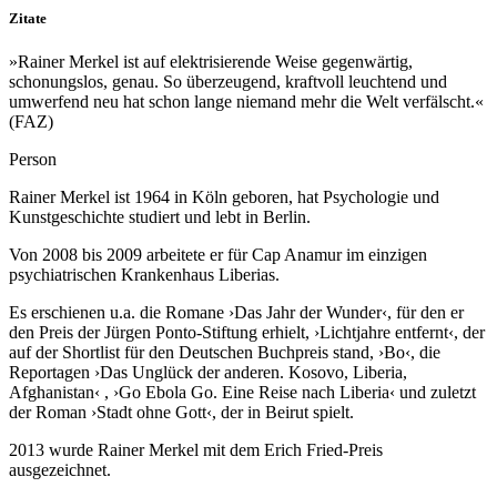
Zitate
»Rainer Merkel ist auf elektrisierende Weise gegenwärtig,
schonungslos, genau. So überzeugend, kraftvoll leuchtend und
umwerfend neu hat schon lange niemand mehr die Welt verfälscht.«
(FAZ)
Person
Rainer Merkel ist 1964 in Köln geboren, hat Psychologie und
Kunstgeschichte studiert und lebt in Berlin.
Von 2008 bis 2009 arbeitete er für Cap
Anamur
im einzigen
psychiatrischen Krankenhaus Liberias.
Es erschienen
u.a.
die Romane ›Das Jahr der Wunder‹, für den er
den Preis der
Jürgen Ponto-Stiftung
erhielt
, ›Lichtjahre entfernt‹, der
auf der Shortlist für den Deutschen Buchpreis stand, ›Bo‹
,
die
Reportagen ›Das Unglück der anderen. Kosovo, Liberia,
Afghanistan‹
,
›Go Ebola Go. Eine Reise nach Liberia‹
und
zuletzt
der Roman
›
Stadt ohne Gott
‹
, der in Beirut spielt
.
2013 wurde Rainer Merkel mit dem Erich Fried-Preis
ausgezeichnet.