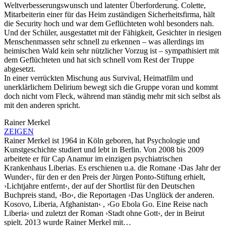
Weltverbesserungswunsch und latenter Überforderung. Colette,
Mitarbeiterin einer für das Heim zuständigen Sicherheitsfirma, hält
die Security hoch und war dem Geflüchteten wohl besonders nah.
Und der Schüler, ausgestattet mit der Fähigkeit, Gesichter in riesigen
Menschenmassen sehr schnell zu erkennen – was allerdings im
heimischen Wald kein sehr nützlicher Vorzug ist – sympathisiert mit
dem Geflüchteten und hat sich schnell vom Rest der Truppe
abgesetzt.
In einer verrückten Mischung aus Survival, Heimatfilm und
unerklärlichem Delirium bewegt sich die Gruppe voran und kommt
doch nicht vom Fleck, während man ständig mehr mit sich selbst als
mit den anderen spricht.
Rainer Merkel
ZEIGEN
Rainer Merkel ist 1964 in Köln geboren, hat Psychologie und
Kunstgeschichte studiert und lebt in Berlin. Von 2008 bis 2009
arbeitete er für Cap Anamur im einzigen psychiatrischen
Krankenhaus Liberias. Es erschienen u.a. die Romane ›Das Jahr der
Wunder‹, für den er den Preis der Jürgen Ponto-Stiftung erhielt,
›Lichtjahre entfernt‹, der auf der Shortlist für den Deutschen
Buchpreis stand, ›Bo‹, die Reportagen ›Das Unglück der anderen.
Kosovo, Liberia, Afghanistan‹ , ›Go Ebola Go. Eine Reise nach
Liberia‹ und zuletzt der Roman ›Stadt ohne Gott‹, der in Beirut
spielt. 2013 wurde Rainer Merkel mit…