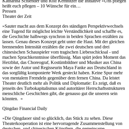
Katharina Schlender und Rolf Kemnitzer die Initiative »Uns pflegen
heißt euch pflegen – 10 Wünsche für ein…
Pressen
Theater der Zeit
»Sauter macht aus dem Konzept des ständigen Perspektivwechsels
eine Tugend für möglichst leichte Verständlichkeit und schaffte es,
die Geschichte halbwegs synchron in beiden Sprachen erzählen zu
lassen. Genau dieses Konzept geht unter die Haut. Mit der gleichen
brennenden Intensität erzählen die zwei deutschen und drei
chinesischen Schauspieler vom tragischen Liebesschicksal - und
machen Sprachkenntnisse überflüssig. Man spürt jeden Moment das
Herzblut, das Choreograf, Kostümbildner und Musiker aus China
sowie der Autor und Regisseurin Maya Fanke aus Deutschland in
das sorgfältig komponierte Werk gesteckt haben. Keine Spur mehr
von mentalem Fremdeln gegenüber dem fernen China. Da leistet
Theater deutlich mehr als Politik und Diplomatie: Es zeigt, daß es
jenseits des Turbokapitalismus und autoritärer Herrschaftsstrukturen
menschliche Geschichten gibt, die genauso gut die unseren sein
könnten. «
Qingdao Financial Daily
»Die Qingdaoer sind so glücklich, das Stück zu sehen. Diese
Theaterkooperation ist eine hervorragende Zusammenstellung von
deutschen- und chinesischen Künstlern, die gemeinsame