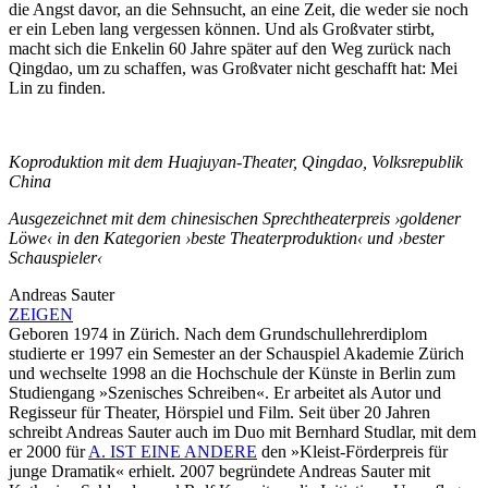
die Angst davor, an die Sehnsucht, an eine Zeit, die weder sie noch
er ein Leben lang vergessen können. Und als Großvater stirbt,
macht sich die Enkelin 60 Jahre später auf den Weg zurück nach
Qingdao, um zu schaffen, was Großvater nicht geschafft hat: Mei
Lin zu finden.
Koproduktion mit dem Huajuyan-Theater, Qingdao, Volksrepublik
China
Ausgezeichnet mit dem chinesischen Sprechtheaterpreis ›goldener
Löwe‹ in den Kategorien ›beste Theaterproduktion‹ und ›bester
Schauspieler‹
Andreas Sauter
ZEIGEN
Geboren 1974 in Zürich. Nach dem Grundschullehrerdiplom
studierte er 1997 ein Semester an der Schauspiel Akademie Zürich
und wechselte 1998 an die Hochschule der Künste in Berlin zum
Studiengang »Szenisches Schreiben«. Er arbeitet als Autor und
Regisseur für Theater, Hörspiel und Film. Seit über 20 Jahren
schreibt Andreas Sauter auch im Duo mit Bernhard Studlar, mit dem
er 2000 für
A. IST EINE ANDERE
den »Kleist-Förderpreis für
junge Dramatik« erhielt. 2007 begründete Andreas Sauter mit