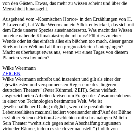
von den Gästen. Etwas, das mehr zu wissen scheint und über die
Menschheit hinausgeht.
Ausgehend vom »Kosmischen Horror« in den Erzählungen von H.
P. Lovecraft, hat Wilke Weermann ein Stück entwickelt, das sich mit
dem Ende unserer Spezies auseinandersetzt. Was macht das Wissen
um eine nahende Klimakatastrophe mit uns? Führt es zu einer
Wende oder ist das einfach alles ein bißchen too much, dieser ganze
Streß mit der Welt und all ihren prognostizierten Untergängen?
Macht es überhaupt etwas aus, wenn wir eines Tages von diesem
Planeten verschwinden?
Wilke Weermann
ZEIGEN
Wilke Weermann schreibt und inszeniert und gilt als einer der
“gewitztesten und versponnensten Regisseure des jüngeren
deutschen Theaters” (Peter Kümmel, ZEIT). Seine vielfach
ausgezeichneten Arbeiten kreisen um Fragen des Zusammenlebens
in einer von Technologien bestimmten Welt. Wie ist
gesellschaftlicher Dialog möglich, wenn die persönlichen
Lebensrealitäten maximal isoliert voneinander sind?Auf der Bühne
erzählt er Science-Fiction-Geschichten mit sehr analogen Mitteln.
Sein Theater “wehrt sich gegen seine Abschaffung zugunsten
virtueller Räume, indem es sie clever nachstellt” (Judith von…