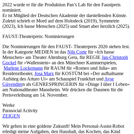
2022 wurde er für die Produktion Pan’s Lab für den Faustpreis
nominiert.
Er ist Mitglied der Deutschen Akademie der darstellenden Künste.
Zuletzt schrieb er Mord auf dem Holodeck (2019), Symmetrie
(2023), Ich hasse Menschen (2025) und Smart aber herzlich (2025).
FAUST-Theaterpreis: Nominierungen
Die Nominierungen für den FAUST- Theaterpreis 2026 stehen fest.
In der Kategorie MEDIEN ist das
Nils Corte
für »Ich hasse
Menschen« am Theater Altenburg Gera, für REGIE
Jan-Christoph
Gockel
für »Wallenstein« an den Münchner Kammerspielen,
Marlene Lockemann
für RAUM für »Romeo und Julia« am
Residenztheater,
Josa Marx
für KOSTÜM bei »Der aufhaltsame
Aufstieg des Arturo Ui« am Schauspiel Frankfurt und
Ayşe
Güvendire
n als GENRESPRINGERIN für »Dinge I über I Leben«
am Nationaltheater Mannheim. Wir drücken die Daumen für die
Preisverleihung am 14. November.
Werke
Parasocial Activity
ZEIGEN
Wir gehen in eine goldene Zukunft! Mein Personal-Assist-Robot
erledigt meine Aufgaben, den Haushalt, das Kochen, das Kind