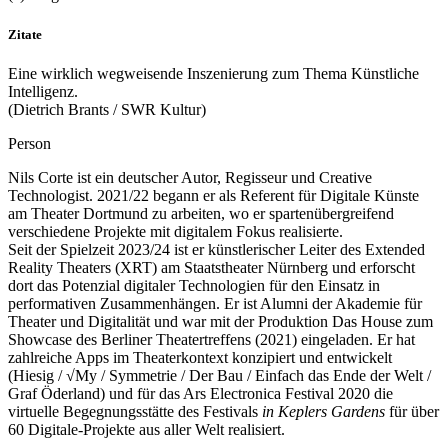
Zitate
Eine wirklich wegweisende Inszenierung zum Thema Künstliche
Intelligenz.
(Dietrich Brants / SWR Kultur)
Person
Nils Corte ist ein deutscher Autor, Regisseur und Creative
Technologist. 2021/22 begann er als Referent für Digitale Künste
am Theater Dortmund zu arbeiten, wo er spartenübergreifend
verschiedene Projekte mit digitalem Fokus realisierte.
Seit der Spielzeit 2023/24 ist er künstlerischer Leiter des Extended
Reality Theaters (XRT) am Staatstheater Nürnberg und erforscht
dort das Potenzial digitaler Technologien für den Einsatz in
performativen Zusammenhängen. Er ist Alumni der Akademie für
Theater und Digitalität und war mit der Produktion Das House zum
Showcase des Berliner Theatertreffens (2021) eingeladen. Er hat
zahlreiche Apps im Theaterkontext konzipiert und entwickelt
(Hiesig / √My / Symmetrie / Der Bau / Einfach das Ende der Welt /
Graf Öderland) und für das Ars Electronica Festival 2020 die
virtuelle Begegnungsstätte des Festivals
in Keplers Gardens
für über
60 Digitale-Projekte aus aller Welt realisiert.