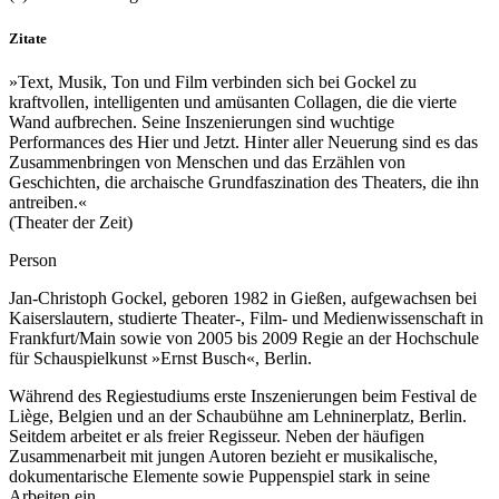
Zitate
»Text, Musik, Ton und Film verbinden sich bei Gockel zu
kraftvollen, intelligenten und amüsanten Collagen, die die vierte
Wand aufbrechen. Seine Inszenierungen sind wuchtige
Performances des Hier und Jetzt. Hinter aller Neuerung sind es das
Zusammenbringen von Menschen und das Erzählen von
Geschichten, die archaische Grundfaszination des Theaters, die ihn
antreiben.«
(Theater der Zeit)
Person
Jan-Christoph Gockel, geboren 1982 in Gießen, aufgewachsen bei
Kaiserslautern, studierte Theater-, Film- und Medienwissenschaft in
Frankfurt/Main sowie von 2005 bis 2009 Regie an der Hochschule
für Schauspielkunst »Ernst Busch«, Berlin.
Während des Regiestudiums erste Inszenierungen beim Festival de
Liège, Belgien und an der Schaubühne am Lehninerplatz, Berlin.
Seitdem arbeitet er als freier Regisseur. Neben der häufigen
Zusammenarbeit mit jungen Autoren bezieht er musikalische,
dokumentarische Elemente sowie Puppenspiel stark in seine
Arbeiten ein.