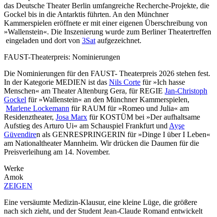
das Deutsche Theater Berlin umfangreiche Recherche-Projekte, die
Gockel bis in die Antarktis führten. An den Münchner
Kammerspielen eröffnete er mit einer eigenen Überschreibung von
»Wallenstein«. Die Inszenierung wurde zum Berliner Theatertreffen
eingeladen und dort von
3Sat
aufgezeichnet.
FAUST-Theaterpreis: Nominierungen
Die Nominierungen für den FAUST- Theaterpreis 2026 stehen fest.
In der Kategorie MEDIEN ist das
Nils Corte
für »Ich hasse
Menschen« am Theater Altenburg Gera, für REGIE
Jan-Christoph
Gockel
für »Wallenstein« an den Münchner Kammerspielen,
Marlene Lockemann
für RAUM für »Romeo und Julia« am
Residenztheater,
Josa Marx
für KOSTÜM bei »Der aufhaltsame
Aufstieg des Arturo Ui« am Schauspiel Frankfurt und
Ayşe
Güvendire
n als GENRESPRINGERIN für »Dinge I über I Leben«
am Nationaltheater Mannheim. Wir drücken die Daumen für die
Preisverleihung am 14. November.
Werke
Amok
ZEIGEN
Eine versäumte Medizin-Klausur, eine kleine Lüge, die größere
nach sich zieht, und der Student Jean-Claude Romand entwickelt