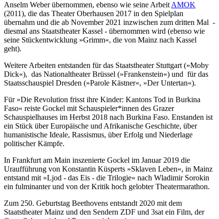
Anselm Weber übernommen, ebenso wie seine Arbeit
AMOK
(2011), die das Theater Oberhausen 2017 in den Spielplan
übernahm und die ab November 2021 inzwischen zum dritten Mal -
diesmal ans Staatstheater Kassel - übernommen wird (ebenso wie
seine Stückentwicklung »Grimm«, die von Mainz nach Kassel
geht).
Weitere Arbeiten entstanden für das Staatstheater Stuttgart (»Moby
Dick«), das Nationaltheater Brüssel (»Frankenstein«) und für das
Staatsschauspiel Dresden (»Parole Kästner«, »Der Untertan«).
Für »Die Revolution frisst ihre Kinder: Kantons Tod in Burkina
Faso« reiste Gockel mit Schauspieler*innen des Grazer
Schauspielhauses im Herbst 2018 nach Burkina Faso. Enstanden ist
ein Stück über Europäische und Afrikanische Geschichte, über
humanistische Ideale, Rassismus, über Erfolg und Niederlage
politischer Kämpfe.
In Frankfurt am Main inszenierte Gockel im Januar 2019 die
Uraufführung von Konstantin Küsperts »Sklaven Leben«, in Mainz
entstand mit »Ljod - das Eis - die Trilogie« nach Wladimir Sorokin
ein fulminanter und von der Kritik hoch gelobter Theatermarathon.
Zum 250. Geburtstag Beethovens entstandt 2020 mit dem
Staatstheater Mainz und den Sendern ZDF und 3sat ein Film, der