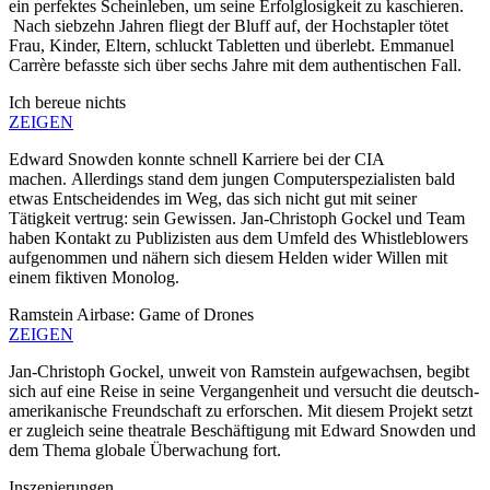
ein perfektes Scheinleben, um seine Erfolglosigkeit zu kaschieren.
Nach siebzehn Jahren fliegt der Bluff auf, der Hochstapler tötet
Frau, Kinder, Eltern, schluckt Tabletten und überlebt. Emmanuel
Carrère befasste sich über sechs Jahre mit dem authentischen Fall.
Ich bereue nichts
ZEIGEN
Edward Snowden konnte schnell Karriere bei der CIA
machen. Allerdings stand dem jungen Computerspezialisten bald
etwas Entscheidendes im Weg, das sich nicht gut mit seiner
Tätigkeit vertrug: sein Gewissen. Jan-Christoph Gockel und Team
haben Kontakt zu Publizisten aus dem Umfeld des Whistleblowers
aufgenommen und nähern sich diesem Helden wider Willen mit
einem fiktiven Monolog.
Ramstein Airbase: Game of Drones
ZEIGEN
Jan-Christoph Gockel, unweit von Ramstein aufgewachsen, begibt
sich auf eine Reise in seine Vergangenheit und versucht die deutsch-
amerikanische Freundschaft zu erforschen. Mit diesem Projekt setzt
er zugleich seine theatrale Beschäftigung mit Edward Snowden und
dem Thema globale Überwachung fort.
Inszenierungen