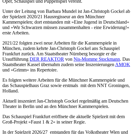
Oper, Schauspiel und Puppenspiel vereint.
Unter der Leitung von Barbara Mundel ist Jan-Christoph Gockel ab
der Spielzeit 2020/21 Hausregisseur an den Münchner
Kammerspielen; dort entstanden mit »Eine Jugend in Deutschland«
und »Wir Schwarzen müssen zusammenhalten - eine Erwiderung!«
erste Arbeiten.
2021/22 folgten zwei neue Arbeiten für die Kammerspiele in
München, zudem kehrte Jan-Christoph Gockel ans Schauspiel
Frankfurt zurück. Am Staatstheater Nürnberg besorgte er die
Uraufführung
DER REAKTOR
von
Nis-Momme Stockmann
. Das
Staatstheater Kassel übernahm zudem seine Inszenierungen
AMOK
und »Grimm« ins Repertoire.
Es folgten weitere Arbeiten für die Münchner Kammerspiele und
das Schauspielhaus Graz sowie erstmals mit dem NNT Groningen,
Holland.
Aktuell inszeniert Jan-Christoph Gockel regelmäßig am Deutschen
Theater in Berlin und an den Münchner Kammerspielen.
Das Schauspiel Frankfurt eröffnete die aktuelle Spielzeit mit dem
Groß-Projekt »Faust 1 & 2« in seiner Regie.
In der Spielzeit 2026/27 entstanden für das Volkstheater Wien und