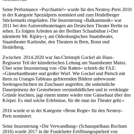
Seine Performance »Psychiatrie!« wurde für den Nestroy-Preis 2010
in der Kategorie Spezialpreis nominiert und zum Heidelberger
Stückemarkt eingeladen. Die Inszenierung »Balkanmusik« war
2011 bei den Autorentheatertagen am Deutschen Theater Berlin zu
sehen. Es folgten Arbeiten an der Berliner Schaubühne (»Der
talentierte Mr. Ripley«), am Oldenburgischen Staatstheater,
Staatstheater Karlsruhe, den Theatern in Bern, Bonn und
Heidelberg.
Zwischen 2014-2020 war Jan-Christoph Gockel als Haus-
Regisseur Teil der künstlerischen Leitung am Staatstheater Mainz.
Über seine Inszenierung von »Die Ratten« schrieb die FAZ:
»Gänsehauttheater und großer Wurf. Wie Gockel und Pietsch mit
ihren zu Urangst-Tableaus gefrierenden Bildern unbewusste
Seelengeschichten im Zuschauer angreifen, die unheimliche
Dauerpräsenz der Gestorbenen versinnbildlichen und in verdrängte
Gründe leuchten, jagt einem immer wieder eine Gänsehaut über den
Körper. Es sind solche Erlebnisse, für die man ins Theater geht.«
2016 wurde er in der Kategorie »Beste Regie« für den Nestroy-
Preis nominiert.
Seine Inszenierung »Die Verwandlung« (Schauspielhaus Bochum
2016) wurde 2017 in die Frankfurter Eröffnungsspielzeit von