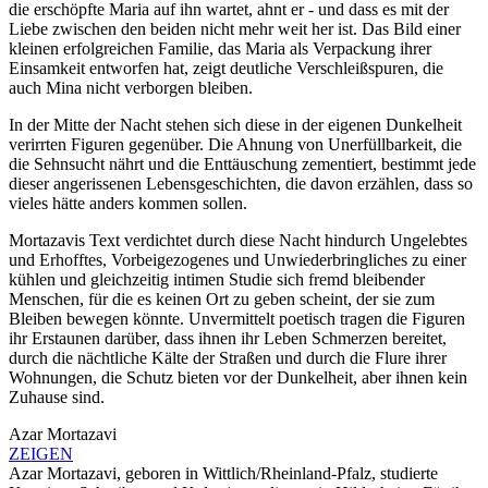
die erschöpfte Maria auf ihn wartet, ahnt er - und dass es mit der
Liebe zwischen den beiden nicht mehr weit her ist. Das Bild einer
kleinen erfolgreichen Familie, das Maria als Verpackung ihrer
Einsamkeit entworfen hat, zeigt deutliche Verschleißspuren, die
auch Mina nicht verborgen bleiben.
In der Mitte der Nacht stehen sich diese in der eigenen Dunkelheit
verirrten Figuren gegenüber. Die Ahnung von Unerfüllbarkeit, die
die Sehnsucht nährt und die Enttäuschung zementiert, bestimmt jede
dieser angerissenen Lebensgeschichten, die davon erzählen, dass so
vieles hätte anders kommen sollen.
Mortazavis Text verdichtet durch diese Nacht hindurch Ungelebtes
und Erhofftes, Vorbeigezogenes und Unwiederbringliches zu einer
kühlen und gleichzeitig intimen Studie sich fremd bleibender
Menschen, für die es keinen Ort zu geben scheint, der sie zum
Bleiben bewegen könnte. Unvermittelt poetisch tragen die Figuren
ihr Erstaunen darüber, dass ihnen ihr Leben Schmerzen bereitet,
durch die nächtliche Kälte der Straßen und durch die Flure ihrer
Wohnungen, die Schutz bieten vor der Dunkelheit, aber ihnen kein
Zuhause sind.
Azar Mortazavi
ZEIGEN
Azar Mortazavi, geboren in Wittlich/Rheinland-Pfalz, studierte