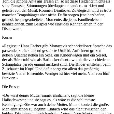
Toni die schöne Anja am Tresen an, so ist diese Heldentat nichts als
seine Fantasie. Stimmungen überlappen einander - markiert und
geleitet von der Musik Roumen Dimitrovs. Zu elegisch wird es trotz
mancher Tempohänger aber nicht. Dafür sorgen jene herzhaften,
grotesk herausgearbeiteten Momente, die jedes Familienleben
kennzeichnen, zum Beispiel wie einst das Kennenlernen in der
Disco war.«
Kurier
»Regisseur Hans Escher gibt Mortazavis schnörkelloser Sprache das
passende, zurückhaltend gestaltete Umfeld. Auf einem großen
gelben Quadrat stehen ein Sofa, ein Kinderwagen und ein Sessel,
der als Bürostuhl wie als Barhocker dient - womit die verschiedenen
Schauplätze gerade einmal markiert sind. Die Bilder entstehen beim
Zuschauer im Kopf. Und dafür sorgt vor allem das großartig
besetzte Vierer-Ensemble. Weniger ist hier viel mehr. Vier von fünf
Punkten.«
Die Presse
»Du wirst deiner Mutter immer ähnlicher‹, sagt die kleine
Halbschwester, und sie sagt es, als wäre es die schlimmste
Beleidigung. ›Sie war auch deine Mutter, Mina‹, kontert die große.
Man ahnt schon zu Beginn: Einfach wird das nicht zwischen den
beiden. Die junge deutsch-iranische Autorin Azar Mortazavi hat vier