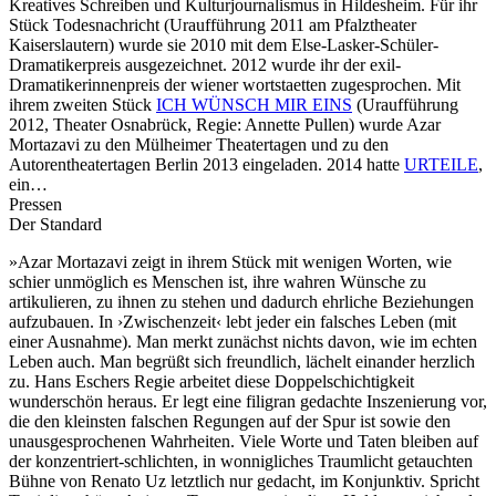
Kreatives Schreiben und Kulturjournalismus in Hildesheim. Für ihr
Stück Todesnachricht (Uraufführung 2011 am Pfalztheater
Kaiserslautern) wurde sie 2010 mit dem Else-Lasker-Schüler-
Dramatikerpreis ausgezeichnet. 2012 wurde ihr der exil-
Dramatikerinnenpreis der wiener wortstaetten zugesprochen. Mit
ihrem zweiten Stück
ICH WÜNSCH MIR EINS
(Uraufführung
2012, Theater Osnabrück, Regie: Annette Pullen) wurde Azar
Mortazavi zu den Mülheimer Theatertagen und zu den
Autorentheatertagen Berlin 2013 eingeladen. 2014 hatte
URTEILE
,
ein…
Pressen
Der Standard
»Azar Mortazavi zeigt in ihrem Stück mit wenigen Worten, wie
schier unmöglich es Menschen ist, ihre wahren Wünsche zu
artikulieren, zu ihnen zu stehen und dadurch ehrliche Beziehungen
aufzubauen. In ›Zwischenzeit‹ lebt jeder ein falsches Leben (mit
einer Ausnahme). Man merkt zunächst nichts davon, wie im echten
Leben auch. Man begrüßt sich freundlich, lächelt einander herzlich
zu. Hans Eschers Regie arbeitet diese Doppelschichtigkeit
wunderschön heraus. Er legt eine filigran gedachte Inszenierung vor,
die den kleinsten falschen Regungen auf der Spur ist sowie den
unausgesprochenen Wahrheiten. Viele Worte und Taten bleiben auf
der konzentriert-schlichten, in wonnigliches Traumlicht getauchten
Bühne von Renato Uz letztlich nur gedacht, im Konjunktiv. Spricht