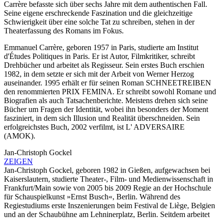
Carrère befasste sich über sechs Jahre mit dem authentischen Fall.
Seine eigene erschreckende Faszination und die gleichzeitige
Schwierigkeit über eine solche Tat zu schreiben, stehen in der
Theaterfassung des Romans im Fokus.
Emmanuel Carrère, geboren 1957 in Paris, studierte am Institut
d'Études Politiques in Paris. Er ist Autor, Filmkritiker, schreibt
Drehbücher und arbeitet als Regisseur. Sein erstes Buch erschien
1982, in dem setzte er sich mit der Arbeit von Werner Herzog
auseinander. 1995 erhält er für seinen Roman SCHNEETREIBEN
den renommierten PRIX FEMINA. Er schreibt sowohl Romane und
Biografien als auch Tatsachenberichte. Meistens drehen sich seine
Bücher um Fragen der Identität, wobei ihn besonders der Moment
fasziniert, in dem sich Illusion und Realität überschneiden. Sein
erfolgreichstes Buch, 2002 verfilmt, ist L' ADVERSAIRE
(AMOK).
Jan-Christoph Gockel
ZEIGEN
Jan-Christoph Gockel, geboren 1982 in Gießen, aufgewachsen bei
Kaiserslautern, studierte Theater-, Film- und Medienwissenschaft in
Frankfurt/Main sowie von 2005 bis 2009 Regie an der Hochschule
für Schauspielkunst »Ernst Busch«, Berlin. Während des
Regiestudiums erste Inszenierungen beim Festival de Liège, Belgien
und an der Schaubühne am Lehninerplatz, Berlin. Seitdem arbeitet