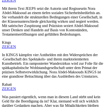
ZEIGEN
Mit ihrem Text JEEPS setzt die Autorin und Regisseurin Nora
Abdel-Maksoud an einem tiefen sozialen Sicherheitsbedürfnis an.
Sie verhandelt die strukturellen Bedingungen einer Gesellschaft, in
der Klassenunterschiede gleichzeitig wirken und negiert werden.
Mit satirischer Zuspitzung und Präzision seziert Abdel-Maksoud
unser Denken und Handeln auf Basis von Kontoständen,
Testamentseröffnungen und gefühlten Bedrohungen.
Kings
ZEIGEN
In KINGS kämpfen vier Antihelden mit den Widersprüchen der
›Gesellschaft des Spektakels‹ und ihrem marktorientierten
Kunstbetrieb. Ein ramponierter Wanderzirkus wird zur Folie für die
spätkapitalistische Wohlstandsgesellschaft unter dem Primat der
präzisen Selbstverwirklichung. Nora Abdel-Maksouds KINGS ist
eine grandiose Betrachtung über das Ausbleiben des Umsturzes.
Rabatt
ZEIGEN
Was passiert eigentlich, wenn man in diesem Land stirbt und kein
Geld für die Beerdigung da ist? Klar, niemand will sich wirklich
darüber Gedanken machen. Aber was für Möglichkeiten bleiben