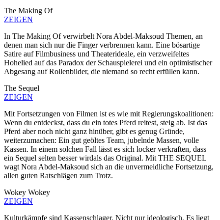
The Making Of
ZEIGEN
In The Making Of verwirbelt Nora Abdel-Maksoud Themen, an
denen man sich nur die Finger verbrennen kann. Eine bösartige
Satire auf Filmbusiness und Theaterideale, ein verzweifeltes
Hohelied auf das Paradox der Schauspielerei und ein optimistischer
Abgesang auf Rollenbilder, die niemand so recht erfüllen kann.
The Sequel
ZEIGEN
Mit Fortsetzungen von Filmen ist es wie mit Regierungskoalitionen:
Wenn du entdeckst, dass du ein totes Pferd reitest, steig ab. Ist das
Pferd aber noch nicht ganz hinüber, gibt es genug Gründe,
weiterzumachen: Ein gut geöltes Team, jubelnde Massen, volle
Kassen. In einem solchen Fall lässt es sich locker verkraften, dass
ein Sequel selten besser wirdals das Original. Mit THE SEQUEL
wagt Nora Abdel-Maksoud sich an die unvermeidliche Fortsetzung,
allen guten Ratschlägen zum Trotz.
Wokey Wokey
ZEIGEN
Kulturkämpfe sind Kassenschlager. Nicht nur ideologisch. Es liegt