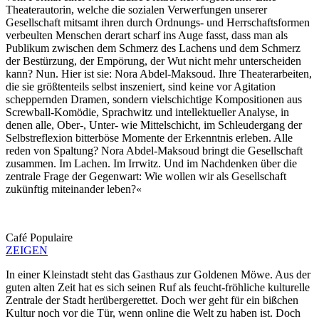
Theaterautorin, welche die sozialen Verwerfungen unserer
Gesellschaft mitsamt ihren durch Ordnungs- und Herrschaftsformen
verbeulten Menschen derart scharf ins Auge fasst, dass man als
Publikum zwischen dem Schmerz des Lachens und dem Schmerz
der Bestürzung, der Empörung, der Wut nicht mehr unterscheiden
kann? Nun. Hier ist sie: Nora Abdel-Maksoud. Ihre Theaterarbeiten,
die sie größtenteils selbst inszeniert, sind keine vor Agitation
scheppernden Dramen, sondern vielschichtige Kompositionen aus
Screwball-Komödie, Sprachwitz und intellektueller Analyse, in
denen alle, Ober-, Unter- wie Mittelschicht, im Schleudergang der
Selbstreflexion bitterböse Momente der Erkenntnis erleben. Alle
reden von Spaltung? Nora Abdel-Maksoud bringt die Gesellschaft
zusammen. Im Lachen. Im Irrwitz. Und im Nachdenken über die
zentrale Frage der Gegenwart: Wie wollen wir als Gesellschaft
zukünftig miteinander leben?«
Café Populaire
ZEIGEN
In einer Kleinstadt steht das Gasthaus zur Goldenen Möwe. Aus der
guten alten Zeit hat es sich seinen Ruf als feucht-fröhliche kulturelle
Zentrale der Stadt herübergerettet. Doch wer geht für ein bißchen
Kultur noch vor die Tür, wenn online die Welt zu haben ist. Doch