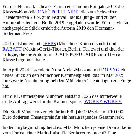
Für das Neumarkt Theater Zürich entstand im Frühjahr 2018 die
Klassen-Komödie
CAFÉ POPULAIRE
, die zum Schweizer
Theatertreffen 2019, zum Festival »radikal jung« und zu den
Autorentheatertagen Berlin 2019 eingeladen wurde. Für das vielfach
nachgespielte Stück erhielt die Autorin 2019 den Hermann-
Suderman-Preis.
2021 entstanden mit
JEEPS
(Münchner Kammerspiele) und
RABATT
(Maxim-Gorki-Theater, Berlin) Teil zwei und drei der
Trilogie, die die Autorin mit CAFÉ POPULAIRE zum Thema
Klasse begonnen hatte.
Im April 2024 inszenierte Nora Abdel-Maksoud mit
DOPING
ein
neues Stück an den Münchner Kammerspielen, das im Mai 2025
ihre zweite Nominierung bei den Mülheimer Theatertagen zur Folge
hat.
Für die Kammerspiele München entstand 2026 das mittlerweile
dritte Auftragswerk für die Kammerspiele,
WOKEY WOKEY.
Die Stadt München verlieh ihr im Frühjahr 2026 den mit 10.000
Euro dotierten Theaterpreis für ein herausragendes Gesamtwerk.
In der Jurybegründung heißt es: »Hat München je eine Dramatikerin
vom Format einer Marie-Luise Fleißer hervorgebracht? Eine