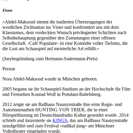
Zitate
»Abdel-Maksoud nimmt die tradierten Überzeugungen der
westlichen Zivilisation ins Visier und konfrontiert uns mit dem
Klassismus, dem verdeckten Wunsch privilegierter Schichten nach
Selbstbehauptung gegenüber den Zumutungen einer offenen
Gesellschaft. ›Café Populaire‹ ist eine Komödie voller Tiefsinn, die
die Lust am Schauspiel auf meisterliche Art erfüllt.«
(Jurybegründung zum Hermann-Sudermann-Preis)
Person
Nora Abdel-Maksoud wurde in München geboren.
2005 begann sie ihr Schauspiel-Studium an der Hochschule für Film
und Fernsehen Konrad Wolf in Potsdam-Babelsberg.
2012 zeigte sie am Ballhaus Naunynstraße ihre erste Regie- und
Autorinnenarbeit HUNTING VON TRIER, die in einer
Hörspielfassung im Deutschlandradio Kultur gesendet wurde. 2014
schrieb und inszenierte sie
KINGS
, das am Ballhaus Naunynstraße
uraufgeführt und zum Festival »radikal jung« am Münchner
Volkstheater eingeladen wurde.