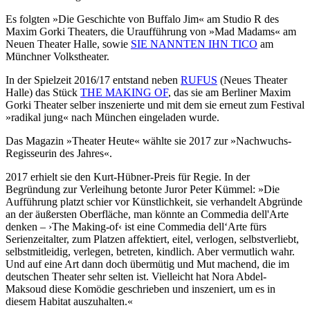
Es folgten »Die Geschichte von Buffalo Jim« am Studio R des
Maxim Gorki Theaters, die Uraufführung von »Mad Madams« am
Neuen Theater Halle, sowie
SIE NANNTEN IHN TICO
am
Münchner Volkstheater.
In der Spielzeit 2016/17 entstand neben
RUFUS
(Neues Theater
Halle) das Stück
THE MAKING OF
, das sie am Berliner Maxim
Gorki Theater selber inszenierte und mit dem sie erneut zum Festival
»radikal jung« nach München eingeladen wurde.
Das Magazin »Theater Heute« wählte sie 2017 zur »Nachwuchs-
Regisseurin des Jahres«.
2017 erhielt sie den Kurt-Hübner-Preis für Regie. In der
Begründung zur Verleihung betonte Juror Peter Kümmel: »Die
Aufführung platzt schier vor Künstlichkeit, sie verhandelt Abgründe
an der äußersten Oberfläche, man könnte an Commedia dell'Arte
denken – ›The Making-of‹ ist eine Commedia dell‘Arte fürs
Serienzeitalter, zum Platzen affektiert, eitel, verlogen, selbstverliebt,
selbstmitleidig, verlegen, betreten, kindlich. Aber vermutlich wahr.
Und auf eine Art dann doch übermütig und Mut machend, die im
deutschen Theater sehr selten ist. Vielleicht hat Nora Abdel-
Maksoud diese Komödie geschrieben und inszeniert, um es in
diesem Habitat auszuhalten.«